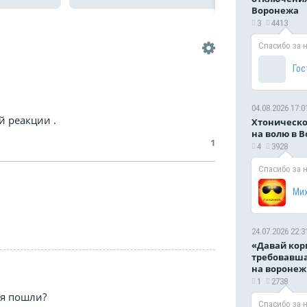
приклеена этикетка с пятью
Деньги за въ
Воронежа
знаками применения и
3
4413
использовании в холоде,...
Спасибо за 
Гос
04.08.2026 17:0
й реакции .
Хтоническо
на волю в 
1
4
3928
Спасибо за 
Ми
24.07.2026 22:3
«Давай кор
требовавша
на воронеж
1
2738
я пошли?
Спасибо за 