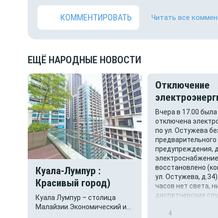
КОММЕНТИРОВАТЬ
Читать все коммен
ЕЩЁ НАРОДНЫЕ НОВОСТИ
Отключение
электроэнерг
Вчера в 17.00 была
 и
отключена электр
по ул. Остужева бе
предварительного
предупреждения, д
ью
электроснабжение
 что
восстановлено (ко
Куала-Лумпур :
ул. Остужева, д.34) ,
Красивый город)
часов нет света, н
нных
диспетчерских слу
Куала Лумпур – столица
кой
вразумительного 
Малайзии.Экономический и
117
4
не может.
культурный центр страны. Он