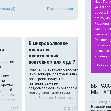
Иван Петр
ya,
Kalipso
тарии
(3)
Пожаловаться
guseva,
Вя
dfelixx,
Ирк
Рузанова,
Sosed9,
ir
Галикса,
Г
frau.monog
В микроволновке
Внимани
idrisovhabi
ии
плавится
обществ
erets2008,
пластиковый
kondratyev
Уважаемые 
контейнер для еды?
оэнергия
Роспотребна
Добавить
з
ответствен
Покупая пластиковую посуду
Обратите уж
и контейнеры для хранения и
о сих
происходящ
разогрева продуктов
 не
Чертовицком
питания, даже не
ВЫ РАСС
нкретно
безобразия!
задумываемся как мы потом
 т.е. 16
самовольны
МЫ НАП
пользуемся купленными
и одна из
заборы у кр
контейнерами. Также и мы
жб ни чего
не делись! 
09:31, сегодня
купили сегодня пластиковый
сообщить
реквизитами
Назвали пр
контейнер, на дне которой
164
4
13
724
12
оказывающей 
отключения