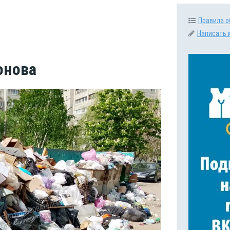
Правила о
Написать 
онова