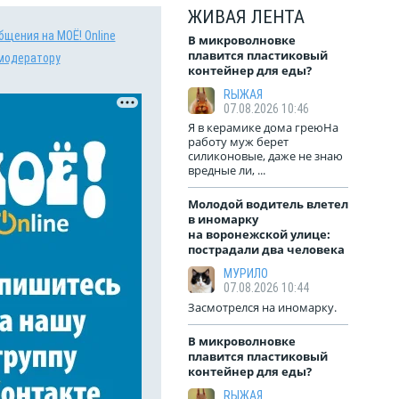
ЖИВАЯ ЛЕНТА
бщения на МОЁ! Online
В микроволновке
плавится пластиковый
модератору
контейнер для еды?
RЫЖАЯ
07.08.2026 10:46
Я в керамике дома греюНа
работу муж берет
силиконовые, даже не знаю
вредные ли, ...
Молодой водитель влетел
в иномарку
на воронежской улице:
пострадали два человека
МУРИЛО
07.08.2026 10:44
Засмотрелся на иномарку.
В микроволновке
плавится пластиковый
контейнер для еды?
RЫЖАЯ