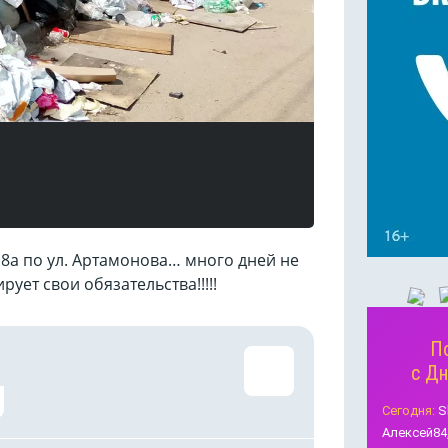
 8а по ул. Артамонова… много дней не
рует свои обязательства!!!!!
П
с Д
Сегодня:
S
Алексей84