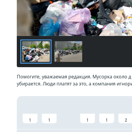
Помогите, уважаемая редакция. Мусорка около д
убирается. Люди платят за это, а компания игнори
1
1
1
1
2