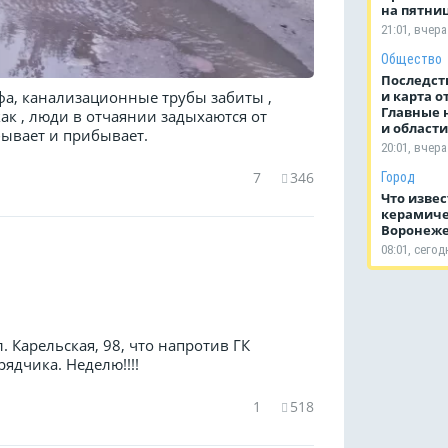
на пятниц
21:01, вчера
Общество
Последст
и карта 
офа, канализационные трубы забиты ,
Главные 
как , люди в отчаянии задыхаются от
и области
бывает и прибывает.
20:01, вчера
7
346
Город
Что извес
керамиче
Воронеж
08:01, сегод
 Карельская, 98, что напротив ГК
рядчика. Неделю!!!!
1
518