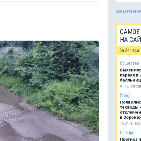
Все материа
САМОЕ
НА СА
За 24 часа
Общество
Выяснило
первая в 
балльниц
01:12, сегод
Город
Появилис
техводы 
отключен
в Вороне
16:04, вчера
Погода
Прогноз 