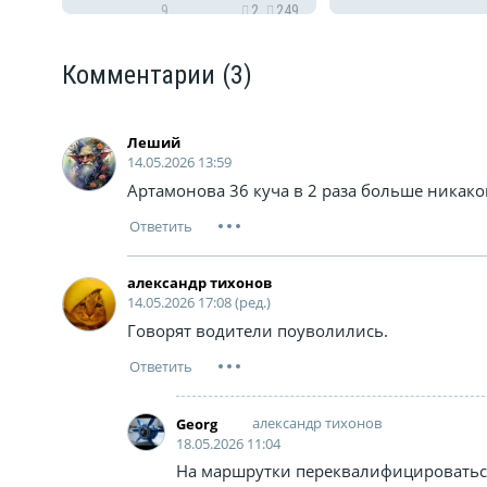
9
2
249
окружен тропическими
лесами и находится недалеко
от побережья Южно-
Комментарии
(3)
Китайского моря… Туристы
могут посет...
Леший
14.05.2026 13:59
Артамонова 36 куча в 2 раза больше никако
александр тихонов
14.05.2026 17:08 (ред.)
Говорят водители поуволились.
александр тихонов
Georg
18.05.2026 11:04
На маршрутки переквалифицироватьс