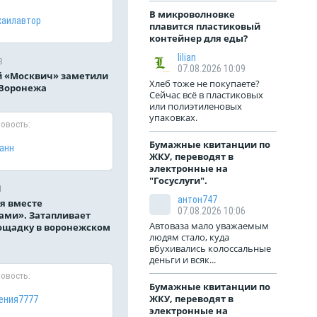
В микроволновке
хаилавтор
плавится пластиковый
контейнер для еды?
lilian
3
07.08.2026 10:09
 «Москвич» заметили
Хлеб тоже не покупаете?
 Воронежа
Сейчас всё в пластиковых
или полиэтиленовых
упаковках.
новость:
Бумажные квитанции по
анн
ЖКУ, переводят в
электронные на
"Госуслуги".
1
антон747
я вместе
07.08.2026 10:06
ами». Затапливает
Автоваза мало уважаемым
ощадку в воронежском
людям стало, куда
вбухивались колоссальные
деньги и всяк...
новость:
Бумажные квитанции по
ЖКУ, переводят в
ения7777
электронные на