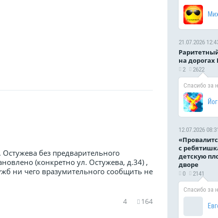
Ми
21.07.2026 12:4
Раритетный
на дорогах
2
2622
Спасибо за 
Йог
12.07.2026 08:3
«Провалитс
с ребятишк
. Остужева без предварительного
детскую пл
овлено (конкретно ул. Остужева, д.34) ,
дворе
служб ни чего вразумительного сообщить не
0
2141
Спасибо за 
4
164
Евг