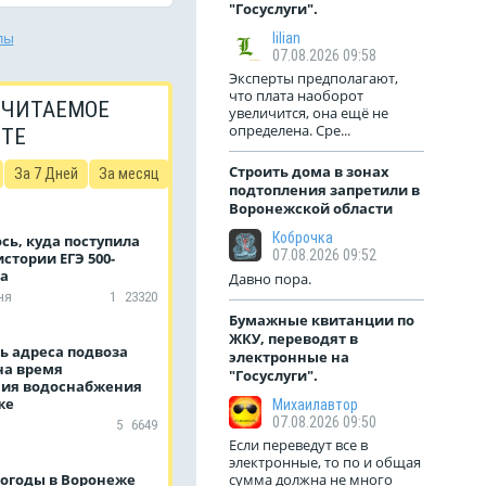
"Госуслуги".
лы
lilian
07.08.2026 09:58
Эксперты предполагают,
что плата наоборот
 ЧИТАЕМОЕ
увеличится, она ещё не
определена. Сре...
ЙТЕ
Строить дома в зонах
За 7 Дней
За месяц
подтопления запретили в
Воронежской области
Коброчка
сь, куда поступила
07.08.2026 09:52
истории ЕГЭ 500-
а
Давно пора.
ня
1
23320
Бумажные квитанции по
ЖКУ, переводят в
ь адреса подвоза
электронные на
на время
"Госуслуги".
ия водоснабжения
же
Михаилавтор
07.08.2026 09:50
5
6649
Если переведут все в
электронные, то по и общая
погоды в Воронеже
сумма должна не много