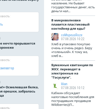
элект
е...
население. Не бывает
"Госус
государственных денег, есть
деньги нал...
новость:
В микроволновке
плавится пластиковый
ть
контейнер для еды?
coMspeusRoze
1
07.08.2026 10:22
е нечто прорывается
Хлеб в упаковке покупаю
Воронеже
очень и очень редко. Беру
«голенький». К тому же,
хлеб в...
новость:
Бумажные квитанции по
хаилавтор
ЖКУ, переводят в
электронные на
"Госуслуги".
1
lilian
м!» Осмелевшая белка,
07.08.2026 10:12
я орешки, забралась
Кабмин обсуждает
ца
налоговые послабления для
пострадавших продавцов
Wildberries))П...
новость: