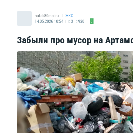
|
natali80mailru
ЖКХ
|
14.05.2026 10:54
3
930
6
Забыли про мусор на Артам