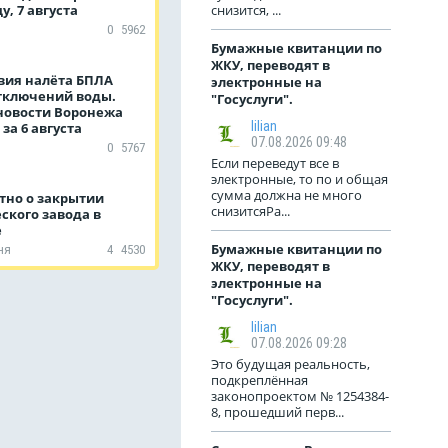
у, 7 августа
снизится, ...
0
5962
Бумажные квитанции по
ЖКУ, переводят в
вия налёта БПЛА
электронные на
отключений воды.
"Госуслуги".
новости Воронежа
lilian
 за 6 августа
07.08.2026 09:48
0
5767
Если переведут все в
электронные, то по и общая
сумма должна не много
тно о закрытии
снизитсяРа...
ского завода в
е
Бумажные квитанции по
ня
4
4530
ЖКУ, переводят в
электронные на
"Госуслуги".
lilian
07.08.2026 09:28
Это будущая реальность,
подкреплённая
законопроектом № 1254384-
8, прошедший перв...