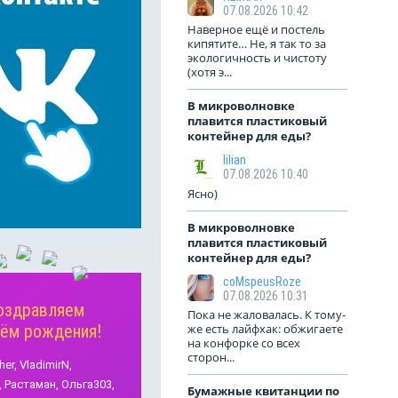
07.08.2026 10:42
Наверное ещё и постель
кипятите… Не, я так то за
экологичность и чистоту
(хотя э...
В микроволновке
плавится пластиковый
контейнер для еды?
lilian
07.08.2026 10:40
Ясно)
В микроволновке
плавится пластиковый
контейнер для еды?
coMspeusRoze
07.08.2026 10:31
оздравляем
Пока не жаловалась. К тому-
нём рождения!
же есть лайфхак: обжигаете
на конфорке со всех
сторон...
her,
VladimirN,
,
Растаман,
Ольга303,
Бумажные квитанции по