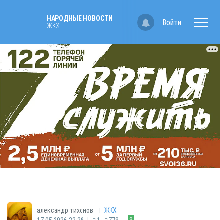
НАРОДНЫЕ НОВОСТИ
Войти
ЖКХ
|
александр тихонов
ЖКХ
|
17.05.2026 22:28
1
778
8