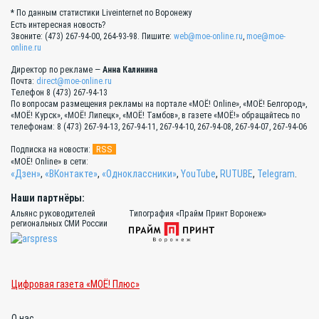
* По данным статистики Liveinternet по Воронежу
Есть интересная новость?
Звоните: (473) 267-94-00, 264-93-98. Пишите:
web@moe-online.ru
,
moe@moe-
online.ru
Директор по рекламе —
Анна Калинина
Почта:
direct@moe-online.ru
Телефон 8 (473) 267-94-13
По вопросам размещения рекламы на портале «МОЁ! Online», «МОЁ! Белгород»,
«МОЁ! Курск», «МОЁ! Липецк», «МОЁ! Тамбов», в газете «МОЁ!» обращайтесь по
телефонам: 8 (473) 267-94-13, 267-94-11, 267-94-10, 267-94-08, 267-94-07, 267-94-06
RSS
Подписка на новости:
«МОЁ! Online» в сети:
«Дзен»
,
«ВКонтакте»
,
«Одноклассники»
,
YouTube
,
RUTUBE
,
Telegram
.
Наши партнёры:
Альянс руководителей
Типография «Прайм Принт Воронеж»
региональных СМИ России
Цифровая газета «МОЁ! Плюс»
О нас