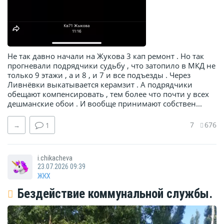
Не так давно начали на Жукова 3 кап ремонт . Но так
прогневали подрядчики судьбу , что затопило в МКД не
только 9 этажи , а и 8 , и 7 и все подъезды . Через
Ливнёвки выкатывается керамзит . А подрядчики
обещают компенсировать , тем более что почти у всех
дешманские обои . И вообще принимают собствен...
7
676
→
1
i.chikacheva
23.07.2026 09:39
ЖКХ
Бездействие коммунальной службы.