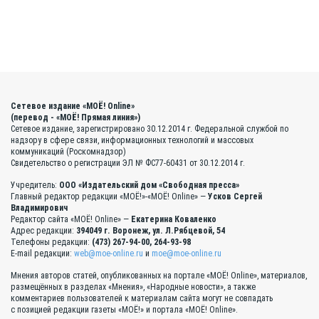
Сетевое издание «МОЁ! Online»
(перевод - «МОЁ! Прямая линия»)
Сетевое издание, зарегистрировано 30.12.2014 г. Федеральной службой по
надзору в сфере связи, информационных технологий и массовых
коммуникаций (Роскомнадзор)
Свидетельство о регистрации ЭЛ № ФС77-60431 от 30.12.2014 г.
Учредитель:
ООО «Издательский дом «Свободная пресса»
Главный редактор редакции «МОЁ!»-«МОЁ! Online» —
Усков Сергей
Владимирович
Редактор сайта «МОЁ! Online» —
Екатерина Коваленко
Адрес редакции:
394049 г. Воронеж, ул. Л.Рябцевой, 54
Телефоны редакции:
(473) 267-94-00, 264-93-98
E-mail редакции:
web@moe-online.ru
и
moe@moe-online.ru
Мнения авторов статей, опубликованных на портале «МОЁ! Online», материалов,
размещённых в разделах «Мнения», «Народные новости», а также
комментариев пользователей к материалам сайта могут не совпадать
с позицией редакции газеты «МОЁ!» и портала «МОЁ! Online».