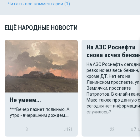
Читать все комментарии
(1)
ЕЩЁ НАРОДНЫЕ НОВОСТИ
На АЗС Роснефти
снова исчез бензи
На АЗС Роснефть сегодн
резко исчез весь бензин,
кроме ДТ. Нет его на
Ленинском проспекте, ул
Землячки, проспекте
Патриотов. В онлайн кан
Не умеем...
Макс также про данную 
сегодня нет информации
***Вечер пахнет полынью, А
случилось?
утро - вчерашним дождём.
Мы всё ждём От судьбы
настоящего. Посуливший нам
3
191
22
7
лучшего, вящего Был неправ,
Но хорошего - мало. Всё