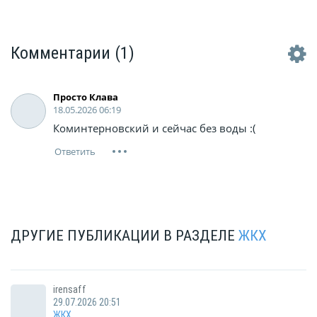
пропало. Не умеем мы
пестовать это, Всё бы
праздника, шума и эха. Вечер
Комментарии
(1)
пахнет полы...
Просто Клава
18.05.2026 06:19
Коминтерновский и сейчас без воды :(
ДРУГИЕ ПУБЛИКАЦИИ В РАЗДЕЛЕ
ЖКХ
irensaff
29.07.2026 20:51
ЖКХ