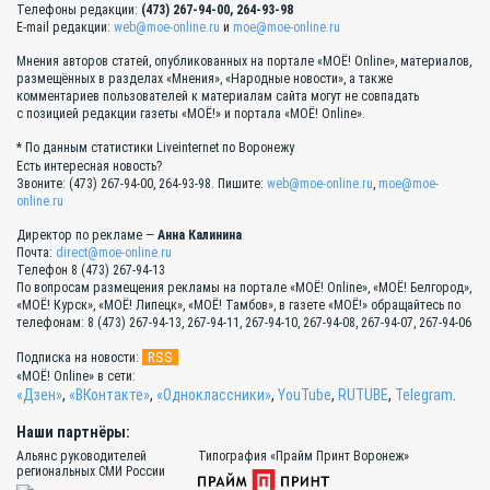
Телефоны редакции:
(473) 267-94-00, 264-93-98
E-mail редакции:
web@moe-online.ru
и
moe@moe-online.ru
Мнения авторов статей, опубликованных на портале «МОЁ! Online», материалов,
размещённых в разделах «Мнения», «Народные новости», а также
комментариев пользователей к материалам сайта могут не совпадать
с позицией редакции газеты «МОЁ!» и портала «МОЁ! Online».
* По данным статистики Liveinternet по Воронежу
Есть интересная новость?
Звоните: (473) 267-94-00, 264-93-98. Пишите:
web@moe-online.ru
,
moe@moe-
online.ru
Директор по рекламе —
Анна Калинина
Почта:
direct@moe-online.ru
Телефон 8 (473) 267-94-13
По вопросам размещения рекламы на портале «МОЁ! Online», «МОЁ! Белгород»,
«МОЁ! Курск», «МОЁ! Липецк», «МОЁ! Тамбов», в газете «МОЁ!» обращайтесь по
телефонам: 8 (473) 267-94-13, 267-94-11, 267-94-10, 267-94-08, 267-94-07, 267-94-06
RSS
Подписка на новости:
«МОЁ! Online» в сети:
«Дзен»
,
«ВКонтакте»
,
«Одноклассники»
,
YouTube
,
RUTUBE
,
Telegram
.
Наши партнёры:
Альянс руководителей
Типография «Прайм Принт Воронеж»
региональных СМИ России