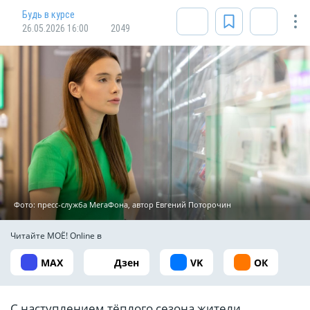
Будь в курсе
26.05.2026 16:00
2049
Фото: пресс-служба МегаФона, автор Евгений Поторочин
Читайте МОЁ! Online в
MAX
Дзен
VK
ОК
С наступлением тёплого сезона жители