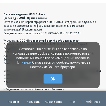
Сетевое издание «МОЁ! Online»
(перевод - «МОЁ! Прямая линия»)
Сетевое издание, зарегистрировано 30.12.2014 г. Федеральной службой по
надзору в сфере связи, информационных технологий и массовых
коммуникаций (Роскомнадзор)
Свидетельство о регистрации ЭЛ № ФС77-60431 от 30.12.2014 г.
Учредитель:
ООО «Издательский дом «Свободная пресса»
Главный редактор редакции «МОЁ!»-«МОЁ! Online» —
Усков Сергей
Владимирович
Оставаясь на сайте, Вы даете согласие на
Редактор сайта «МОЁ! Online» —
Екатерина Коваленко
использование cookies, которые применяются для
Адрес редакции:
394049 г. Воронеж, ул. Л.Рябцевой, 54
повышения качества рекомендаций согласно
Телефоны редакции:
(473) 267-94-00, 264-93-98
Политике
. Отказаться от cookies, можно через
E-mail редакции:
web@moe-online.ru
и
moe@moe-online.ru
настройки Вашего браузера.
Мнения авторов статей, опубликованных на портале «МОЁ! Online», материалов,
размещённых в разделах «Мнения», «Народные новости», а также
OK
комментариев пользователей к материалам сайта могут не совпадать
с позицией редакции газеты «МОЁ!» и портала «МОЁ! Online».
* По данным статистики Liveinternet по Воронежу
Есть интересная новость?
Звоните: (473) 267-94-00, 264-93-98. Пишите:
web@moe-online.ru
,
moe@moe-
online.ru
Рубрики
Написать
Живая лента
Чат
МОЁ! Плюс