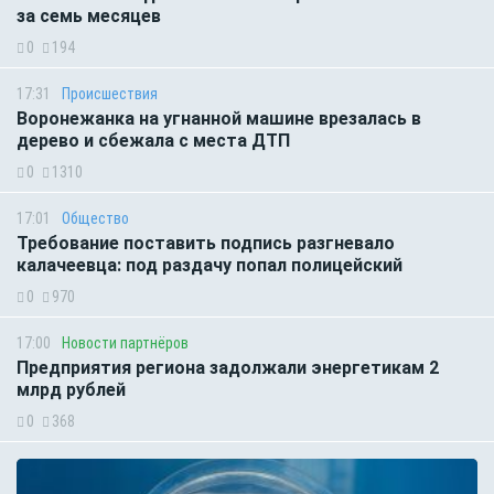
за семь месяцев
0
194
17:31
Происшествия
Воронежанка на угнанной машине врезалась в
дерево и сбежала с места ДТП
0
1310
17:01
Общество
Требование поставить подпись разгневало
калачеевца: под раздачу попал полицейский
0
970
17:00
Новости партнёров
Предприятия региона задолжали энергетикам 2
млрд рублей
0
368