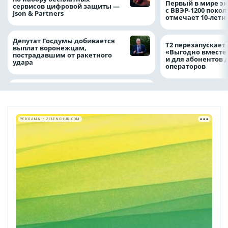
Первый в мире э
сервисов цифровой защиты —
с ВВЭР-1200 покол
Json & Partners
отмечает 10-лет
Депутат Госдумы добивается
Т2 перезапускает
выплат воронежцам,
«Выгодно вместе
пострадавшим от ракетного
и для абонентов 
удара
операторов
РЕКЛАМА • ZELENCHUK.COM