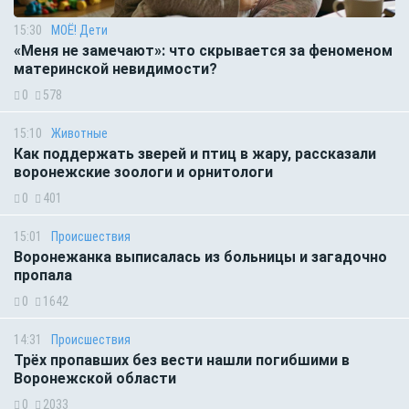
15:30
МОЁ! Дети
«Меня не замечают»: что скрывается за феноменом
материнской невидимости?
0
578
15:10
Животные
Как поддержать зверей и птиц в жару, рассказали
воронежские зоологи и орнитологи
0
401
15:01
Происшествия
Воронежанка выписалась из больницы и загадочно
пропала
0
1642
14:31
Происшествия
Трёх пропавших без вести нашли погибшими в
Воронежской области
0
2033