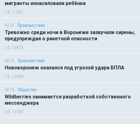
мигранты изнасиловали ребёнка
0
7291
02:21
Происшествия
Тревожно среди ночи в Воронеже зазвучали сирены,
предупреждая о ракетной опасности
0
6675
00:23
Происшествия
Нововоронеж оказался под угрозой удара БПЛА
0
2908
00:18
Общество
Wildberries занимается разработкой собственного
мессенджера
0
1103