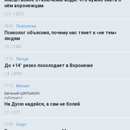
нём воронежцам
13
5872
18:01
Психология
Психолог объяснил, почему нас тянет к «не тем»
людям
0
1401
17:31
Погода
До +14° резко похолодает в Воронеже
4
8090
17:15
Мнение
Евгений ШКРЫКИН
публицист
На Дусю надейся, а сам не болей
0
372
17:01
Спорт