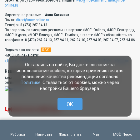
Звоните: (473) 267-94-00, 264-93-98. Пишите:
web@moe-online.ru
,
moe@moe-
online.ru
Директор по рекламе —
Анна Калинина
Почта:
direct@moe-online.ru
Телефон 8 (473) 267-94-13
По вопросам размещения рекламы на портале «МОЁ! Online», «МОЁ! Белгород»,
«МОЁ! Курск», «МОЁ! Липецк», «МОЁ! Тамбов», в газете «МОЁ!» обращайтесь по
телефонам: 8 (473) 267-94-13, 267-94-11, 267-94-10, 267-94-08, 267-94-07, 267-94-06
RSS
Подписка на новости:
«МОЁ! Online» в сети:
«Дзен»
,
«ВКонтакте»
,
«Одноклассники»
,
YouTube
,
RUTUBE
,
Telegram
.
Оставаясь на сайте, Вы даете согласие на
использование cookies, которые применяются для
Наши партнёры:
повышения качества рекомендаций согласно
Альянс руководителей
Типография «Прайм Принт Воронеж»
Политике
. Отказаться от cookies, можно через
региональных СМИ России
настройки Вашего браузера.
OK
Цифровая газета «МОЁ! Плюс»
О нас
Рубрики
Написать
Живая лента
Чат
МОЁ! Плюс
Обратная связь