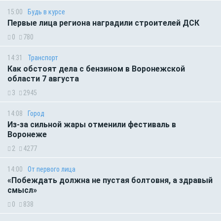
15:00
Будь в курсе
Первые лица региона наградили строителей ДСК
0
780
14:31
Транспорт
Как обстоят дела с бензином в Воронежской
области 7 августа
3
2945
14:08
Город
Из-за сильной жары отменили фестиваль в
Воронеже
2
4277
14:00
От первого лица
«Побеждать должна не пустая болтовня, а здравый
смысл»
0
838