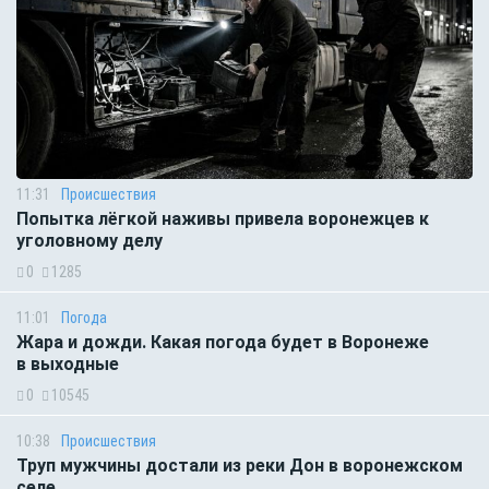
11:31
Происшествия
Попытка лёгкой наживы привела воронежцев к
уголовному делу
0
1285
11:01
Погода
Жара и дожди. Какая погода будет в Воронеже
в выходные
0
10545
10:38
Происшествия
Труп мужчины достали из реки Дон в воронежском
селе