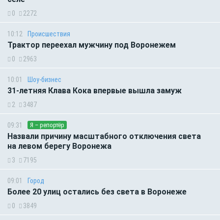
0
2272
10:12
Происшествия
Трактор переехал мужчину под Воронежем
0
2963
10:01
Шоу-бизнес
31-летняя Клава Кока впервые вышла замуж
2
3487
09:31
Я – репортёр
Назвали причину масштабного отключения света
на левом берегу Воронежа
3
7195
09:01
Город
Более 20 улиц остались без света в Воронеже
0
3849