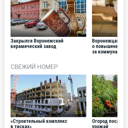
5275
Закрылся Воронежский
Воронежцам на
керамический завод
о повышении п
за коммунальные
СВЕЖИЙ НОМЕР
240
«Строительный комплекс
Огород после ли
в тисках»
урожай