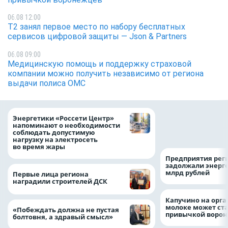
06.08 12:00
Т2 занял первое место по набору бесплатных
сервисов цифровой защиты — Json & Partners
06.08 09:00
Медицинскую помощь и поддержку страховой
компании можно получить независимо от региона
выдачи полиса ОМС
Как воронежцам 
Энергетики «Россети Центр»
оформить ДТП и н
напоминают о необходимости
пробку?
соблюдать допустимую
нагрузку на электросеть
во время жары
Предприятия рег
задолжали энерг
млрд рублей
Первые лица региона
наградили строителей ДСК
Капучино на орг
молоке может ста
«Побеждать должна не пустая
привычкой воро
болтовня, а здравый смысл»