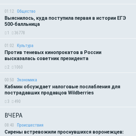
01:12
Общество
Выяснилось, куда поступила первая в истории ЕГЭ
500-балльница
1
36778
01:02
Культура
Против теневых кинопрокатов в России
высказалась советник президента
2
1060
00:50
Экономика
Кабмин обсуждает налоговые послабления для
пострадавших продавцов Wildberries
3
490
ВЧЕРА
08:40
Происшествия
Сирены встревожили проснувшихся воронежцев: