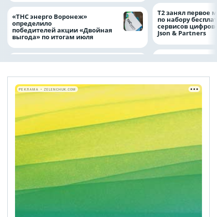
Т2 занял первое 
«ТНС энерго Воронеж»
по набору беспла
определило
сервисов цифров
победителей акции «Двойная
Json & Partners
выгода» по итогам июля
РЕКЛАМА • ZELENCHUK.COM