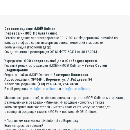
Сетевое издание «МОЁ! Online»
(перевод - «МОЁ! Прямая линия»)
Сетевое издание, зарегистрировано 30.12.2014 г. Федеральной службой по
надзору в сфере связи, информационных технологий и массовых
коммуникаций (Роскомнадзор)
Свидетельство о регистрации ЭЛ № ФС77-60431 от 30.12.2014 г.
Учредитель:
ООО «Издательский дом «Свободная пресса»
Главный редактор редакции «МОЁ!»-«МОЁ! Online» —
Усков Сергей
Владимирович
Редактор сайта «МОЁ! Online» —
Екатерина Коваленко
Адрес редакции:
394049 г. Воронеж, ул. Л.Рябцевой, 54
Телефоны редакции:
(473) 267-94-00, 264-93-98
E-mail редакции:
web@moe-online.ru
и
moe@moe-online.ru
Мнения авторов статей, опубликованных на портале «МОЁ! Online», материалов,
размещённых в разделах «Мнения», «Народные новости», а также
комментариев пользователей к материалам сайта могут не совпадать
с позицией редакции газеты «МОЁ!» и портала «МОЁ! Online».
* По данным статистики Liveinternet по Воронежу
Есть интересная новость?