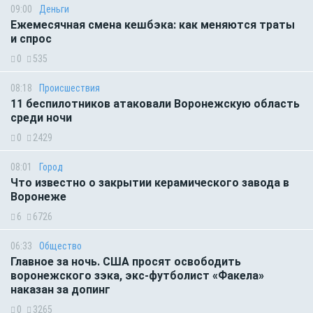
09:00
Деньги
Ежемесячная смена кешбэка: как меняются траты
и спрос
0
535
08:18
Происшествия
11 беспилотников атаковали Воронежскую область
среди ночи
0
2429
08:01
Город
Что известно о закрытии керамического завода в
Воронеже
6
6726
06:33
Общество
Главное за ночь. CША просят освободить
воронежского зэка, экс-футболист «Факела»
наказан за допинг
0
3265