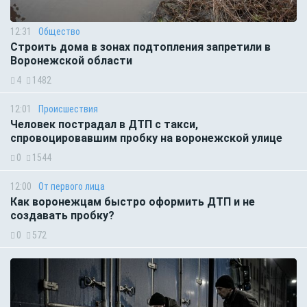
12:31
Общество
Строить дома в зонах подтопления запретили в
Воронежской области
4
1482
12:01
Происшествия
Человек пострадал в ДТП с такси,
спровоцировавшим пробку на воронежской улице
0
1544
12:00
От первого лица
Как воронежцам быстро оформить ДТП и не
создавать пробку?
0
572