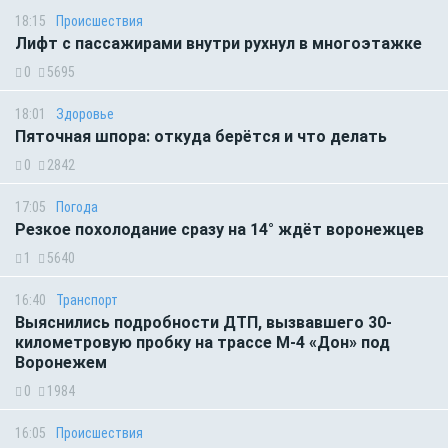
18:15
Происшествия
Лифт с пассажирами внутри рухнул в многоэтажке
0
5695
18:01
Здоровье
Пяточная шпора: откуда берётся и что делать
0
2842
17:05
Погода
Резкое похолодание сразу на 14° ждёт воронежцев
1
5640
16:40
Транспорт
Выяснились подробности ДТП, вызвавшего 30-
километровую пробку на трассе М-4 «Дон» под
Воронежем
0
1984
16:05
Происшествия