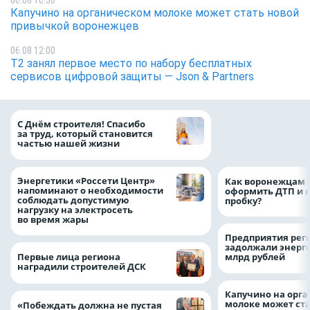
06.08 16:30
Капучино на органическом молоке может стать новой
привычкой воронежцев
06.08 12:00
Т2 занял первое место по набору бесплатных
сервисов цифровой защиты — Json & Partners
«ТНС энерго Вор
С Днём строителя! Спасибо
определило
за труд, который становится
победителей акц
частью нашей жизни
выгода» по итог
Энергетики «Россети Центр»
Как воронежцам 
напоминают о необходимости
оформить ДТП и н
соблюдать допустимую
пробку?
нагрузку на электросеть
во время жары
Предприятия рег
задолжали энерг
Первые лица региона
млрд рублей
наградили строителей ДСК
Капучино на орг
молоке может ста
«Побеждать должна не пустая