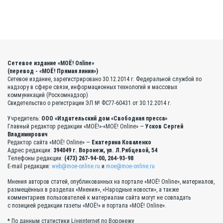
Сетевое издание «МОЁ! Online»
(перевод - «МОЁ! Прямая линия»)
Сетевое издание, зарегистрировано 30.12.2014 г. Федеральной службой по
надзору в сфере связи, информационных технологий и массовых
коммуникаций (Роскомнадзор)
Свидетельство о регистрации ЭЛ № ФС77-60431 от 30.12.2014 г.
Учредитель:
ООО «Издательский дом «Свободная пресса»
Главный редактор редакции «МОЁ!»-«МОЁ! Online» —
Усков Сергей
Владимирович
Редактор сайта «МОЁ! Online» —
Екатерина Коваленко
Адрес редакции:
394049 г. Воронеж, ул. Л.Рябцевой, 54
Телефоны редакции:
(473) 267-94-00, 264-93-98
E-mail редакции:
web@moe-online.ru
и
moe@moe-online.ru
Мнения авторов статей, опубликованных на портале «МОЁ! Online», материалов,
размещённых в разделах «Мнения», «Народные новости», а также
комментариев пользователей к материалам сайта могут не совпадать
с позицией редакции газеты «МОЁ!» и портала «МОЁ! Online».
* По данным статистики Liveinternet по Воронежу