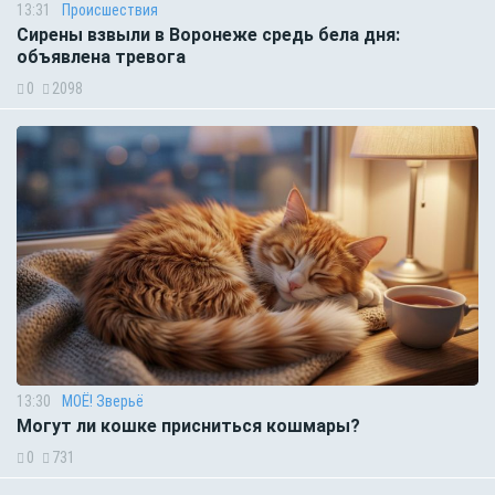
13:31
Происшествия
Сирены взвыли в Воронеже средь бела дня:
объявлена тревога
0
2098
13:30
МОЁ! Зверьё
Могут ли кошке присниться кошмары?
0
731