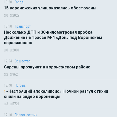
13:20
Город
15 воронежских улиц оказались обесточены
0
2029
13:10
Транспорт
Несколько ДТП и 30-километровая пробка.
Движение на трассе М-4 «Дон» под Воронежем
парализовано
0
2001
12:54
Общество
Сирены прозвучат в воронежском районе
2
962
12:40
Погода
«Настоящий апокалипсис». Ночной разгул стихии
сняли на видео воронежцы
3
5721
12:10
Происшествия