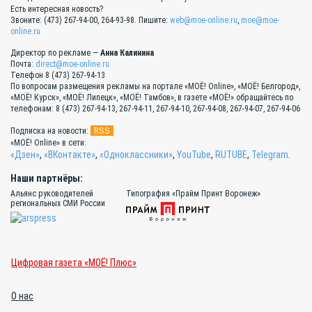
Есть интересная новость?
Звоните: (473) 267-94-00, 264-93-98. Пишите:
web@moe-online.ru
,
moe@moe-
online.ru
Директор по рекламе —
Анна Калинина
Почта:
direct@moe-online.ru
Телефон 8 (473) 267-94-13
По вопросам размещения рекламы на портале «МОЁ! Online», «МОЁ! Белгород»,
«МОЁ! Курск», «МОЁ! Липецк», «МОЁ! Тамбов», в газете «МОЁ!» обращайтесь по
телефонам: 8 (473) 267-94-13, 267-94-11, 267-94-10, 267-94-08, 267-94-07, 267-94-06
RSS
Подписка на новости:
«МОЁ! Online» в сети:
«Дзен»
,
«ВКонтакте»
,
«Одноклассники»
,
YouTube
,
RUTUBE
,
Telegram
.
Наши партнёры:
Альянс руководителей
Типография «Прайм Принт Воронеж»
региональных СМИ России
Цифровая газета «МОЁ! Плюс»
О нас