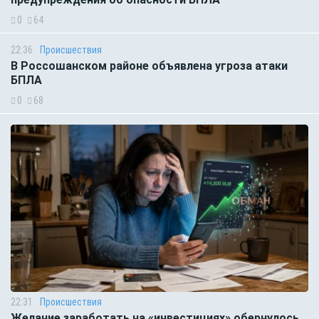
0
64
22:36
Происшествия
В Россошанском районе объявлена угроза атаки
БПЛА
0
68
22:31
Происшествия
Желание заработать на «инвестициях» обернулось