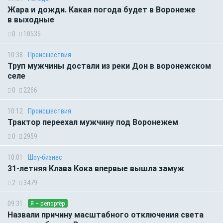
Жара и дожди. Какая погода будет в Воронеже
в выходные
0
10535
10:38
Происшествия
Труп мужчины достали из реки Дон в воронежском
селе
0
2266
10:12
Происшествия
Трактор переехал мужчину под Воронежем
0
2959
10:01
Шоу-бизнес
31-летняя Клава Кока впервые вышла замуж
2
3479
09:31
Я – репортёр
Назвали причину масштабного отключения света