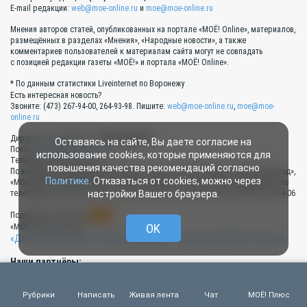
E-mail редакции:
web@moe-online.ru
и
moe@moe-online.ru
Мнения авторов статей, опубликованных на портале «МОЁ! Online», материалов,
размещённых в разделах «Мнения», «Народные новости», а также
комментариев пользователей к материалам сайта могут не совпадать
с позицией редакции газеты «МОЁ!» и портала «МОЁ! Online».
* По данным статистики Liveinternet по Воронежу
Есть интересная новость?
Звоните: (473) 267-94-00, 264-93-98. Пишите:
web@moe-online.ru
,
moe@moe-
online.ru
Директор по рекламе —
Анна Калинина
Оставаясь на сайте, Вы даете согласие на
Почта:
direct@moe-online.ru
использование cookies, которые применяются для
Телефон 8 (473) 267-94-13
повышения качества рекомендаций согласно
По вопросам размещения рекламы на портале «МОЁ! Online», «МОЁ! Белгород»,
Политике
. Отказаться от cookies, можно через
«МОЁ! Курск», «МОЁ! Липецк», «МОЁ! Тамбов», в газете «МОЁ!» обращайтесь по
настройки Вашего браузера.
телефонам: 8 (473) 267-94-13, 267-94-11, 267-94-10, 267-94-08, 267-94-07, 267-94-06
RSS
Подписка на новости:
OK
«МОЁ! Online» в сети:
«Дзен»
,
«ВКонтакте»
,
«Одноклассники»
,
YouTube
,
RUTUBE
,
Telegram
.
Наши партнёры:
Альянс руководителей
Типография «Прайм Принт Воронеж»
региональных СМИ России
Рубрики
Написать
Живая лента
Чат
МОЁ! Плюс