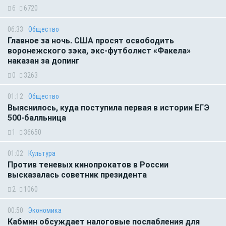
6
6720
06:33
Общество
Главное за ночь. CША просят освободить
воронежского зэка, экс-футболист «Факела»
наказан за допинг
0
3263
01:12
Общество
Выяснилось, куда поступила первая в истории ЕГЭ
500-балльница
1
36650
01:02
Культура
Против теневых кинопрокатов в России
высказалась советник президента
2
1060
00:50
Экономика
Кабмин обсуждает налоговые послабления для