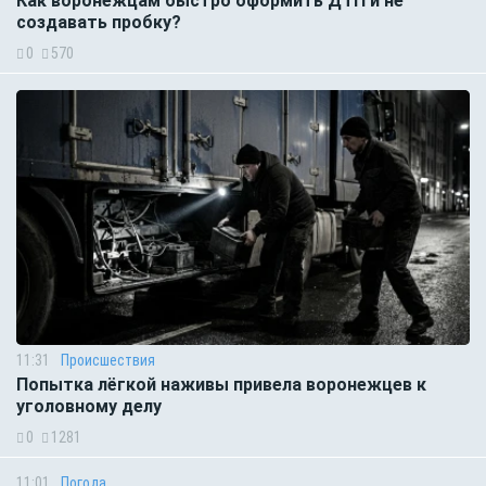
Как воронежцам быстро оформить ДТП и не
создавать пробку?
0
570
11:31
Происшествия
Попытка лёгкой наживы привела воронежцев к
уголовному делу
0
1281
11:01
Погода