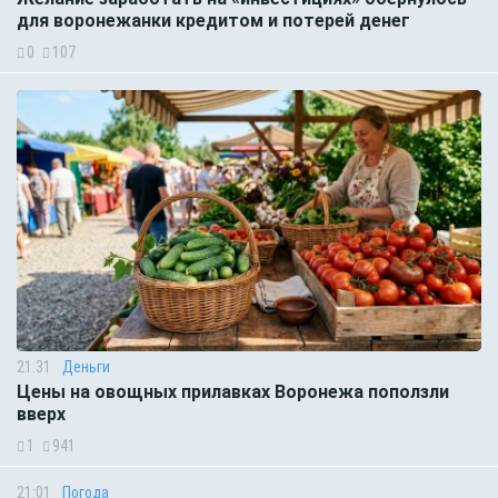
для воронежанки кредитом и потерей денег
0
107
21:31
Деньги
Цены на овощных прилавках Воронежа поползли
вверх
1
941
21:01
Погода