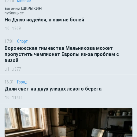
17:15
Мнение
Евгений ШКРЫКИН
публицист
На Дусю надейся, а сам не болей
0
369
17:01
Спорт
Воронежская гимнастка Мельникова может
пропустить чемпионат Европы из-за проблем с
визой
1
377
16:31
Город
Дали свет на двух улицах левого берега
0
1411