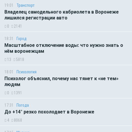
19:01
Транспорт
Владелец самодельного кабриолета в Воронеже
лишился регистрации авто
0
2141
18:31
Город
Масштабное отключение воды: что нужно знать о
нём воронежцам
13
5818
18:01
Психология
Психолог объяснил, почему нас тянет к «не тем»
людям
0
1391
17:31
Погода
До +14° резко похолодает в Воронеже
4
8068