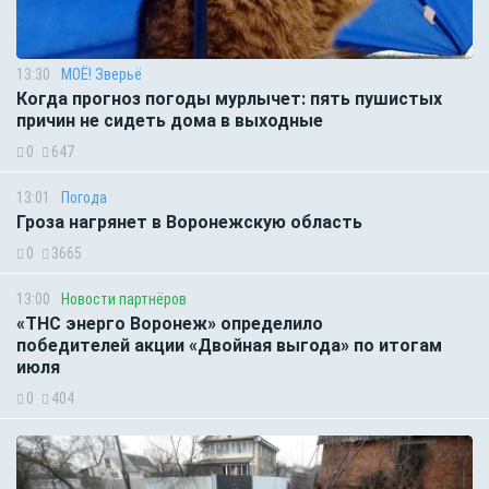
13:30
МОЁ! Зверьё
Когда прогноз погоды мурлычет: пять пушистых
причин не сидеть дома в выходные
0
647
13:01
Погода
Гроза нагрянет в Воронежскую область
0
3665
13:00
Новости партнёров
«ТНС энерго Воронеж» определило
победителей акции «Двойная выгода» по итогам
июля
0
404