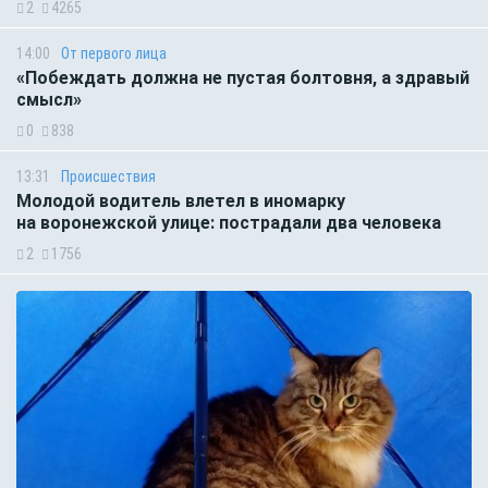
2
4265
14:00
От первого лица
«Побеждать должна не пустая болтовня, а здравый
смысл»
0
838
13:31
Происшествия
Молодой водитель влетел в иномарку
на воронежской улице: пострадали два человека
2
1756