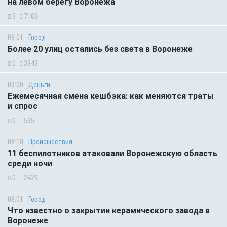
на левом берегу Воронежа
3
7183
09:01
Город
Более 20 улиц остались без света в Воронеже
0
3843
09:00
Деньги
Ежемесячная смена кешбэка: как меняются траты
и спрос
0
535
08:18
Происшествия
11 беспилотников атаковали Воронежскую область
среди ночи
0
2429
08:01
Город
Что известно о закрытии керамического завода в
Воронеже