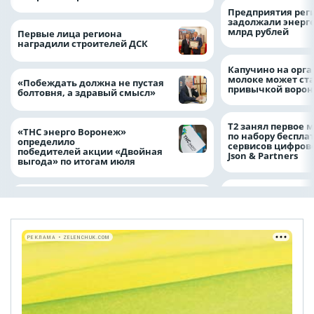
Предприятия рег
задолжали энерг
млрд рублей
Первые лица региона
наградили строителей ДСК
Капучино на орг
молоке может ста
«Побеждать должна не пустая
привычкой воро
болтовня, а здравый смысл»
Т2 занял первое 
«ТНС энерго Воронеж»
по набору беспла
определило
сервисов цифров
победителей акции «Двойная
Json & Partners
выгода» по итогам июля
РЕКЛАМА • ZELENCHUK.COM