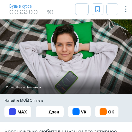
Будь в курсе
09.06.2026 18:00
503
Фото: Дины Павленко
Читайте МОЁ! Online в
MAX
Дзен
VK
ОК
Воронежские любители музыки всё активнее