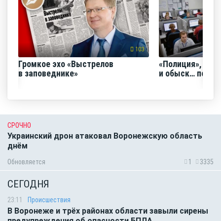
103
Громкое эхо «Выстрелов
«Полиция», «Ро
в заповеднике»
и обыск… по ви
СРОЧНО
Украинский дрон атаковал Воронежскую область
днём
Обновляется
1
3335
СЕГОДНЯ
23:11
Происшествия
В Воронеже и трёх районах области завыли сирены
предупреждения об опасности БПЛА