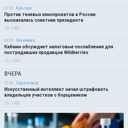
01:02
Культура
Против теневых кинопрокатов в России
высказалась советник президента
0
493
00:50
Экономика
Кабмин обсуждает налоговые послабления для
пострадавших продавцов Wildberries
0
234
ВЧЕРА
23:56
Сад и огород
Искусственный интеллект начал штрафовать
владельцев участков с борщевиком
0
458