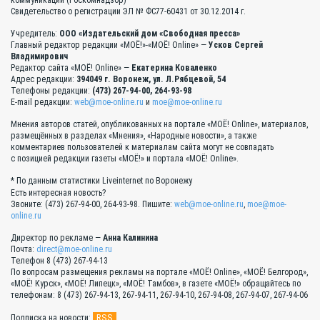
Свидетельство о регистрации ЭЛ № ФС77-60431 от 30.12.2014 г.
Учредитель:
ООО «Издательский дом «Свободная пресса»
Главный редактор редакции «МОЁ!»-«МОЁ! Online» —
Усков Сергей
Владимирович
Редактор сайта «МОЁ! Online» —
Екатерина Коваленко
Адрес редакции:
394049 г. Воронеж, ул. Л.Рябцевой, 54
Телефоны редакции:
(473) 267-94-00, 264-93-98
E-mail редакции:
web@moe-online.ru
и
moe@moe-online.ru
Мнения авторов статей, опубликованных на портале «МОЁ! Online», материалов,
размещённых в разделах «Мнения», «Народные новости», а также
комментариев пользователей к материалам сайта могут не совпадать
с позицией редакции газеты «МОЁ!» и портала «МОЁ! Online».
* По данным статистики Liveinternet по Воронежу
Есть интересная новость?
Звоните: (473) 267-94-00, 264-93-98. Пишите:
web@moe-online.ru
,
moe@moe-
online.ru
Директор по рекламе —
Анна Калинина
Почта:
direct@moe-online.ru
Телефон 8 (473) 267-94-13
По вопросам размещения рекламы на портале «МОЁ! Online», «МОЁ! Белгород»,
«МОЁ! Курск», «МОЁ! Липецк», «МОЁ! Тамбов», в газете «МОЁ!» обращайтесь по
телефонам: 8 (473) 267-94-13, 267-94-11, 267-94-10, 267-94-08, 267-94-07, 267-94-06
RSS
Подписка на новости: