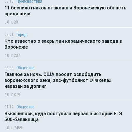
08:18
Происшествия
11 беспилотников атаковали Воронежскую область
среди ночи
0
20
08:01
Город
Что известно о закрытии керамического завода в
Воронеже
0
237
06:33
Общество
Главное за ночь. CША просят освободить
воронежского зэка, экс-футболист «Факела»
наказан за допинг
0
879
01:12
Общество
Выяснилось, куда поступила первая в истории ЕГЭ
500-балльница
0
7459