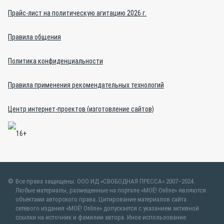
Прайс-лист на политическую агитацию 2026 г.
Правила общения
Политика конфиденциальности
Правила применения рекомендательных технологий
Центр интернет-проектов (изготовление сайтов)
Все права защищены. ООО ИД «СВОБОДНАЯ ПРЕССА» 2007–2024.
Любые материалы, размещенные на портале «МОЁ! Online» являются
объектами авторского права. Цитирование материалов сайта
сетевого издания «МОЁ! Online» допускается с указанием активной
ссылки на источник и фамилии автора. Иное использование