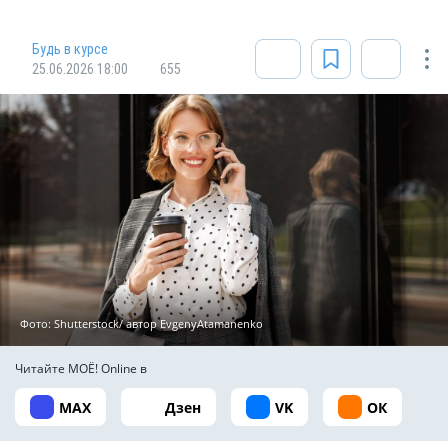
Будь в курсе
25.06.2026 18:00
655
Фото: Shutterstock/ автор EvgenyAtamanenko
Читайте МОЁ! Online в
MAX
Дзен
VK
ОК