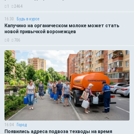
1
2464
16:30
Будь в курсе
Капучино на органическом молоке может стать
новой привычкой воронежцев
0
706
16:04
Город
Появились адреса подвоза техводы на время