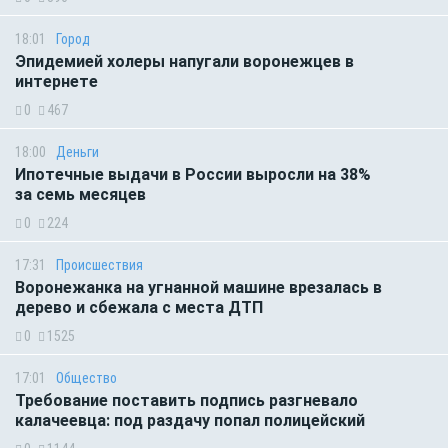
18:01
Город
Эпидемией холеры напугали воронежцев в
интернете
0
467
18:00
Деньги
Ипотечные выдачи в России выросли на 38%
за семь месяцев
0
224
17:31
Происшествия
Воронежанка на угнанной машине врезалась в
дерево и сбежала с места ДТП
0
1525
17:01
Общество
Требование поставить подпись разгневало
калачеевца: под раздачу попал полицейский