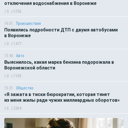
отключения водоснабжения в Воронеже
5
5736
16:01
Происшествия
Появились подробности ДТП с двумя автобусами
в Воронеже
0
1477
15:40
Авто
Выяснилось, какая марка бензина подорожала в
Воронежской области
0
1109
15:31
Общество
«Я зажата в тиски бюрократии, которая тянет
из меня жилы ради чужих миллиардных оборотов»
6
2304