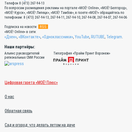
Телефон 8 (473) 267-94-13
По вопросам размещения рекламы на портале «МОЁ! Online», «МОЁ! Белгород»,
«МОЁ! Курск», «МОЁ! Липецк», «МОЁ! Тамбов», в газете «МОЁ!» обращайтесь по
телефонам: 8 (473) 267-94-13, 267-94-11, 267-94-10, 267-94-08, 267-94-07, 267-94-06
RSS
Подписка на новости:
«МОЁ! Online» в сети:
«Дзен»
,
«ВКонтакте»
,
«Одноклассники»
,
YouTube
,
RUTUBE
,
Telegram
.
Наши партнёры:
Альянс руководителей
Типография «Прайм Принт Воронеж»
региональных СМИ России
Цифровая газета «МОЁ! Плюс»
О нас
Обратная связь
Сад и огород: что делать летом на даче