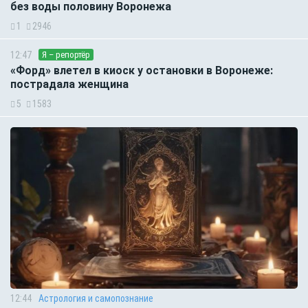
без воды половину Воронежа
1
2946
12:47
Я – репортёр
«Форд» влетел в киоск у остановки в Воронеже:
пострадала женщина
5
1583
12:44
Астрология и самопознание