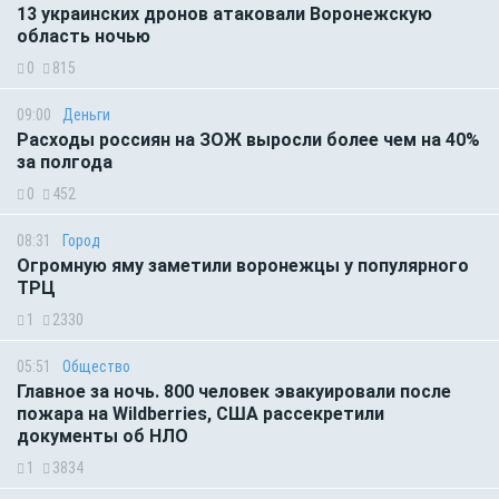
13 украинских дронов атаковали Воронежскую
область ночью
0
815
09:00
Деньги
Расходы россиян на ЗОЖ выросли более чем на 40%
за полгода
0
452
08:31
Город
Огромную яму заметили воронежцы у популярного
ТРЦ
1
2330
05:51
Общество
Главное за ночь. 800 человек эвакуировали после
пожара на Wildberries, США рассекретили
документы об НЛО
1
3834