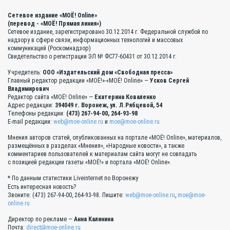
Сетевое издание «МОЁ! Online»
(перевод - «МОЁ! Прямая линия»)
Сетевое издание, зарегистрировано 30.12.2014 г. Федеральной службой по
надзору в сфере связи, информационных технологий и массовых
коммуникаций (Роскомнадзор)
Свидетельство о регистрации ЭЛ № ФС77-60431 от 30.12.2014 г.
Учредитель:
ООО «Издательский дом «Свободная пресса»
Главный редактор редакции «МОЁ!»-«МОЁ! Online» —
Усков Сергей
Владимирович
Редактор сайта «МОЁ! Online» —
Екатерина Коваленко
Адрес редакции:
394049 г. Воронеж, ул. Л.Рябцевой, 54
Телефоны редакции:
(473) 267-94-00, 264-93-98
E-mail редакции:
web@moe-online.ru
и
moe@moe-online.ru
Мнения авторов статей, опубликованных на портале «МОЁ! Online», материалов,
размещённых в разделах «Мнения», «Народные новости», а также
комментариев пользователей к материалам сайта могут не совпадать
с позицией редакции газеты «МОЁ!» и портала «МОЁ! Online».
* По данным статистики Liveinternet по Воронежу
Есть интересная новость?
Звоните: (473) 267-94-00, 264-93-98. Пишите:
web@moe-online.ru
,
moe@moe-
online.ru
Директор по рекламе —
Анна Калинина
Почта:
direct@moe-online.ru