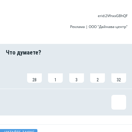
erid:2VfnxxGBhQF
Реклама | ООО "Дайнава-центр"
28
1
3
2
32