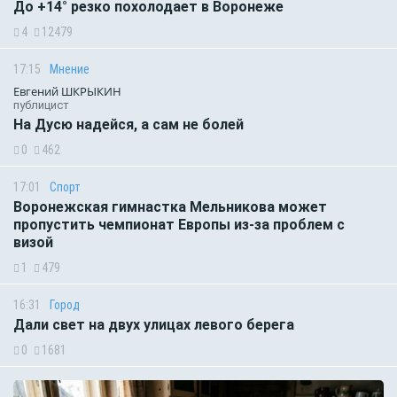
До +14° резко похолодает в Воронеже
4
12479
17:15
Мнение
Евгений ШКРЫКИН
публицист
На Дусю надейся, а сам не болей
0
462
17:01
Спорт
Воронежская гимнастка Мельникова может
пропустить чемпионат Европы из-за проблем с
визой
1
479
16:31
Город
Дали свет на двух улицах левого берега
0
1681