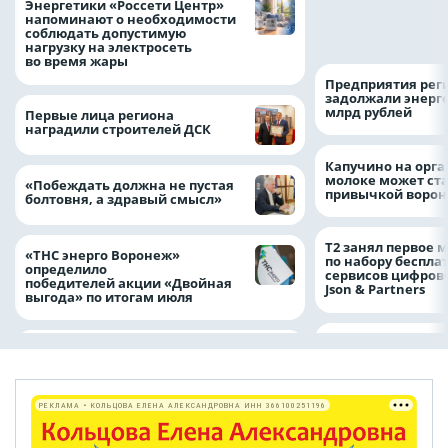
Как воронежцам 
Энергетики «Россети Центр»
оформить ДТП и н
напоминают о необходимости
пробку?
соблюдать допустимую
нагрузку на электросеть
во время жары
Предприятия рег
задолжали энерг
млрд рублей
Первые лица региона
наградили строителей ДСК
Капучино на орг
молоке может ста
«Побеждать должна не пустая
привычкой воро
болтовня, а здравый смысл»
Т2 занял первое 
«ТНС энерго Воронеж»
по набору беспла
определило
сервисов цифров
победителей акции «Двойная
Json & Partners
выгода» по итогам июля
РЕКЛАМА • КОЛЬЦОВА ЕЛЕНА АЛЕКСАНДРОВНА ИНН 366100251196