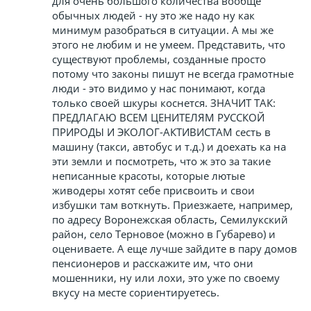
для очень большого количества вообще
обычных людей - ну это же надо ну как
минимум разобраться в ситуации. А мы же
этого не любим и не умеем. Представить, что
существуют проблемы, созданные просто
потому что законы пишут не всегда грамотные
люди - это видимо у нас понимают, когда
только своей шкуры коснется. ЗНАЧИТ ТАК:
ПРЕДЛАГАЮ ВСЕМ ЦЕНИТЕЛЯМ РУССКОЙ
ПРИРОДЫ И ЭКОЛОГ-АКТИВИСТАМ сесть в
машину (такси, автобус и т.д.) и доехать ка на
эти земли и посмотреть, что ж это за такие
неписанные красоты, которые лютые
живодеры хотят себе присвоить и свои
избушки там воткнуть. Приезжаете, например,
по адресу Воронежская область, Семилукский
район, село Терновое (можно в Губарево) и
оцениваете. А еще лучше зайдите в пару домов
пенсионеров и расскажите им, что они
мошенники, ну или лохи, это уже по своему
вкусу на месте сориентируетесь.