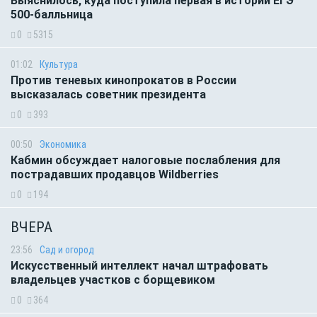
Выяснилось, куда поступила первая в истории ЕГЭ
500-балльница
0
5315
01:02
Культура
Против теневых кинопрокатов в России
высказалась советник президента
0
393
00:50
Экономика
Кабмин обсуждает налоговые послабления для
пострадавших продавцов Wildberries
0
194
ВЧЕРА
23:56
Сад и огород
Искусственный интеллект начал штрафовать
владельцев участков с борщевиком
0
364