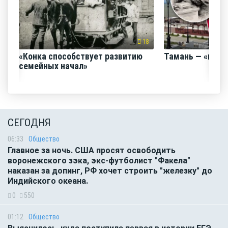
18
«Конка способствует развитию
Тамань — «горо
семейных начал»
СЕГОДНЯ
06:33
Общество
Главное за ночь. CША просят освободить
воронежского зэка, экс-футболист "Факела"
наказан за допинг, РФ хочет строить "железку" до
Индийского океана.
0
550
01:12
Общество