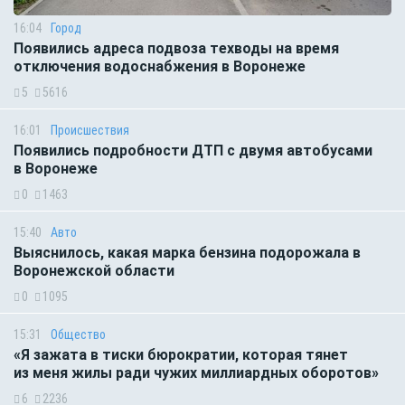
16:04
Город
Появились адреса подвоза техводы на время
отключения водоснабжения в Воронеже
5
5616
16:01
Происшествия
Появились подробности ДТП с двумя автобусами
в Воронеже
0
1463
15:40
Авто
Выяснилось, какая марка бензина подорожала в
Воронежской области
0
1095
15:31
Общество
«Я зажата в тиски бюрократии, которая тянет
из меня жилы ради чужих миллиардных оборотов»
6
2236