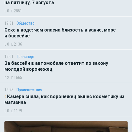
на пятницу, 7 августа
0
2851
19:31
Общество
Секс в воде: чем опасна близость в ванне, море
и бассейне
0
2136
19:01
Транспорт
За бассейн в автомобиле ответит по закону
молодой воронежец
2
1665
18:45
Происшествия
Камера сняла, как воронежец вынес косметику из
магазина
0
1179