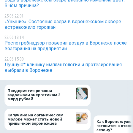
В чём причина?
25.06 22:01
«Уныние». Состояние озера в воронежском сквере
встревожило горожан
22.06 18:14
Роспотребнадзор проверил воздух в Воронеже после
возгорания на предприятии
22.06 15:00
Лучшую* клинику имплантологии и протезирования
выбрали в Воронеже
Медицинскую по
Предприятия региона
и поддержку стр
задолжали энергетикам 2
компании можно 
млрд рублей
независимо от ре
выдачи полиса
Капучино на органическом
молоке может стать новой
Как Воронеж уже 
привычкой воронежцев
готовится к отоп
сезону?