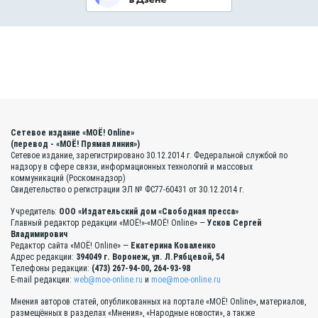
Сетевое издание «МОЁ! Online»
(перевод - «МОЁ! Прямая линия»)
Сетевое издание, зарегистрировано 30.12.2014 г. Федеральной службой по
надзору в сфере связи, информационных технологий и массовых
коммуникаций (Роскомнадзор)
Свидетельство о регистрации ЭЛ № ФС77-60431 от 30.12.2014 г.
Учредитель:
ООО «Издательский дом «Свободная пресса»
Главный редактор редакции «МОЁ!»-«МОЁ! Online» —
Усков Сергей
Владимирович
Редактор сайта «МОЁ! Online» —
Екатерина Коваленко
Адрес редакции:
394049 г. Воронеж, ул. Л.Рябцевой, 54
Телефоны редакции:
(473) 267-94-00, 264-93-98
E-mail редакции:
web@moe-online.ru
и
moe@moe-online.ru
Мнения авторов статей, опубликованных на портале «МОЁ! Online», материалов,
размещённых в разделах «Мнения», «Народные новости», а также