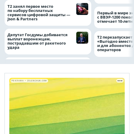
Т2 занял первое место
по набору бесплатных
Первый в мире э
сервисов цифровой защиты —
с ВВЭР-1200 покол
Json & Partners
отмечает 10-лет
Депутат Госдумы добивается
Т2 перезапускает
выплат воронежцам,
«Выгодно вместе
пострадавшим от ракетного
и для абонентов 
удара
операторов
РЕКЛАМА • ZELENCHUK.COM