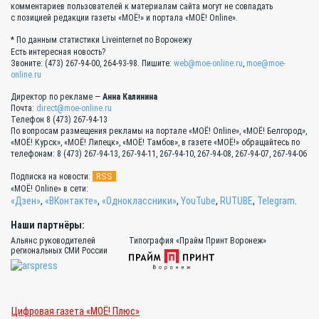
комментариев пользователей к материалам сайта могут не совпадать
с позицией редакции газеты «МОЁ!» и портала «МОЁ! Online».
* По данным статистики Liveinternet по Воронежу
Есть интересная новость?
Звоните: (473) 267-94-00, 264-93-98. Пишите:
web@moe-online.ru
,
moe@moe-
online.ru
Директор по рекламе —
Анна Калинина
Почта:
direct@moe-online.ru
Телефон 8 (473) 267-94-13
По вопросам размещения рекламы на портале «МОЁ! Online», «МОЁ! Белгород»,
«МОЁ! Курск», «МОЁ! Липецк», «МОЁ! Тамбов», в газете «МОЁ!» обращайтесь по
телефонам: 8 (473) 267-94-13, 267-94-11, 267-94-10, 267-94-08, 267-94-07, 267-94-06
RSS
Подписка на новости:
«МОЁ! Online» в сети:
«Дзен»
,
«ВКонтакте»
,
«Одноклассники»
,
YouTube
,
RUTUBE
,
Telegram
.
Наши партнёры:
Альянс руководителей
Типография «Прайм Принт Воронеж»
региональных СМИ России
Цифровая газета «МОЁ! Плюс»