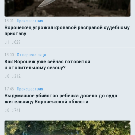
18:01
Происшествия
Воронежец угрожал кровавой расправой судебному
приставу
1
629
18:00
От первого лица
Как Воронеж уже сейчас готовится
к отопительному сезону?
0
312
17:45
Происшествия
Выдуманное убийство ребёнка довело до суда
жительницу Воронежской области
0
741