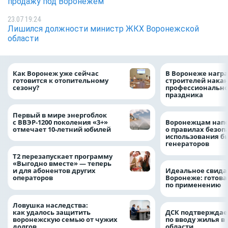
продажу под Воронежем
23.07 19:24
Лишился должности министр ЖКХ Воронежской
области
Как Воронеж уже сейчас
В Воронеже нагр
готовится к отопительному
строителей нака
сезону?
профессионально
праздника
Первый в мире энергоблок
с ВВЭР-1200 поколения «3+»
Воронежцам нап
отмечает 10-летний юбилей
о правилах безоп
использования б
генераторов
Т2 перезапускает программу
«Выгодно вместе» — теперь
и для абонентов других
Идеальное свида
операторов
Воронеже: готова
по применению
Ловушка наследства:
как удалось защитить
ДСК подтверждае
воронежскую семью от чужих
по вводу жилья в
долгов
области