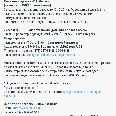
Сетевое издание «МОЁ! Online»
(перевод - «МОЁ! Прямая линия»)
Сетевое издание, зарегистрировано 30.12.2014 г. Федеральной службой по
надзору в сфере связи, информационных технологий и массовых
коммуникаций (Роскомнадзор)
Свидетельство о регистрации ЭЛ № ФС77-60431 от 30.12.2014 г.
Учредитель:
ООО «Издательский дом «Свободная пресса»
Главный редактор редакции «МОЁ!»-«МОЁ! Online» —
Усков Сергей
Владимирович
Редактор сайта «МОЁ! Online» —
Екатерина Коваленко
Адрес редакции:
394049 г. Воронеж, ул. Л.Рябцевой, 54
Телефоны редакции:
(473) 267-94-00, 264-93-98
E-mail редакции:
web@moe-online.ru
и
moe@moe-online.ru
Мнения авторов статей, опубликованных на портале «МОЁ! Online», материалов,
размещённых в разделах «Мнения», «Народные новости», а также
комментариев пользователей к материалам сайта могут не совпадать
с позицией редакции газеты «МОЁ!» и портала «МОЁ! Online».
* По данным статистики Liveinternet по Воронежу
Есть интересная новость?
Звоните: (473) 267-94-00, 264-93-98. Пишите:
web@moe-online.ru
,
moe@moe-
online.ru
Директор по рекламе —
Анна Калинина
Почта:
direct@moe-online.ru
Телефон 8 (473) 267-94-13