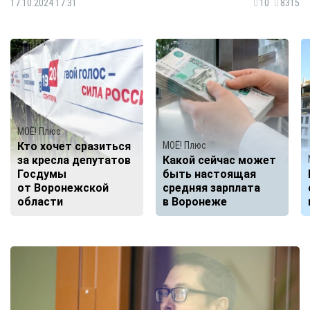
17.10.2024 17:31
10
8315
МОЁ! Плюс
Кто хочет сразиться
МОЁ! Плюс
за кресла депутатов
Какой сейчас может
Госдумы
быть настоящая
от Воронежской
средняя зарплата
области
в Воронеже