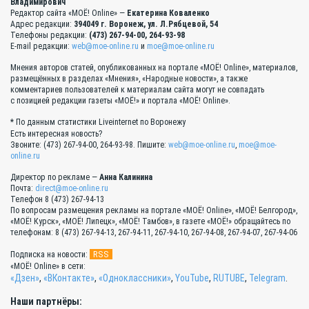
Владимирович
Редактор сайта «МОЁ! Online» —
Екатерина Коваленко
Адрес редакции:
394049 г. Воронеж, ул. Л.Рябцевой, 54
Телефоны редакции:
(473) 267-94-00, 264-93-98
E-mail редакции:
web@moe-online.ru
и
moe@moe-online.ru
Мнения авторов статей, опубликованных на портале «МОЁ! Online», материалов,
размещённых в разделах «Мнения», «Народные новости», а также
комментариев пользователей к материалам сайта могут не совпадать
с позицией редакции газеты «МОЁ!» и портала «МОЁ! Online».
* По данным статистики Liveinternet по Воронежу
Есть интересная новость?
Звоните: (473) 267-94-00, 264-93-98. Пишите:
web@moe-online.ru
,
moe@moe-
online.ru
Директор по рекламе —
Анна Калинина
Почта:
direct@moe-online.ru
Телефон 8 (473) 267-94-13
По вопросам размещения рекламы на портале «МОЁ! Online», «МОЁ! Белгород»,
«МОЁ! Курск», «МОЁ! Липецк», «МОЁ! Тамбов», в газете «МОЁ!» обращайтесь по
телефонам: 8 (473) 267-94-13, 267-94-11, 267-94-10, 267-94-08, 267-94-07, 267-94-06
RSS
Подписка на новости:
«МОЁ! Online» в сети:
«Дзен»
,
«ВКонтакте»
,
«Одноклассники»
,
YouTube
,
RUTUBE
,
Telegram
.
Наши партнёры: