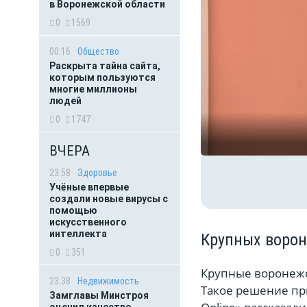
в Воронежской области
0
1569
00:16
Общество
Раскрыта тайна сайта,
которым пользуются
многие миллионы
людей
0
1747
ВЧЕРА
23:58
Здоровье
Учёные впервые
создали новые вирусы с
помощью
искусственного
интеллекта
Крупных ворон
0
351
Крупные воронежс
23:38
Недвижимость
Такое решение пр
Замглавы Минстроя