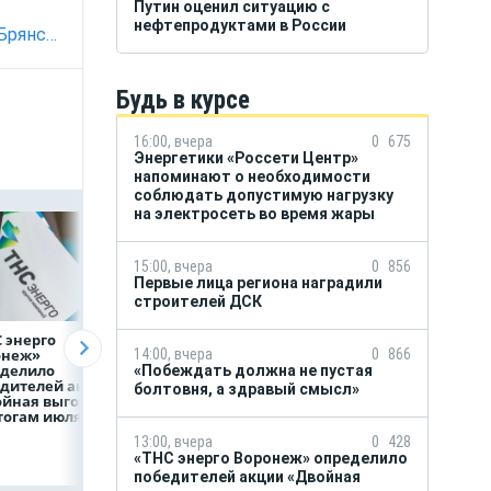
Путин оценил ситуацию с
нефтепродуктами в России
Два мирных жителя пострадали при миномётном обстреле в Брянской области
Будь в курсе
16:00, вчера
0
675
Энергетики «Россети Центр»
напоминают о необходимости
соблюдать допустимую нагрузку
на электросеть во время жары
15:00, вчера
0
856
Первые лица региона наградили
строителей ДСК
 энерго
Как воронежцам
Предприятия
онеж»
быстро оформить
региона задолжа
14:00, вчера
0
866
еделило
ДТП и не создавать
энергетикам 2 м
«Побеждать должна не пустая
дителей акции
пробку?
рублей
болтовня, а здравый смысл»
ойная выгода»
тогам июля
13:00, вчера
0
428
«ТНС энерго Воронеж» определило
победителей акции «Двойная