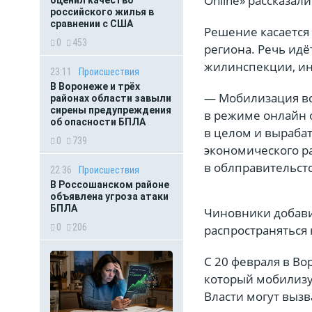
Online» рассказали
оценил качество
российского жилья в
сравнении с США
Решение касается
0
453
региона. Речь идё
жилинспекции, инс
23:11
Происшествия
В Воронеже и трёх
— Мобилизация вс
районах области завыли
сирены предупреждения
в режиме онлайн 
об опасности БПЛА
в целом и выраба
0
739
экономического р
в облправительстс
22:36
Происшествия
В Россошанском районе
объявлена угроза атаки
БПЛА
Чиновники добави
0
206
распространяться 
С 20 февраля в В
который мобилизу
Власти могут вызв