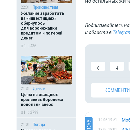
но остальных жит
22:31
Происшествия
Желание заработать
на «инвестициях»
обернулось
Подписывайтесь на 
для воронежанки
и области в
Telegra
кредитом и потерей
денег
0
436
6
4
21:31
Деньги
КОММЕНТИ
Цены на овощных
прилавках Воронежа
поползли вверх
1
2799
Моб
19.06 19:51
В ТЕМУ
21:01
Погода
34-
19.06 18:01