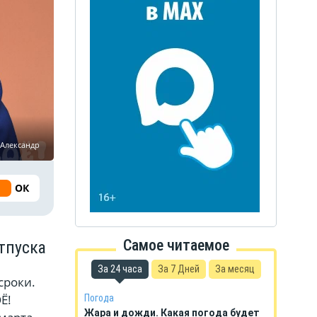
 Александр
ОК
Самое читаемое
тпуска
За 24 часа
За 7 Дней
За месяц
сроки.
Ё!
Погода
Жара и дожди. Какая погода будет