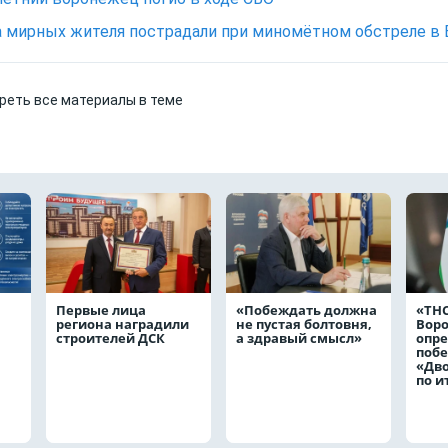
реть все материалы в теме
Первые лица
«Побеждать должна
«ТНС
региона наградили
не пустая болтовня,
Вор
строителей ДСК
а здравый смысл»
опр
побе
«Дв
по и