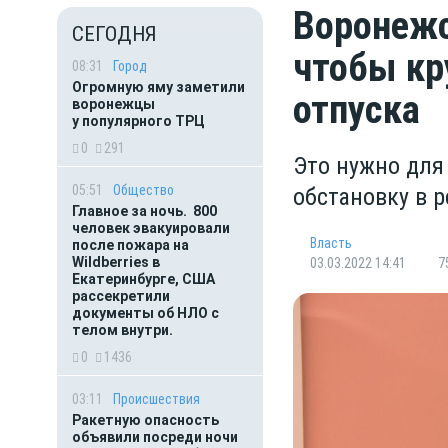
Воронежс
СЕГОДНЯ
чтобы кр
08:31
Город
Огромную яму заметили
отпуска
воронежцы
у популярного ТРЦ
0
291
Это нужно для
05:51
Общество
обстановку в р
Главное за ночь. 800
человек эвакуировали
Власть
после пожара на
Wildberries в
03.03.2022 14:41
7
Екатеринбурге, США
рассекретили
документы об НЛО с
телом внутри.
0
1436
03:11
Происшествия
Ракетную опасность
объявили посреди ночи