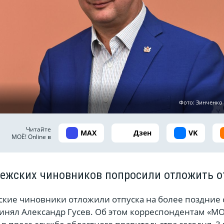
Фото: Зинченко
Читайте
MAX
Дзен
VK
МОЁ! Online в
ежских чиновников попросили отложить о
кие чиновники отложили отпуска на более поздние 
инял Александр Гусев. Об этом корреспондентам «МО