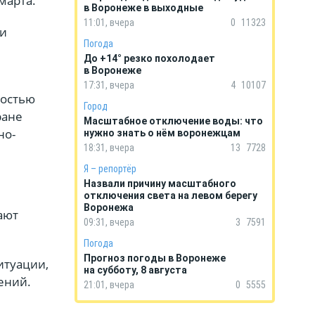
марта.
в Воронеже в выходные
11:01, вчера
0
11323
ти
Погода
До +14° резко похолодает
в Воронеже
17:31, вчера
4
10107
мостью
Город
ране
Масштабное отключение воды: что
но-
нужно знать о нём воронежцам
18:31, вчера
13
7728
Я – репортёр
Назвали причину масштабного
отключения света на левом берегу
Воронежа
ают
09:31, вчера
3
7591
Погода
Прогноз погоды в Воронеже
итуации,
на субботу, 8 августа
ений.
21:01, вчера
0
5555