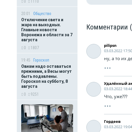
0
1110
20:01
Общество
Отключение света и
жара на выходных.
Комментарии
Главные новости
Воронежа и области за 7
августа
pilipsn
0
1807
03.03.2022 17:5
ну, а то их 
19:45
Гороскоп
Овнам надо оставаться
прежними, а Весы могут
быть подавлены.
Гороскоп на субботу, 8
августа
03.03.2022 18:4
0
9251
Что, уже???
Гордеев
03.03.2022 19:0