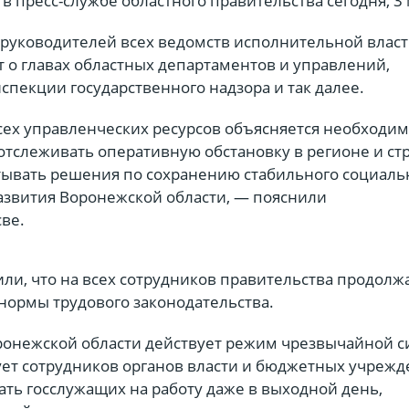
 в пресс-службе областного правительства сегодня, 3 
 руководителей всех ведомств исполнительной влас
т о главах областных департаментов и управлений,
пекции государственного надзора и так далее.
ех управленческих ресурсов объясняется необходи
отслеживать оперативную обстановку в регионе и ст
тывать решения по сохранению стабильного социаль
азвития Воронежской области, — пояснили
ве.
ли, что на всех сотрудников правительства продолж
нормы трудового законодательства.
оронежской области действует режим чрезвычайной с
ет сотрудников органов власти и бюджетных учрежд
ать госслужащих на работу даже в выходной день,