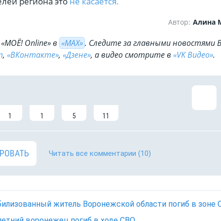
елей региона это
не касается.
Автор:
Алина 
«МОЁ! Online» в
«МАХ»
. Cледите за главными новостями 
m
,
«ВКонтакте»
,
«Дзене»
, а видео смотрите в
«VK Видео»
.
1
1
5
11
РОВАТЬ
Читать все комментарии
(10)
илизованный житель Воронежской области погиб в зоне 
летний воронежец погиб в ходе СВО