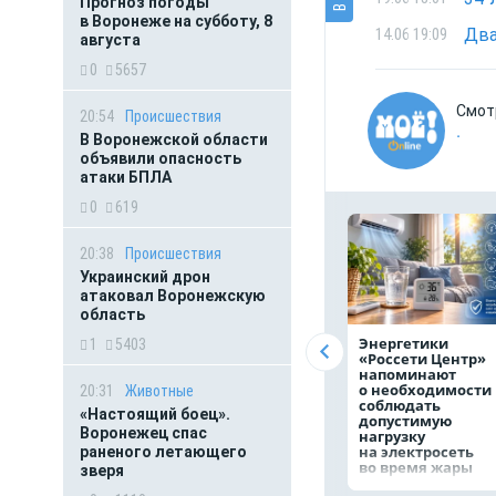
Прогноз погоды
в Воронеже на субботу, 8
14.06 19:09
августа
0
5657
Смот
20:54
Происшествия
.
В Воронежской области
объявили опасность
атаки БПЛА
0
619
20:38
Происшествия
Украинский дрон
атаковал Воронежскую
область
Энергетики
1
5403
«Россети Центр»
напоминают
о необходимости
20:31
Животные
соблюдать
«Настоящий боец».
допустимую
Воронежец спас
нагрузку
на электросеть
раненого летающего
во время жары
зверя