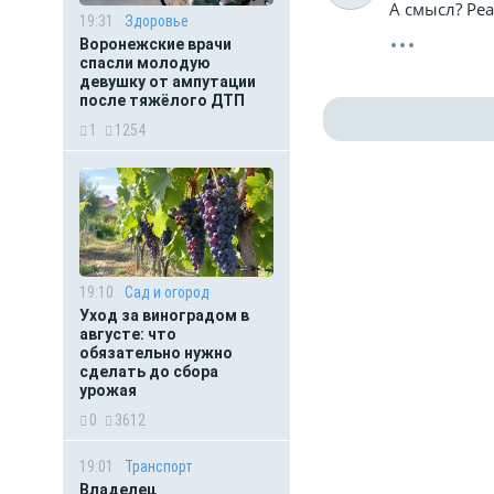
А смысл? Ре
19:31
Здоровье
Воронежские врачи
спасли молодую
девушку от ампутации
после тяжёлого ДТП
1
1254
19:10
Сад и огород
Уход за виноградом в
августе: что
обязательно нужно
сделать до сбора
урожая
0
3612
19:01
Транспорт
Владелец