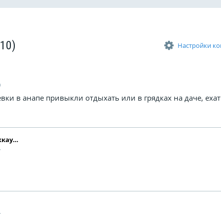
(10)
Настройки к
0
девки в анапе привыкли отдыхать или в грядках на даче, ехат
Удалённый аккаунт
4
4