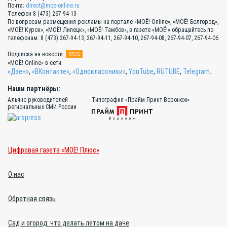
Почта:
direct@moe-online.ru
Телефон 8 (473) 267-94-13
По вопросам размещения рекламы на портале «МОЁ! Online», «МОЁ! Белгород»,
«МОЁ! Курск», «МОЁ! Липецк», «МОЁ! Тамбов», в газете «МОЁ!» обращайтесь по
телефонам: 8 (473) 267-94-13, 267-94-11, 267-94-10, 267-94-08, 267-94-07, 267-94-06
RSS
Подписка на новости:
«МОЁ! Online» в сети:
«Дзен»
,
«ВКонтакте»
,
«Одноклассники»
,
YouTube
,
RUTUBE
,
Telegram
.
Наши партнёры:
Альянс руководителей
Типография «Прайм Принт Воронеж»
региональных СМИ России
Цифровая газета «МОЁ! Плюс»
О нас
Обратная связь
Сад и огород: что делать летом на даче