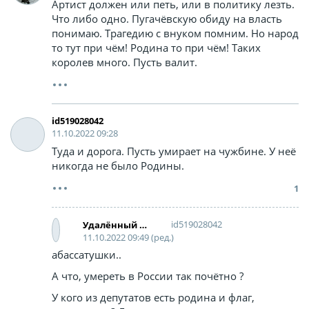
Артист должен или петь, или в политику лезть.
Что либо одно. Пугачёвскую обиду на власть
понимаю. Трагедию с внуком помним. Но народ
то тут при чём! Родина то при чём! Таких
королев много. Пусть валит.
id519028042
11.10.2022 09:28
Туда и дорога. Пусть умирает на чужбине. У неё
никогда не было Родины.
1
id519028042
Удалённый аккаунт
11.10.2022 09:49 (ред.)
абассатушки..
А что, умереть в России так почётно ?
У кого из депутатов есть родина и флаг,