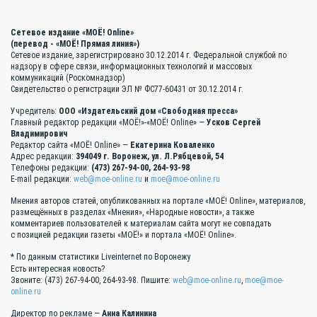
Сетевое издание «МОЁ! Online»
(перевод - «МОЁ! Прямая линия»)
Сетевое издание, зарегистрировано 30.12.2014 г. Федеральной службой по
надзору в сфере связи, информационных технологий и массовых
коммуникаций (Роскомнадзор)
Свидетельство о регистрации ЭЛ № ФС77-60431 от 30.12.2014 г.
Учредитель:
ООО «Издательский дом «Свободная пресса»
Главный редактор редакции «МОЁ!»-«МОЁ! Online» —
Усков Сергей
Владимирович
Редактор сайта «МОЁ! Online» —
Екатерина Коваленко
Адрес редакции:
394049 г. Воронеж, ул. Л.Рябцевой, 54
Телефоны редакции:
(473) 267-94-00, 264-93-98
E-mail редакции:
web@moe-online.ru
и
moe@moe-online.ru
Мнения авторов статей, опубликованных на портале «МОЁ! Online», материалов,
размещённых в разделах «Мнения», «Народные новости», а также
комментариев пользователей к материалам сайта могут не совпадать
с позицией редакции газеты «МОЁ!» и портала «МОЁ! Online».
* По данным статистики Liveinternet по Воронежу
Есть интересная новость?
Звоните: (473) 267-94-00, 264-93-98. Пишите:
web@moe-online.ru
,
moe@moe-
online.ru
Директор по рекламе —
Анна Калинина