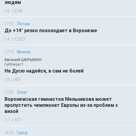
людям
0
2390
17:31
Погода
До +14° резко похолодает в Воронеже
4
12327
17:15
Мнение
Евгений ШКРЫКИН
публицист
На Дусю надейся, а сам не болей
0
457
17:01
Спорт
Воронежская гимнастка Мельникова может
пропустить чемпионат Европы из-за проблем с
визой
1
477
16:31
Город