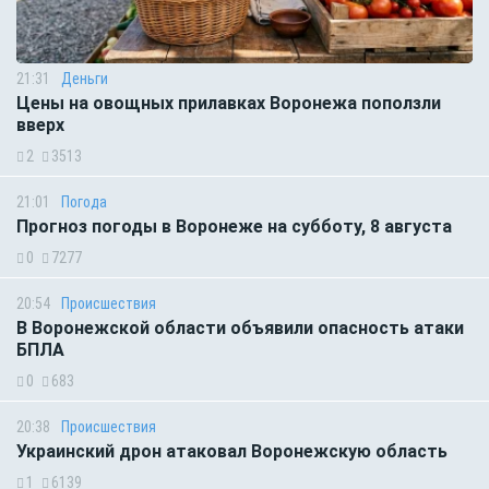
21:31
Деньги
Цены на овощных прилавках Воронежа поползли
вверх
2
3513
21:01
Погода
Прогноз погоды в Воронеже на субботу, 8 августа
0
7277
20:54
Происшествия
В Воронежской области объявили опасность атаки
БПЛА
0
683
20:38
Происшествия
Украинский дрон атаковал Воронежскую область
1
6139