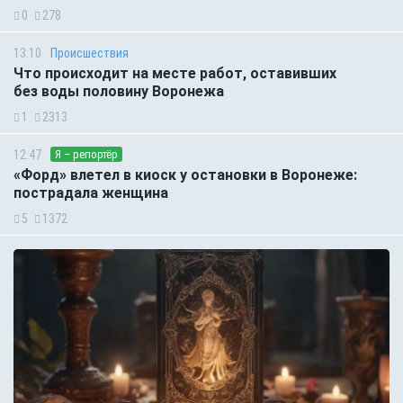
0
278
13:10
Происшествия
Что происходит на месте работ, оставивших
без воды половину Воронежа
1
2313
12:47
Я – репортёр
«Форд» влетел в киоск у остановки в Воронеже:
пострадала женщина
5
1372