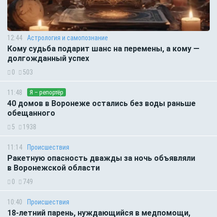
12:44
Астрология и самопознание
Кому судьба подарит шанс на перемены, а кому —
долгожданный успех
0
503
11:48
Я – репортёр
40 домов в Воронеже остались без воды раньше
обещанного
5
1938
11:14
Происшествия
Ракетную опасность дважды за ночь объявляли
в Воронежской области
0
749
10:40
Происшествия
18-летний парень, нуждающийся в медпомощи,