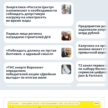
Как воронежцам 
Энергетики «Россети Центр»
оформить ДТП и н
напоминают о необходимости
пробку?
соблюдать допустимую
нагрузку на электросеть
во время жары
Предприятия рег
задолжали энерг
млрд рублей
Первые лица региона
наградили строителей ДСК
Капучино на орг
молоке может ста
«Побеждать должна не пустая
привычкой воро
болтовня, а здравый смысл»
Т2 занял первое 
«ТНС энерго Воронеж»
по набору беспла
определило
сервисов цифров
победителей акции «Двойная
Json & Partners
выгода» по итогам июля
РЕКЛАМА • КОЛЬЦОВА ЕЛЕНА АЛЕКСАНДРОВНА ИНН 366100251196