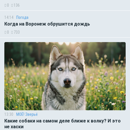
0
136
14:14
Погода
Когда на Воронеж обрушится дождь
0
733
13:30
МОЁ! Зверьё
Какие собаки на самом деле ближе к волку? И это
не хаски