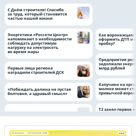
«ТНС энерго Вор
С Днём строителя! Спасибо
определило
за труд, который становится
победителей акц
частью нашей жизни
выгода» по итог
Энергетики «Россети Центр»
Как воронежцам 
напоминают о необходимости
оформить ДТП и н
соблюдать допустимую
пробку?
нагрузку на электросеть
во время жары
Предприятия рег
задолжали энерг
Первые лица региона
млрд рублей
наградили строителей ДСК
Капучино на орг
молоке может ста
«Побеждать должна не пустая
привычкой воро
болтовня, а здравый смысл»
Т2 занял первое 
РЕКЛАМА • ZELENCHUK.COM