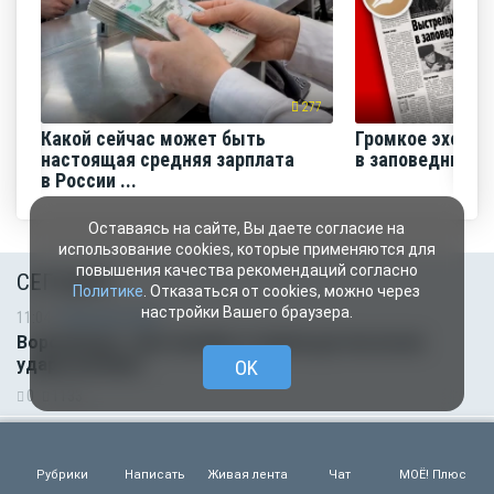
277
Какой сейчас может быть
Громкое эхо «В
настоящая средняя зарплата
в заповеднике»
в России ...
Оставаясь на сайте, Вы даете согласие на
использование cookies, которые применяются для
повышения качества рекомендаций согласно
СЕГОДНЯ
Политике
. Отказаться от cookies, можно через
настройки Вашего браузера.
11:04
Происшествия
Воронежцы: «Автомойка сгорела дотла после
удара молнии»
OK
0
1133
10:31
Город
Часть воронежцев не получила воду после
Рубрики
Написать
Живая лента
Чат
МОЁ! Плюс
масштабного отключения