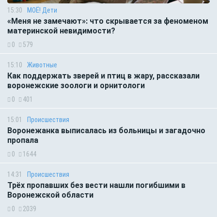
15:30
МОЁ! Дети
«Меня не замечают»: что скрывается за феноменом
материнской невидимости?
0
579
15:10
Животные
Как поддержать зверей и птиц в жару, рассказали
воронежские зоологи и орнитологи
0
401
15:01
Происшествия
Воронежанка выписалась из больницы и загадочно
пропала
0
1644
14:31
Происшествия
Трёх пропавших без вести нашли погибшими в
Воронежской области
0
2039