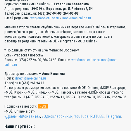
Редактор сайта «МОЁ! Online» —
Екатерина Коваленко
Адрес редакции:
394049 г. Воронеж, ул. Л.Рябцевой, 54
Телефоны редакции:
(473) 267-94-00, 264-93-98
E-mail редакции:
web@moe-online.ru
и
moe@moe-online.ru
Мнения авторов статей, опубликованных на портале «МОЁ! Online», материалов,
размещённых в разделах «Мнения», «Народные новости», а также
комментариев пользователей к материалам сайта могут не совпадать
с позицией редакции газеты «МОЁ!» и портала «МОЁ! Online».
* По данным статистики Liveinternet по Воронежу
Есть интересная новость?
Звоните: (473) 267-94-00, 264-93-98. Пишите:
web@moe-online.ru
,
moe@moe-
online.ru
Директор по рекламе —
Анна Калинина
Почта:
direct@moe-online.ru
Телефон 8 (473) 267-94-13
По вопросам размещения рекламы на портале «МОЁ! Online», «МОЁ! Белгород»,
«МОЁ! Курск», «МОЁ! Липецк», «МОЁ! Тамбов», в газете «МОЁ!» обращайтесь по
телефонам: 8 (473) 267-94-13, 267-94-11, 267-94-10, 267-94-08, 267-94-07, 267-94-06
RSS
Подписка на новости:
«МОЁ! Online» в сети:
«Дзен»
,
«ВКонтакте»
,
«Одноклассники»
,
YouTube
,
RUTUBE
,
Telegram
.
Наши партнёры: