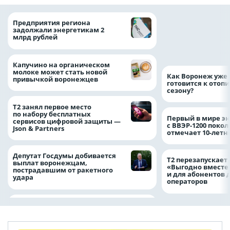
Медицинскую по
Предприятия региона
и поддержку стр
задолжали энергетикам 2
компании можно 
млрд рублей
независимо от ре
выдачи полиса
Капучино на органическом
молоке может стать новой
Как Воронеж уже 
привычкой воронежцев
готовится к отоп
сезону?
Т2 занял первое место
по набору бесплатных
Первый в мире э
сервисов цифровой защиты —
с ВВЭР-1200 покол
Json & Partners
отмечает 10-лет
Депутат Госдумы добивается
Т2 перезапускает
выплат воронежцам,
«Выгодно вместе
пострадавшим от ракетного
и для абонентов 
удара
операторов