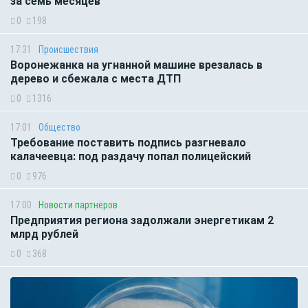
за семь месяцев
0
198
17:31
Происшествия
Воронежанка на угнанной машине врезалась в
дерево и сбежала с места ДТП
0
1316
17:01
Общество
Требование поставить подпись разгневало
калачеевца: под раздачу попал полицейский
0
976
17:00
Новости партнёров
Предприятия региона задолжали энергетикам 2
млрд рублей
0
368