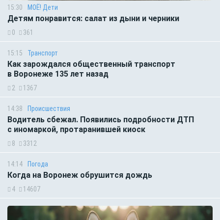
15:30
МОЁ! Дети
Детям понравится: салат из дыни и черники
0
361
15:15
Транспорт
Как зарождался общественный транспорт
в Воронеже 135 лет назад
2
1367
14:38
Происшествия
Водитель сбежал. Появились подробности ДТП
с иномаркой, протаранившей киоск
8
3312
14:14
Погода
Когда на Воронеж обрушится дождь
4
14607