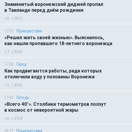
Знаменитый воронежский диджей пропал
в Таиланде перед днём рождения
0
2912
17:57
Происшествия
«Решил жить своей жизнью». Выяснилось,
как нашли пропавшего 18-летнего воронежца
7
3243
17:28
Город
Как продвигаются работы, ради которых
отключили воду у половины Воронежа
5
4560
17:05
Погода
«Всего 40°». Столбики термометров ползут
в космос от невероятной жары
6
3734
16:22
Происшествия