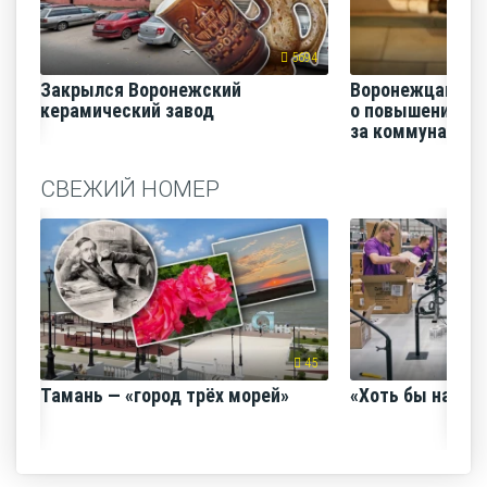
5694
Закрылся Воронежский
Воронежцам на
керамический завод
о повышении п
за коммунальные
СВЕЖИЙ НОМЕР
45
Тамань — «город трёх морей»
«Хоть бы наш с