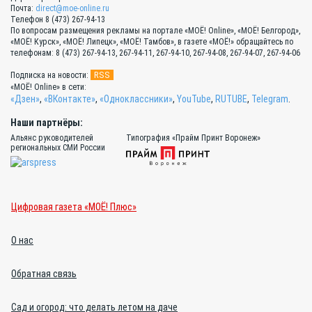
Почта:
direct@moe-online.ru
Телефон 8 (473) 267-94-13
По вопросам размещения рекламы на портале «МОЁ! Online», «МОЁ! Белгород»,
«МОЁ! Курск», «МОЁ! Липецк», «МОЁ! Тамбов», в газете «МОЁ!» обращайтесь по
телефонам: 8 (473) 267-94-13, 267-94-11, 267-94-10, 267-94-08, 267-94-07, 267-94-06
RSS
Подписка на новости:
«МОЁ! Online» в сети:
«Дзен»
,
«ВКонтакте»
,
«Одноклассники»
,
YouTube
,
RUTUBE
,
Telegram
.
Наши партнёры:
Альянс руководителей
Типография «Прайм Принт Воронеж»
региональных СМИ России
Цифровая газета «МОЁ! Плюс»
О нас
Обратная связь
Сад и огород: что делать летом на даче