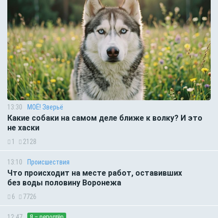
13:30
МОЁ! Зверьё
Какие собаки на самом деле ближе к волку? И это
не хаски
1
2128
13:10
Происшествия
Что происходит на месте работ, оставивших
без воды половину Воронежа
6
7726
12:47
Я – репортёр