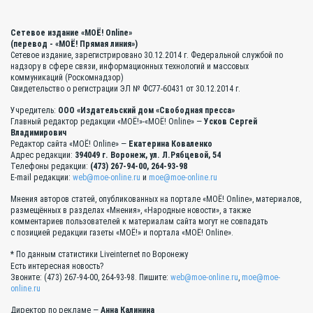
Сетевое издание «МОЁ! Online»
(перевод - «МОЁ! Прямая линия»)
Сетевое издание, зарегистрировано 30.12.2014 г. Федеральной службой по
надзору в сфере связи, информационных технологий и массовых
коммуникаций (Роскомнадзор)
Свидетельство о регистрации ЭЛ № ФС77-60431 от 30.12.2014 г.
Учредитель:
ООО «Издательский дом «Свободная пресса»
Главный редактор редакции «МОЁ!»-«МОЁ! Online» —
Усков Сергей
Владимирович
Редактор сайта «МОЁ! Online» —
Екатерина Коваленко
Адрес редакции:
394049 г. Воронеж, ул. Л.Рябцевой, 54
Телефоны редакции:
(473) 267-94-00, 264-93-98
E-mail редакции:
web@moe-online.ru
и
moe@moe-online.ru
Мнения авторов статей, опубликованных на портале «МОЁ! Online», материалов,
размещённых в разделах «Мнения», «Народные новости», а также
комментариев пользователей к материалам сайта могут не совпадать
с позицией редакции газеты «МОЁ!» и портала «МОЁ! Online».
* По данным статистики Liveinternet по Воронежу
Есть интересная новость?
Звоните: (473) 267-94-00, 264-93-98. Пишите:
web@moe-online.ru
,
moe@moe-
online.ru
Директор по рекламе —
Анна Калинина