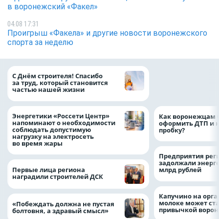
в воронежский «Факел»
04.08 17:31
Проигрыш «Факела» и другие новости воронежского
спорта за неделю
«ТНС энерго Вор
С Днём строителя! Спасибо
определило
за труд, который становится
победителей акц
частью нашей жизни
выгода» по итог
Энергетики «Россети Центр»
Как воронежцам 
напоминают о необходимости
оформить ДТП и н
соблюдать допустимую
пробку?
нагрузку на электросеть
во время жары
Предприятия рег
задолжали энерг
Первые лица региона
млрд рублей
наградили строителей ДСК
Капучино на орг
молоке может ста
«Побеждать должна не пустая
привычкой воро
болтовня, а здравый смысл»