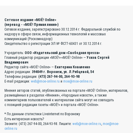
Сетевое издание «МОЁ! Online»
(перевод - «МОЁ! Прямая линия»)
Сетевое издание, зарегистрировано 30.12.2014 г. Федеральной службой по
надзору в сфере связи, информационных технологий и массовых
коммуникаций (Роскомнадзор)
Свидетельство о регистрации ЭЛ № ФС77-60431 от 30.12.2014 г.
Учредитель:
ООО «Издательский дом «Свободная пресса»
Главный редактор редакции «МОЁ!»-«МОЁ! Online» —
Усков Сергей
Владимирович
Редактор сайта «МОЁ! Online» —
Екатерина Коваленко
Адрес редакции:
394049 г. Воронеж, ул. Л.Рябцевой, 54
Телефоны редакции:
(473) 267-94-00, 264-93-98
E-mail редакции:
web@moe-online.ru
и
moe@moe-online.ru
Мнения авторов статей, опубликованных на портале «МОЁ! Online», материалов,
размещённых в разделах «Мнения», «Народные новости», а также
комментариев пользователей к материалам сайта могут не совпадать
с позицией редакции газеты «МОЁ!» и портала «МОЁ! Online».
* По данным статистики Liveinternet по Воронежу
Есть интересная новость?
Звоните: (473) 267-94-00, 264-93-98. Пишите:
web@moe-online.ru
,
moe@moe-
online.ru