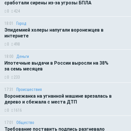
сработали сирены из-за угрозы БПЛА
0
424
18:01
Город
Эпидемией холеры напугали воронежцев в
интернете
0
498
18:00
Деньги
Ипотечные выдачи в России выросли на 38%
за семь месяцев
0
233
17:31
Происшествия
Воронежанка на угнанной машине врезалась в
дерево и сбежала с места ДТП
0
1616
17:01
Общество
Требование поставить подпись разгневало