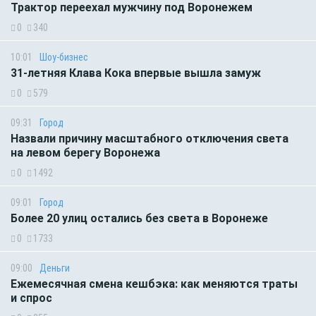
Трактор переехал мужчину под Воронежем
0
340
10:01
Шоу-бизнес
31-летняя Клава Кока впервые вышла замуж
0
579
09:31
Город
Назвали причину масштабного отключения света
на левом берегу Воронежа
0
1492
09:01
Город
Более 20 улиц остались без света в Воронеже
0
1733
09:00
Деньги
Ежемесячная смена кешбэка: как меняются траты
и спрос