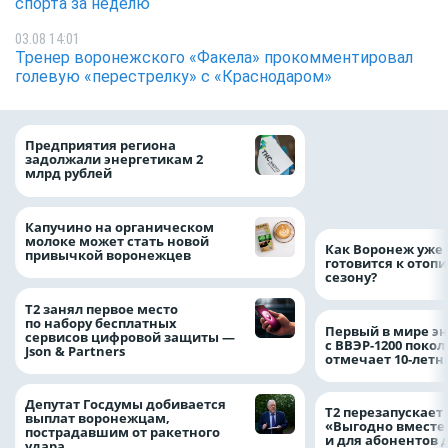
спорта за неделю
03.08 14:01
Тренер воронежского «Факела» прокомментировал
голевую «перестрелку» с «Краснодаром»
Медицинскую по
Предприятия региона
и поддержку стр
задолжали энергетикам 2
компании можно 
млрд рублей
независимо от ре
выдачи полиса
Капучино на органическом
молоке может стать новой
Как Воронеж уже 
привычкой воронежцев
готовится к отоп
сезону?
Т2 занял первое место
по набору бесплатных
Первый в мире э
сервисов цифровой защиты —
с ВВЭР-1200 покол
Json & Partners
отмечает 10-лет
Депутат Госдумы добивается
Т2 перезапускает
выплат воронежцам,
«Выгодно вместе
пострадавшим от ракетного
и для абонентов 
удара