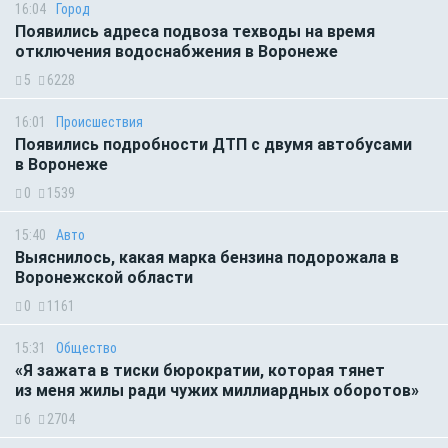
16:04
Город
Появились адреса подвоза техводы на время
отключения водоснабжения в Воронеже
5
6228
16:01
Происшествия
Появились подробности ДТП с двумя автобусами
в Воронеже
0
1539
15:40
Авто
Выяснилось, какая марка бензина подорожала в
Воронежской области
0
1161
15:31
Общество
«Я зажата в тиски бюрократии, которая тянет
из меня жилы ради чужих миллиардных оборотов»
6
2704