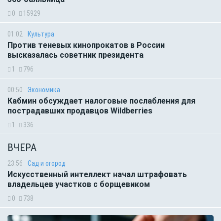
0
15929
01:02
Культура
Против теневых кинопрокатов в России
высказалась советник президента
1
796
00:50
Экономика
Кабмин обсуждает налоговые послабления для
пострадавших продавцов Wildberries
1
336
ВЧЕРА
23:56
Сад и огород
Искусственный интеллект начал штрафовать
владельцев участков с борщевиком
0
738