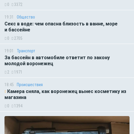
0
3372
19:31
Общество
Секс в воде: чем опасна близость в ванне, море
и бассейне
0
2705
19:01
Транспорт
За бассейн в автомобиле ответит по закону
молодой воронежец
2
1971
18:45
Происшествия
Камера сняла, как воронежец вынес косметику из
магазина
0
1394