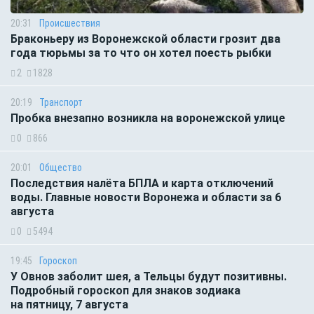
20:31
Происшествия
Браконьеру из Воронежской области грозит два
года тюрьмы за то что он хотел поесть рыбки
2
1828
20:19
Транспорт
Пробка внезапно возникла на воронежской улице
0
866
20:01
Общество
Последствия налёта БПЛА и карта отключений
воды. Главные новости Воронежа и области за 6
августа
0
5494
19:45
Гороскоп
У Овнов заболит шея, а Тельцы будут позитивны.
Подробный гороскоп для знаков зодиака
на пятницу, 7 августа