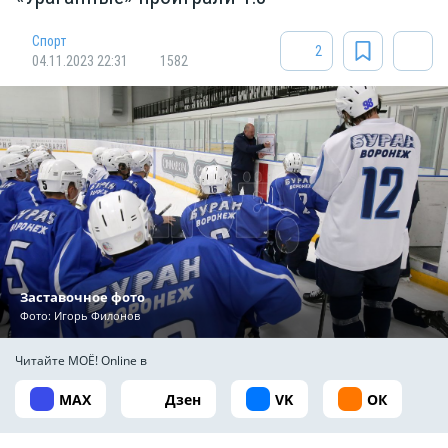
Спорт
2
04.11.2023 22:31
1582
Заставочное фото
Фото:
Игорь Филонов
Читайте МОЁ! Online в
MAX
Дзен
VK
ОК