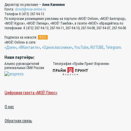
Директор по рекламе —
Анна Калинина
Почта:
direct@moe-online.ru
Телефон 8 (473) 267-94-13
По вопросам размещения рекламы на портале «МОЁ! Online», «МОЁ! Белгород»,
«МОЁ! Курск», «МОЁ! Липецк», «МОЁ! Тамбов», в газете «МОЁ!» обращайтесь по
телефонам: 8 (473) 267-94-13, 267-94-11, 267-94-10, 267-94-08, 267-94-07, 267-94-06
RSS
Подписка на новости:
«МОЁ! Online» в сети:
«Дзен»
,
«ВКонтакте»
,
«Одноклассники»
,
YouTube
,
RUTUBE
,
Telegram
.
Наши партнёры:
Альянс руководителей
Типография «Прайм Принт Воронеж»
региональных СМИ России
Цифровая газета «МОЁ! Плюс»
О нас
Обратная связь