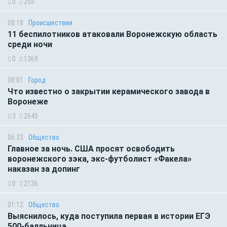
0
255
08:18
Происшествия
11 беспилотников атаковали Воронежскую область
среди ночи
0
1369
08:01
Город
Что известно о закрытии керамического завода в
Воронеже
3
2645
06:33
Общество
Главное за ночь. CША просят освободить
воронежского зэка, экс-футболист «Факела»
наказан за допинг
0
2136
01:12
Общество
Выяснилось, куда поступила первая в истории ЕГЭ
500-балльница