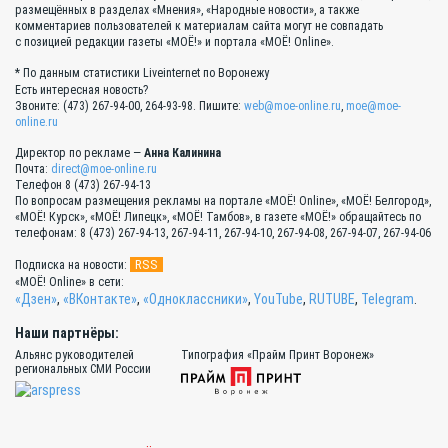
размещённых в разделах «Мнения», «Народные новости», а также
комментариев пользователей к материалам сайта могут не совпадать
с позицией редакции газеты «МОЁ!» и портала «МОЁ! Online».
* По данным статистики Liveinternet по Воронежу
Есть интересная новость?
Звоните: (473) 267-94-00, 264-93-98. Пишите:
web@moe-online.ru
,
moe@moe-
online.ru
Директор по рекламе —
Анна Калинина
Почта:
direct@moe-online.ru
Телефон 8 (473) 267-94-13
По вопросам размещения рекламы на портале «МОЁ! Online», «МОЁ! Белгород»,
«МОЁ! Курск», «МОЁ! Липецк», «МОЁ! Тамбов», в газете «МОЁ!» обращайтесь по
телефонам: 8 (473) 267-94-13, 267-94-11, 267-94-10, 267-94-08, 267-94-07, 267-94-06
RSS
Подписка на новости:
«МОЁ! Online» в сети:
«Дзен»
,
«ВКонтакте»
,
«Одноклассники»
,
YouTube
,
RUTUBE
,
Telegram
.
Наши партнёры:
Альянс руководителей
Типография «Прайм Принт Воронеж»
региональных СМИ России