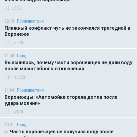
3
5661
12:10
Происшествия
Пляжный конфликт чуть не закончился трагедией в
Воронеже
9
5030
11:50
Город
Выяснилось, почему части воронежцев не дали воду
после масштабного отключения
10
8223
11:04
Происшествия
Воронежцы: «Автомойка сгорела дотла после
удара молнии»
3
7130
10:31
Город
Часть воронежцев не получила воду после