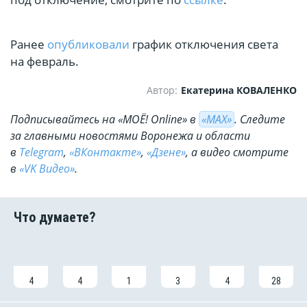
Ранее
опубликовали
график отключения света
на февраль.
Автор:
Екатерина КОВАЛЕНКО
Подписывайтесь на «МОЁ! Online» в
«МАХ»
. Cледите
за главными новостями Воронежа и области
в
Telegram
,
«ВКонтакте»
,
«Дзене»
, а видео смотрите
в
«VK Видео»
.
4
4
1
3
4
28