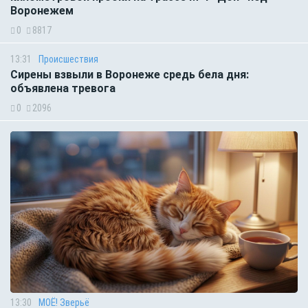
Воронежем
0
8817
13:31
Происшествия
Сирены взвыли в Воронеже средь бела дня:
объявлена тревога
0
2096
13:30
МОЁ! Зверьё