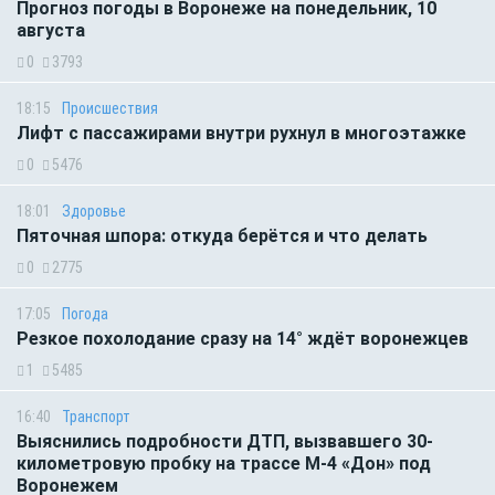
Прогноз погоды в Воронеже на понедельник, 10
августа
0
3793
18:15
Происшествия
Лифт с пассажирами внутри рухнул в многоэтажке
0
5476
18:01
Здоровье
Пяточная шпора: откуда берётся и что делать
0
2775
17:05
Погода
Резкое похолодание сразу на 14° ждёт воронежцев
1
5485
16:40
Транспорт
Выяснились подробности ДТП, вызвавшего 30-
километровую пробку на трассе М-4 «Дон» под
Воронежем