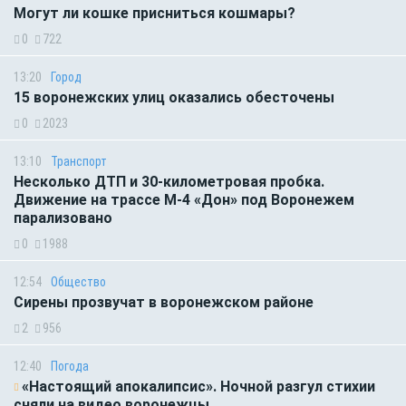
Могут ли кошке присниться кошмары?
0
722
13:20
Город
15 воронежских улиц оказались обесточены
0
2023
13:10
Транспорт
Несколько ДТП и 30-километровая пробка.
Движение на трассе М-4 «Дон» под Воронежем
парализовано
0
1988
12:54
Общество
Сирены прозвучат в воронежском районе
2
956
12:40
Погода
«Настоящий апокалипсис». Ночной разгул стихии
сняли на видео воронежцы