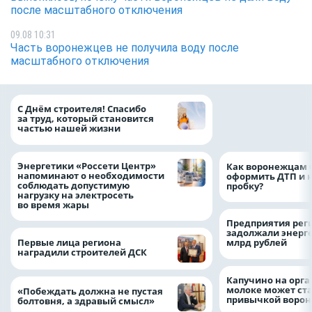
после масштабного отключения
09.08 10:31
Часть воронежцев не получила воду после
масштабного отключения
«ТНС энерго Вор
С Днём строителя! Спасибо
определило
за труд, который становится
победителей акц
частью нашей жизни
выгода» по итог
Энергетики «Россети Центр»
Как воронежцам 
напоминают о необходимости
оформить ДТП и н
соблюдать допустимую
пробку?
нагрузку на электросеть
во время жары
Предприятия рег
задолжали энерг
Первые лица региона
млрд рублей
наградили строителей ДСК
Капучино на орг
молоке может ста
«Побеждать должна не пустая
привычкой воро
болтовня, а здравый смысл»