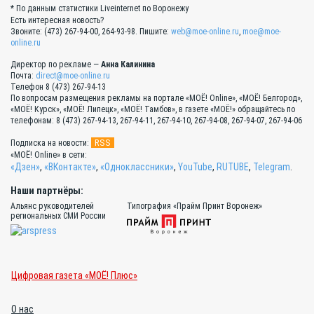
* По данным статистики Liveinternet по Воронежу
Есть интересная новость?
Звоните: (473) 267-94-00, 264-93-98. Пишите:
web@moe-online.ru
,
moe@moe-
online.ru
Директор по рекламе —
Анна Калинина
Почта:
direct@moe-online.ru
Телефон 8 (473) 267-94-13
По вопросам размещения рекламы на портале «МОЁ! Online», «МОЁ! Белгород»,
«МОЁ! Курск», «МОЁ! Липецк», «МОЁ! Тамбов», в газете «МОЁ!» обращайтесь по
телефонам: 8 (473) 267-94-13, 267-94-11, 267-94-10, 267-94-08, 267-94-07, 267-94-06
RSS
Подписка на новости:
«МОЁ! Online» в сети:
«Дзен»
,
«ВКонтакте»
,
«Одноклассники»
,
YouTube
,
RUTUBE
,
Telegram
.
Наши партнёры:
Альянс руководителей
Типография «Прайм Принт Воронеж»
региональных СМИ России
Цифровая газета «МОЁ! Плюс»
О нас