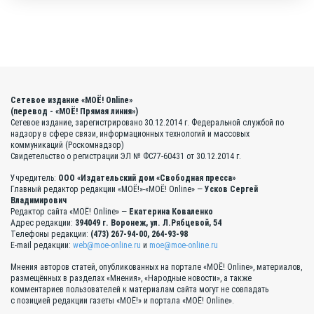
Сетевое издание «МОЁ! Online»
(перевод - «МОЁ! Прямая линия»)
Сетевое издание, зарегистрировано 30.12.2014 г. Федеральной службой по
надзору в сфере связи, информационных технологий и массовых
коммуникаций (Роскомнадзор)
Свидетельство о регистрации ЭЛ № ФС77-60431 от 30.12.2014 г.
Учредитель:
ООО «Издательский дом «Свободная пресса»
Главный редактор редакции «МОЁ!»-«МОЁ! Online» —
Усков Сергей
Владимирович
Редактор сайта «МОЁ! Online» —
Екатерина Коваленко
Адрес редакции:
394049 г. Воронеж, ул. Л.Рябцевой, 54
Телефоны редакции:
(473) 267-94-00, 264-93-98
E-mail редакции:
web@moe-online.ru
и
moe@moe-online.ru
Мнения авторов статей, опубликованных на портале «МОЁ! Online», материалов,
размещённых в разделах «Мнения», «Народные новости», а также
комментариев пользователей к материалам сайта могут не совпадать
с позицией редакции газеты «МОЁ!» и портала «МОЁ! Online».