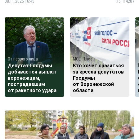
08.11.2025 16:45
5
4207
От первого лица
МОЁ! Плюс
Депутат Госдумы
Кто хочет сразиться
добивается выплат
за кресла депутатов
воронежцам,
Госдумы
пострадавшим
от Воронежской
от ракетного удара
области