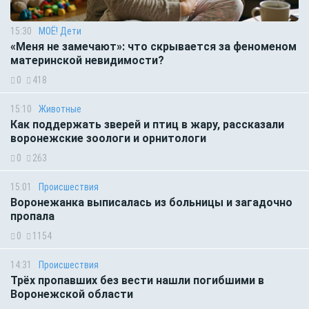
15:30
МОЁ! Дети
«Меня не замечают»: что скрывается за феноменом
материнской невидимости?
0
418
15:10
Животные
Как поддержать зверей и птиц в жару, рассказали
воронежские зоологи и орнитологи
0
263
15:01
Происшествия
Воронежанка выписалась из больницы и загадочно
пропала
0
1154
14:31
Происшествия
Трёх пропавших без вести нашли погибшими в
Воронежской области