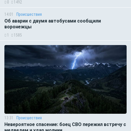
0
1492
14:01
Происшествия
Об аварии с двумя автобусами сообщили
воронежцы
1
1585
13:31
Происшествия
Невероятное спасение: боец СВО пережил встречу с
медведем и удар молнии