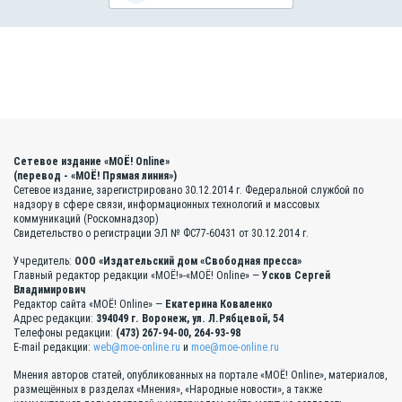
Сетевое издание «МОЁ! Online»
(перевод - «МОЁ! Прямая линия»)
Сетевое издание, зарегистрировано 30.12.2014 г. Федеральной службой по
надзору в сфере связи, информационных технологий и массовых
коммуникаций (Роскомнадзор)
Свидетельство о регистрации ЭЛ № ФС77-60431 от 30.12.2014 г.
Учредитель:
ООО «Издательский дом «Свободная пресса»
Главный редактор редакции «МОЁ!»-«МОЁ! Online» —
Усков Сергей
Владимирович
Редактор сайта «МОЁ! Online» —
Екатерина Коваленко
Адрес редакции:
394049 г. Воронеж, ул. Л.Рябцевой, 54
Телефоны редакции:
(473) 267-94-00, 264-93-98
E-mail редакции:
web@moe-online.ru
и
moe@moe-online.ru
Мнения авторов статей, опубликованных на портале «МОЁ! Online», материалов,
размещённых в разделах «Мнения», «Народные новости», а также