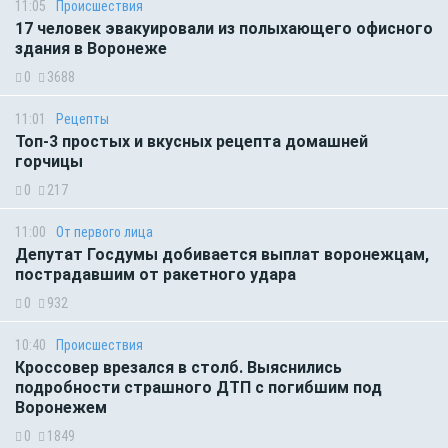
11:05
Происшествия
17 человек эвакуировали из полыхающего офисного
здания в Воронеже
0
3688
11:01
Рецепты
Топ-3 простых и вкусных рецепта домашней
горчицы
0
217
11:00
От первого лица
Депутат Госдумы добивается выплат воронежцам,
пострадавшим от ракетного удара
0
932
10:40
Происшествия
Кроссовер врезался в столб. Выяснились
подробности страшного ДТП с погибшим под
Воронежем
0
1849