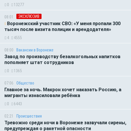
0
13277
ЭКСКЛЮЗИВ
08:01
Воронежский участник СВО: «У меня пропали 300
тысяч после визита полиции и арендодателя»
4
4555
08:00
Вакансии в Воронеже
Завод по производству безалкогольных напитков
пополняет штат сотрудников
0
1365
07:06
Общество
Главное за ночь. Макрон хочет наказать Россию, а
мигранты изнасиловали ребёнка
0
6443
02:21
Происшествия
Тревожно среди ночи в Воронеже зазвучали сирены,
предупреждая о ракетной опасности