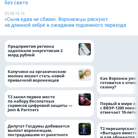
без света
05.08 18:18
«Сына едва не сбили». Воронежцы рискуют
на длинной зебре в ожидании подземного перехода
Медицинскую по
Предприятия региона
и поддержку стр
задолжали энергетикам 2
компании можно 
млрд рублей
независимо от ре
выдачи полиса
Капучино на органическом
молоке может стать новой
Как Воронеж уже 
привычкой воронежцев
готовится к отоп
сезону?
Т2 занял первое место
по набору бесплатных
Первый в мире э
сервисов цифровой защиты —
с ВВЭР-1200 покол
Json & Partners
отмечает 10-лет
Депутат Госдумы добивается
Т2 перезапускает
выплат воронежцам,
«Выгодно вместе
пострадавшим от ракетного
и для абонентов 