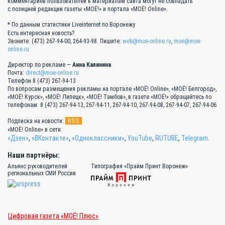
комментариев пользователей к материалам сайта могут не совпадать
с позицией редакции газеты «МОЁ!» и портала «МОЁ! Online».
* По данным статистики Liveinternet по Воронежу
Есть интересная новость?
Звоните: (473) 267-94-00, 264-93-98. Пишите:
web@moe-online.ru
,
moe@moe-
online.ru
Директор по рекламе —
Анна Калинина
Почта:
direct@moe-online.ru
Телефон 8 (473) 267-94-13
По вопросам размещения рекламы на портале «МОЁ! Online», «МОЁ! Белгород»,
«МОЁ! Курск», «МОЁ! Липецк», «МОЁ! Тамбов», в газете «МОЁ!» обращайтесь по
телефонам: 8 (473) 267-94-13, 267-94-11, 267-94-10, 267-94-08, 267-94-07, 267-94-06
RSS
Подписка на новости:
«МОЁ! Online» в сети:
«Дзен»
,
«ВКонтакте»
,
«Одноклассники»
,
YouTube
,
RUTUBE
,
Telegram
.
Наши партнёры:
Альянс руководителей
Типография «Прайм Принт Воронеж»
региональных СМИ России
Цифровая газета «МОЁ! Плюс»