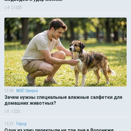
4
1325
13:30
МОЁ! Зверьё
Зачем нужны специальные влажные салфетки для
домашних животных?
0
223
13:27
Город
Одну из улиц перекрыли на три дня в Воронеже