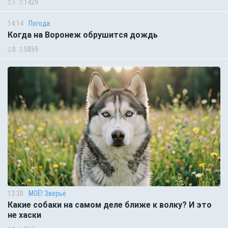
1
1429
14:14
Погода
Когда на Воронеж обрушится дождь
0
5859
13:30
МОЁ! Зверьё
Какие собаки на самом деле ближе к волку? И это
не хаски