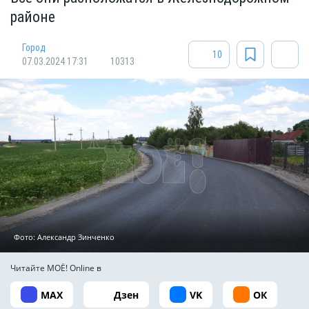
районе
Город
10
07.03.2024 17:31
10313
Фото:
Александр Зинченко
Читайте МОЁ! Online в
MAX
Дзен
VK
ОК