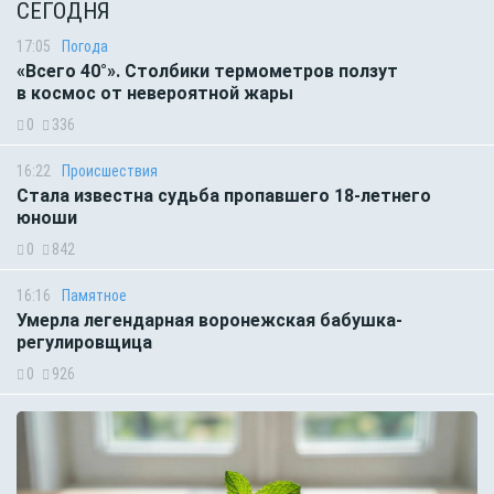
СЕГОДНЯ
17:05
Погода
«Всего 40°». Столбики термометров ползут
в космос от невероятной жары
0
336
16:22
Происшествия
Стала известна судьба пропавшего 18-летнего
юноши
0
842
16:16
Памятное
Умерла легендарная воронежская бабушка-
регулировщица
0
926