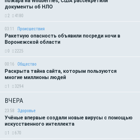
пожара на Wildberries, США рассекретили
документы об НЛО
2
4180
03:11
Происшествия
Ракетную опасность объявили посреди ночи в
Воронежской области
0
2225
00:16
Общество
Раскрыта тайна сайта, которым пользуются
многие миллионы людей
1
3294
ВЧЕРА
23:58
Здоровье
Учёные впервые создали новые вирусы с помощью
искусственного интеллекта
1
670