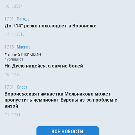
0
2524
17:31
Погода
До +14° резко похолодает в Воронеже
4
13016
17:15
Мнение
Евгений ШКРЫКИН
публицист
На Дусю надейся, а сам не болей
0
470
17:01
Спорт
Воронежская гимнастка Мельникова может
пропустить чемпионат Европы из-за проблем с
визой
1
491
ВСЕ НОВОСТИ