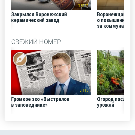
5567
Закрылся Воронежский
Воронежцам на
керамический завод
о повышении п
за коммунальные
СВЕЖИЙ НОМЕР
115
Громкое эхо «Выстрелов
Огород после ли
в заповеднике»
урожай