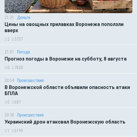
21:31
Деньги
Цены на овощных прилавках Воронежа поползли
вверх
2
3737
21:01
Погода
Прогноз погоды в Воронеже на субботу, 8 августа
0
7828
20:54
Происшествия
В Воронежской области объявили опасность атаки
БПЛА
0
687
20:38
Происшествия
Украинский дрон атаковал Воронежскую область
1
6199