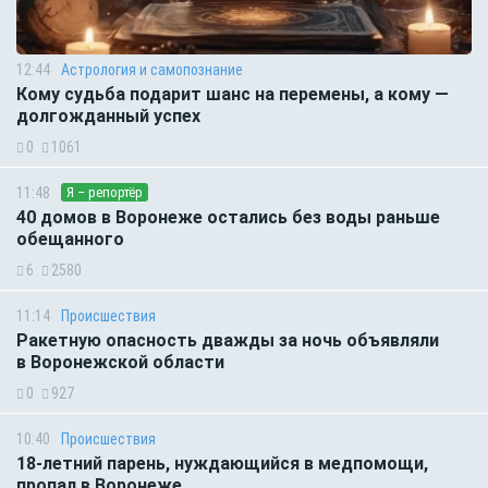
12:44
Астрология и самопознание
Кому судьба подарит шанс на перемены, а кому —
долгожданный успех
0
1061
11:48
Я – репортёр
40 домов в Воронеже остались без воды раньше
обещанного
6
2580
11:14
Происшествия
Ракетную опасность дважды за ночь объявляли
в Воронежской области
0
927
10:40
Происшествия
18-летний парень, нуждающийся в медпомощи,
пропал в Воронеже