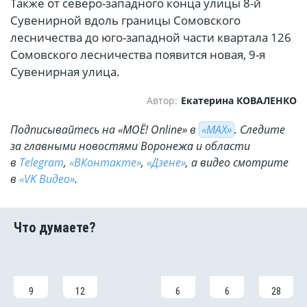
Также от северо-западного конца улицы 8-й
Сувенирной вдоль границы Сомовского
лесничества до юго-западной части квартала 126
Сомовского лесничества появится новая, 9-я
Сувенирная улица.
Автор:
Екатерина КОВАЛЕНКО
Подписывайтесь на «МОЁ! Online» в
«МАХ»
. Cледите
за главными новостями Воронежа и области
в
Telegram
,
«ВКонтакте»
,
«Дзене»
, а видео смотрите
в
«VK Видео»
.
9
12
6
6
28