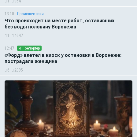
1
964
13:10
Происшествия
Что происходит на месте работ, оставивших
без воды половину Воронежа
1
4647
12:47
Я – репортёр
«Форд» влетел в киоск у остановки в Воронеже:
пострадала женщина
6
2095