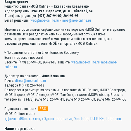
Владимирович
Редактор сайта «МОЁ! Online» —
Екатерина Коваленко
Адрес редакции:
394049 г. Воронеж, ул. Л.Рябцевой, 54
Телефоны редакции:
(473) 267-94-00, 264-93-98
E-mail редакции:
web@moe-online.ru
и
moe@moe-online.ru
Мнения авторов статей, опубликованных на портале «МОЁ! Online», материалов,
размещённых в разделах «Мнения», «Народные новости», а также
комментариев пользователей к материалам сайта могут не совпадать
с позицией редакции газеты «МОЁ!» и портала «МОЁ! Online».
* По данным статистики Liveinternet по Воронежу
Есть интересная новость?
Звоните: (473) 267-94-00, 264-93-98. Пишите:
web@moe-online.ru
,
moe@moe-
online.ru
Директор по рекламе —
Анна Калинина
Почта:
direct@moe-online.ru
Телефон 8 (473) 267-94-13
По вопросам размещения рекламы на портале «МОЁ! Online», «МОЁ! Белгород»,
«МОЁ! Курск», «МОЁ! Липецк», «МОЁ! Тамбов», в газете «МОЁ!» обращайтесь по
телефонам: 8 (473) 267-94-13, 267-94-11, 267-94-10, 267-94-08, 267-94-07, 267-94-06
RSS
Подписка на новости:
«МОЁ! Online» в сети:
«Дзен»
,
«ВКонтакте»
,
«Одноклассники»
,
YouTube
,
RUTUBE
,
Telegram
.
Наши партнёры: