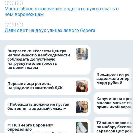
07.08 18:31
Масштабное отключение воды: что нужно знать о
нём воронежцам
07.08 16:31
Дали свет на двух улицах левого берега
Как воронежцам 
Энергетики «Россети Центр»
оформить ДТП и н
напоминают о необходимости
пробку?
соблюдать допустимую
нагрузку на электросеть
во время жары
Предприятия рег
задолжали энерг
млрд рублей
Первые лица региона
наградили строителей ДСК
Капучино на орг
молоке может ста
«Побеждать должна не пустая
привычкой воро
болтовня, а здравый смысл»
Т2 занял первое 
«ТНС энерго Воронеж»
по набору беспла
определило
сервисов цифров