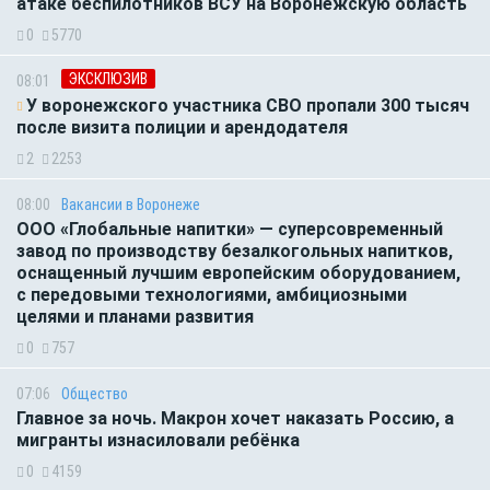
атаке беспилотников ВСУ на Воронежскую область
0
5770
ЭКСКЛЮЗИВ
08:01
У воронежского участника СВО пропали 300 тысяч
после визита полиции и арендодателя
2
2253
08:00
Вакансии в Воронеже
ООО «Глобальные напитки» — суперсовременный
завод по производству безалкогольных напитков,
оснащенный лучшим европейским оборудованием,
с передовыми технологиями, амбициозными
целями и планами развития
0
757
07:06
Общество
Главное за ночь. Макрон хочет наказать Россию, а
мигранты изнасиловали ребёнка
0
4159