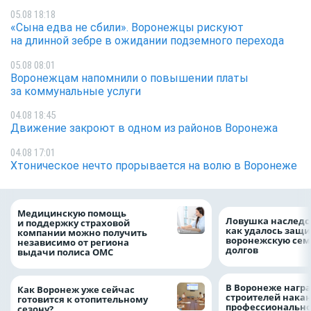
05.08 18:18
«Сына едва не сбили». Воронежцы рискуют
на длинной зебре в ожидании подземного перехода
05.08 08:01
Воронежцам напомнили о повышении платы
за коммунальные услуги
04.08 18:45
Движение закроют в одном из районов Воронежа
04.08 17:01
Хтоническое нечто прорывается на волю в Воронеже
Медицинскую помощь
Ловушка наследс
и поддержку страховой
как удалось защи
компании можно получить
воронежскую сем
независимо от региона
долгов
выдачи полиса ОМС
В Воронеже нагр
Как Воронеж уже сейчас
строителей нака
готовится к отопительному
профессионально
сезону?