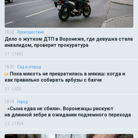
18:32
Происшествия
Дело о жутком ДТП в Воронеже, где девушка стала
инвалидом, проверит прокуратура
1
1683
18:31
Сад и огород
Пока мякоть не превратилась в мякиш: когда и
как правильно собирать арбузы с бахчи
1
323
18:18
Город
«Сына едва не сбили». Воронежцы рискуют
на длинной зебре в ожидании подземного перехода
2
1924