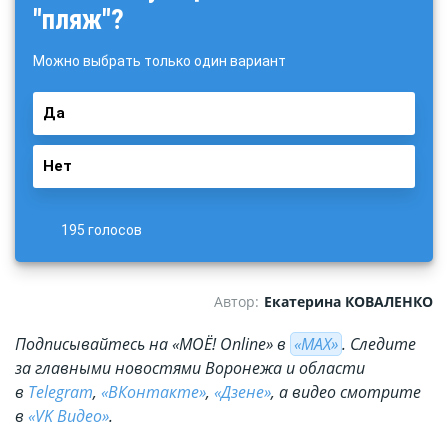
"пляж"?
Можно выбрать только один вариант
Да
Нет
195 голосов
Автор:
Екатерина КОВАЛЕНКО
Подписывайтесь на «МОЁ! Online» в
«МАХ»
. Cледите
за главными новостями Воронежа и области
в
Telegram
,
«ВКонтакте»
,
«Дзене»
, а видео смотрите
в
«VK Видео»
.