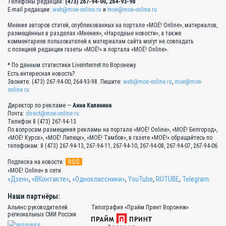
Телефоны редакции:
(473) 267-94-00, 264-93-98
E-mail редакции:
web@moe-online.ru
и
moe@moe-online.ru
Мнения авторов статей, опубликованных на портале «МОЁ! Online», материалов,
размещённых в разделах «Мнения», «Народные новости», а также
комментариев пользователей к материалам сайта могут не совпадать
с позицией редакции газеты «МОЁ!» и портала «МОЁ! Online».
* По данным статистики Liveinternet по Воронежу
Есть интересная новость?
Звоните: (473) 267-94-00, 264-93-98. Пишите:
web@moe-online.ru
,
moe@moe-
online.ru
Директор по рекламе —
Анна Калинина
Почта:
direct@moe-online.ru
Телефон 8 (473) 267-94-13
По вопросам размещения рекламы на портале «МОЁ! Online», «МОЁ! Белгород»,
«МОЁ! Курск», «МОЁ! Липецк», «МОЁ! Тамбов», в газете «МОЁ!» обращайтесь по
телефонам: 8 (473) 267-94-13, 267-94-11, 267-94-10, 267-94-08, 267-94-07, 267-94-06
RSS
Подписка на новости:
«МОЁ! Online» в сети:
«Дзен»
,
«ВКонтакте»
,
«Одноклассники»
,
YouTube
,
RUTUBE
,
Telegram
.
Наши партнёры:
Альянс руководителей
Типография «Прайм Принт Воронеж»
региональных СМИ России