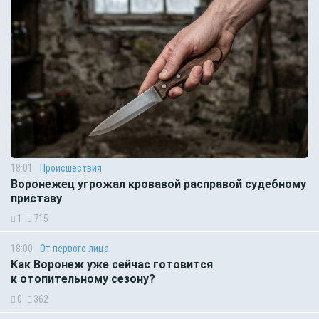
18:01
Происшествия
Воронежец угрожал кровавой расправой судебному
приставу
1
715
18:00
От первого лица
Как Воронеж уже сейчас готовится
к отопительному сезону?
0
362