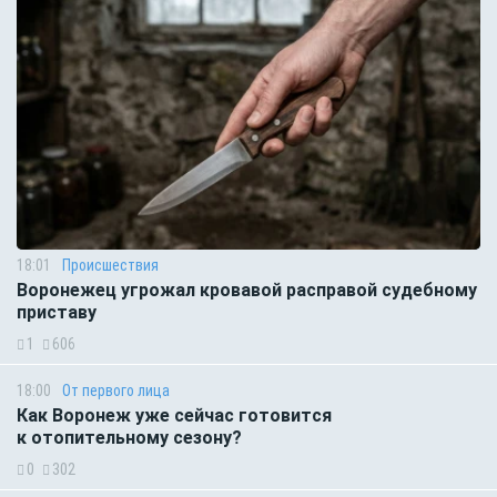
18:01
Происшествия
Воронежец угрожал кровавой расправой судебному
приставу
1
606
18:00
От первого лица
Как Воронеж уже сейчас готовится
к отопительному сезону?
0
302