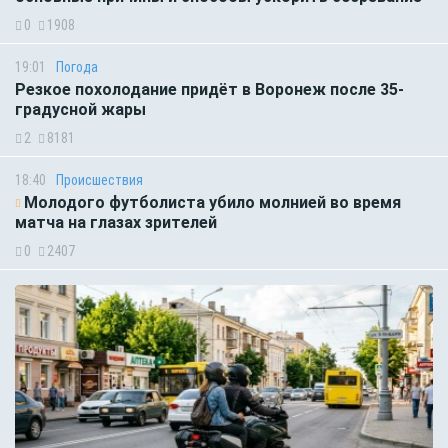
0
1908
19:01
Погода
Резкое похолодание придёт в Воронеж после 35-
градусной жары
2
8181
18:40
Происшествия
Молодого футболиста убило молнией во время
матча на глазах зрителей
0
2407