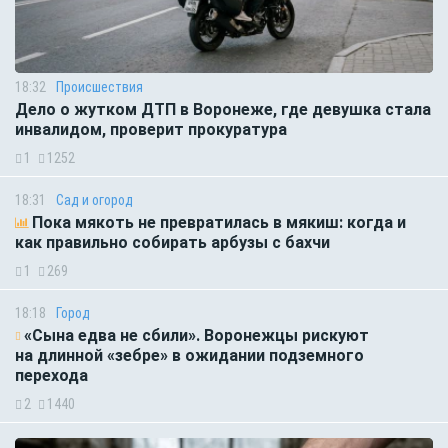
18:32
Происшествия
Дело о жутком ДТП в Воронеже, где девушка стала
инвалидом, проверит прокуратура
1
1252
18:31
Сад и огород
Пока мякоть не превратилась в мякиш: когда и
как правильно собирать арбузы с бахчи
1
269
18:18
Город
«Сына едва не сбили». Воронежцы рискуют
на длинной «зебре» в ожидании подземного
перехода
2
1440