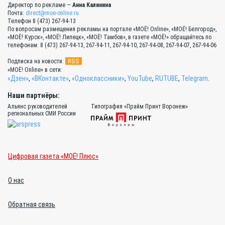
Директор по рекламе —
Анна Калинина
Почта:
direct@moe-online.ru
Телефон 8 (473) 267-94-13
По вопросам размещения рекламы на портале «МОЁ! Online», «МОЁ! Белгород»,
«МОЁ! Курск», «МОЁ! Липецк», «МОЁ! Тамбов», в газете «МОЁ!» обращайтесь по
телефонам: 8 (473) 267-94-13, 267-94-11, 267-94-10, 267-94-08, 267-94-07, 267-94-06
RSS
Подписка на новости:
«МОЁ! Online» в сети:
«Дзен»
,
«ВКонтакте»
,
«Одноклассники»
,
YouTube
,
RUTUBE
,
Telegram
.
Наши партнёры:
Альянс руководителей
Типография «Прайм Принт Воронеж»
региональных СМИ России
Цифровая газета «МОЁ! Плюс»
О нас
Обратная связь