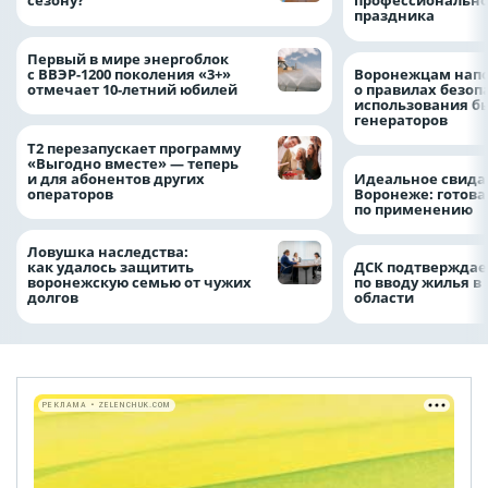
сезону?
профессионально
праздника
Первый в мире энергоблок
с ВВЭР-1200 поколения «3+»
Воронежцам нап
отмечает 10-летний юбилей
о правилах безоп
использования б
генераторов
Т2 перезапускает программу
«Выгодно вместе» — теперь
и для абонентов других
Идеальное свида
операторов
Воронеже: готова
по применению
Ловушка наследства:
как удалось защитить
ДСК подтверждае
воронежскую семью от чужих
по вводу жилья в
долгов
области
РЕКЛАМА • ZELENCHUK.COM