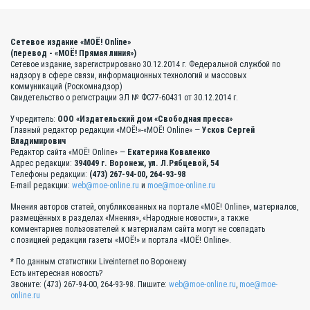
Сетевое издание «МОЁ! Online»
(перевод - «МОЁ! Прямая линия»)
Сетевое издание, зарегистрировано 30.12.2014 г. Федеральной службой по
надзору в сфере связи, информационных технологий и массовых
коммуникаций (Роскомнадзор)
Свидетельство о регистрации ЭЛ № ФС77-60431 от 30.12.2014 г.
Учредитель:
ООО «Издательский дом «Свободная пресса»
Главный редактор редакции «МОЁ!»-«МОЁ! Online» —
Усков Сергей
Владимирович
Редактор сайта «МОЁ! Online» —
Екатерина Коваленко
Адрес редакции:
394049 г. Воронеж, ул. Л.Рябцевой, 54
Телефоны редакции:
(473) 267-94-00, 264-93-98
E-mail редакции:
web@moe-online.ru
и
moe@moe-online.ru
Мнения авторов статей, опубликованных на портале «МОЁ! Online», материалов,
размещённых в разделах «Мнения», «Народные новости», а также
комментариев пользователей к материалам сайта могут не совпадать
с позицией редакции газеты «МОЁ!» и портала «МОЁ! Online».
* По данным статистики Liveinternet по Воронежу
Есть интересная новость?
Звоните: (473) 267-94-00, 264-93-98. Пишите:
web@moe-online.ru
,
moe@moe-
online.ru