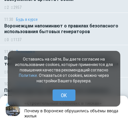
2
2957
11:30
Будь в курсе
Воронежцам напоминают о правилах безопасного
использования бытовых генераторов
0
1137
11:09
Экономика
Выяснилось, будут ли в Воронеже производить
Оставаясь на сайте, Вы даете согласие на
телевизоры после банкротства крупной компании
использование cookies, которые применяются для
повышения качества рекомендаций согласно
8
2776
Политике
. Отказаться от cookies, можно через
настройки Вашего браузера.
10:36
Происшествия
Пьяный водитель сбил пятилетнего ребенка в
OK
Воронежской области
«Строительный комплекс в тисках»
1
1702
Почему в Воронеже обрушились объёмы ввода
жилья
10:25
Животные
О новом нашествии клещей предупредили
Рубрики
Написать
Живая лента
Чат
МОЁ! Плюс