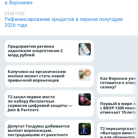
в Воронеже
04.08 15:00
Рефинансирование кредитов в первом полугодии
2026 года
Медицинскую по
Предприятия региона
и поддержку стр
задолжали энергетикам 2
компании можно 
млрд рублей
независимо от ре
выдачи полиса
Капучино на органическом
молоке может стать новой
Как Воронеж уже 
привычкой воронежцев
готовится к отоп
сезону?
Т2 занял первое место
по набору бесплатных
Первый в мире э
сервисов цифровой защиты —
с ВВЭР-1200 покол
Json & Partners
отмечает 10-лет
Депутат Госдумы добивается
Т2 перезапускает
выплат воронежцам,
«Выгодно вместе
пострадавшим от ракетного
и для абонентов 