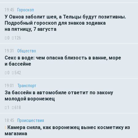
19:45
Гороскоп
У Овнов заболит шея, а Тельцы будут позитивны.
Подробный гороскоп для знаков зодиака
на пятницу, 7 августа
0
126
19:31
Общество
Секс в воде: чем опасна близость в ванне, море
и бассейне
0
542
19:01
Транспорт
За бассейн в автомобиле ответит по закону
молодой воронежец
1
618
18:45
Происшествия
Камера сняла, как воронежец вынес косметику из
магазина