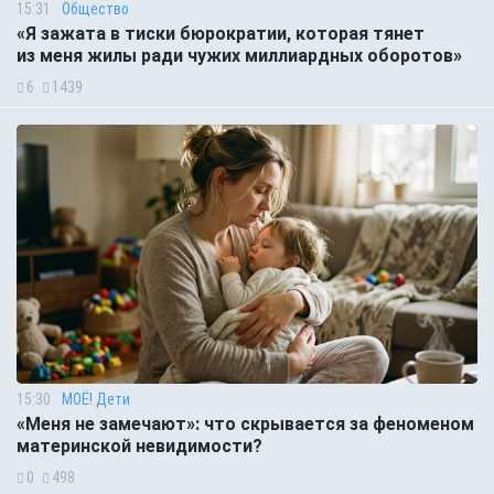
15:31
Общество
«Я зажата в тиски бюрократии, которая тянет
из меня жилы ради чужих миллиардных оборотов»
6
1439
15:30
МОЁ! Дети
«Меня не замечают»: что скрывается за феноменом
материнской невидимости?
0
498