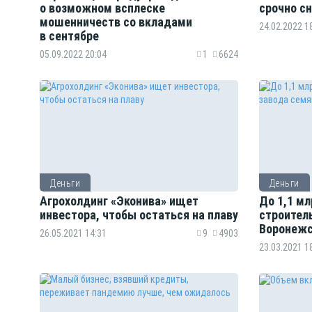
о возможном всплеске
срочно с
мошенничеств со вкладами
24.02.2022 1
в сентябре
05.09.2022 20:04
1
6624
Деньги
Деньги
Агрохолдинг «Эконива» ищет
До 1,1 мл
инвестора, чтобы остаться на плаву
строител
Воронежс
26.05.2021 14:31
9
4903
23.03.2021 1