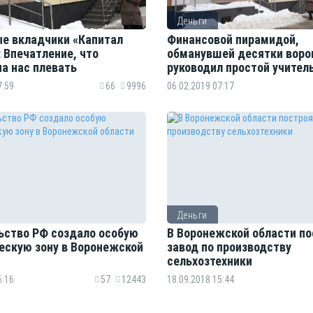
Деньги
е вкладчики «Капитал
Финансовой пирамидой,
 Впечатление, что
обманувшей десятки воро
на нас плевать
руководил простой учител
7:59
66
9996
06.02.2019 07:17
Деньги
ьство РФ создало особую
В Воронежской области по
ескую зону в Воронежской
завод по производству
сельхозтехники
6:16
57
12443
18.09.2018 15:44