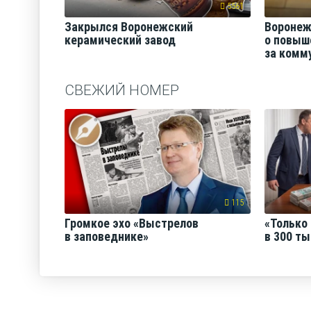
5561
Закрылся Воронежский
Воронеж
керамический завод
о повыш
за комму
СВЕЖИЙ НОМЕР
115
Громкое эхо «Выстрелов
«Только 
в заповеднике»
в 300 ты