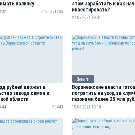
нимать наличку
этом заработать и как нач
инвестировать?
8:02
43
31385
24.07.2021 19:41
Деньги
рд рублей вложат в
Воронежские власти гото
ьство завода семян в
потратить на уход за клум
кой области
газонами более 25 млн руб
8:44
8443
15.03.2021 18:10