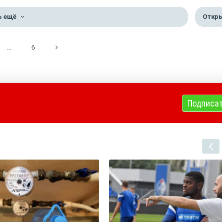
ь ещё
Откры
...
6
Подписа