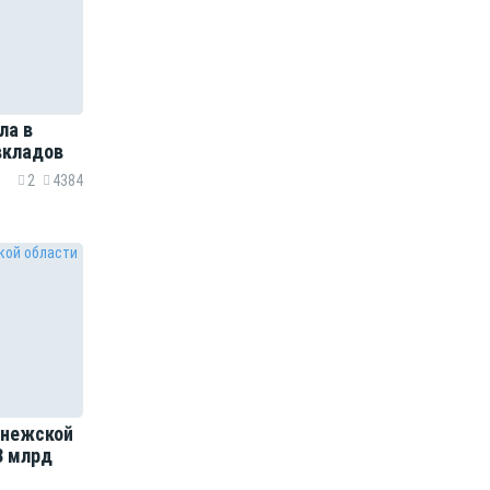
ла в
вкладов
2
4384
онежской
3 млрд