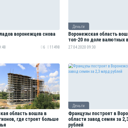
Деньги
ладов воронежцев снова
Воронежская область вош
топ-20 по доле валютных 
9:48
6
11498
27.04.2020 09:30
Деньги
кая область вошла в
Французы построят в Вор
гионов, где строят больше
области завод семян за 2,
лья
рублей