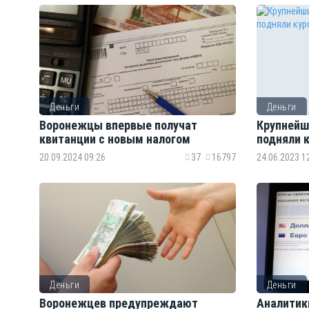
Деньги
Деньги
Воронежцы впервые получат
Крупнейш
квитанции с новым налогом
подняли 
20.09.2024 09:26
37
16797
24.06.2023 1
Деньги
Деньги
Воронежцев предупреждают
Аналитики