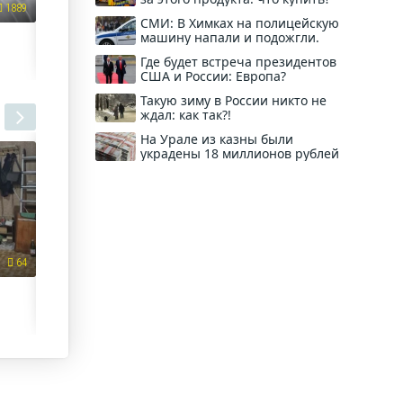
1889
346
СМИ: В Химках на полицейскую
Что происходит с виадуком на 20-
Кто хочет ср
машину напали и подожгли.
летия Октября, которому проч...
депутатов 
Где будет встреча президентов
от Воронежск
США и России: Европа?
Такую зиму в России никто не
ждал: как так?!
На Урале из казны были
украдены 18 миллионов рублей
64
258
Кто хочет сразиться за кресла
«Хоть бы на
депутатов Госдумы
от Воронежск...