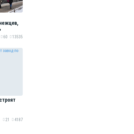
нежцев,
ь
60
13535
строят
21
4187