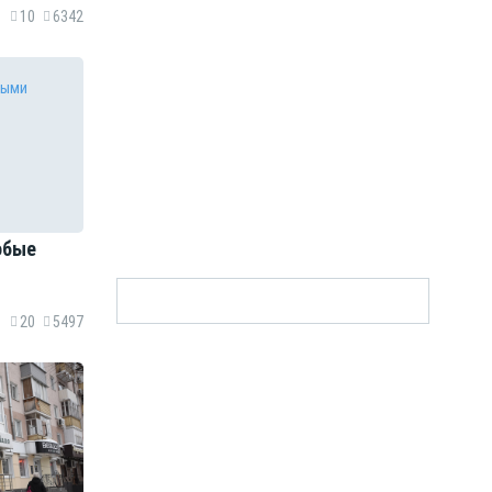
10
6342
обые
20
5497