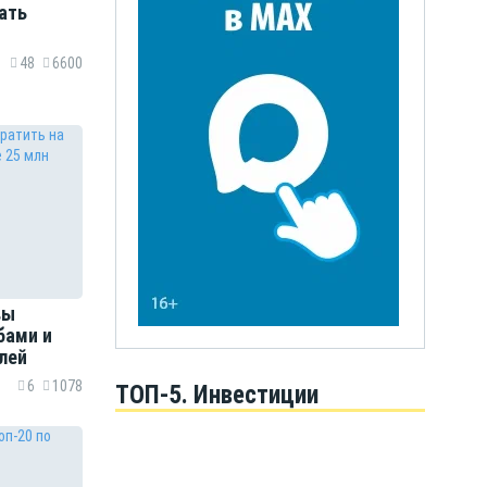
ать
48
6600
вы
бами и
лей
6
1078
ТОП-5. Инвестиции