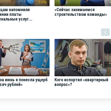
3781
цам напомнили
«Сейчас занимаемся
ении платы
строительством команды»
нальные услуг...
114
за июнь я понесла ущерб
Кого испортил «квартирный
сяч рублей»
вопрос»?