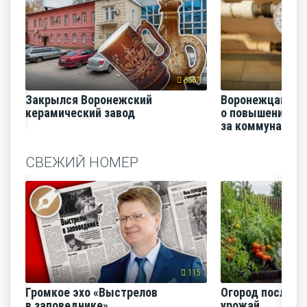
5567
Закрылся Воронежский
Воронежцам на
керамический завод
о повышении п
за коммунальные
СВЕЖИЙ НОМЕР
115
Громкое эхо «Выстрелов
Огород после ли
в заповеднике»
урожай