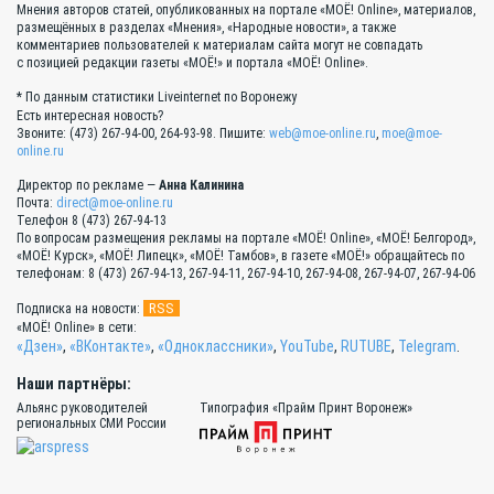
Мнения авторов статей, опубликованных на портале «МОЁ! Online», материалов,
размещённых в разделах «Мнения», «Народные новости», а также
комментариев пользователей к материалам сайта могут не совпадать
с позицией редакции газеты «МОЁ!» и портала «МОЁ! Online».
* По данным статистики Liveinternet по Воронежу
Есть интересная новость?
Звоните: (473) 267-94-00, 264-93-98. Пишите:
web@moe-online.ru
,
moe@moe-
online.ru
Директор по рекламе —
Анна Калинина
Почта:
direct@moe-online.ru
Телефон 8 (473) 267-94-13
По вопросам размещения рекламы на портале «МОЁ! Online», «МОЁ! Белгород»,
«МОЁ! Курск», «МОЁ! Липецк», «МОЁ! Тамбов», в газете «МОЁ!» обращайтесь по
телефонам: 8 (473) 267-94-13, 267-94-11, 267-94-10, 267-94-08, 267-94-07, 267-94-06
RSS
Подписка на новости:
«МОЁ! Online» в сети:
«Дзен»
,
«ВКонтакте»
,
«Одноклассники»
,
YouTube
,
RUTUBE
,
Telegram
.
Наши партнёры:
Альянс руководителей
Типография «Прайм Принт Воронеж»
региональных СМИ России