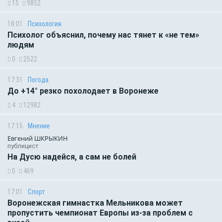
15
9852
18:01
Психология
Психолог объяснил, почему нас тянет к «не тем»
людям
0
2522
17:31
Погода
До +14° резко похолодает в Воронеже
4
12982
17:15
Мнение
Евгений ШКРЫКИН
публицист
На Дусю надейся, а сам не болей
0
469
17:01
Спорт
Воронежская гимнастка Мельникова может
пропустить чемпионат Европы из-за проблем с