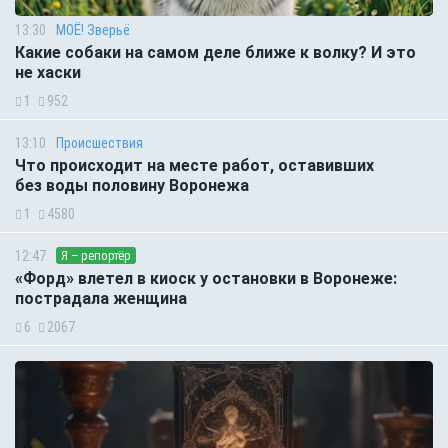
13:30
МОЁ! Зверьё
Какие собаки на самом деле ближе к волку? И это
не хаски
1
952
13:10
Происшествия
Что происходит на месте работ, оставивших
без воды половину Воронежа
1
4580
12:47
Я – репортёр
«Форд» влетел в киоск у остановки в Воронеже:
пострадала женщина
6
2067