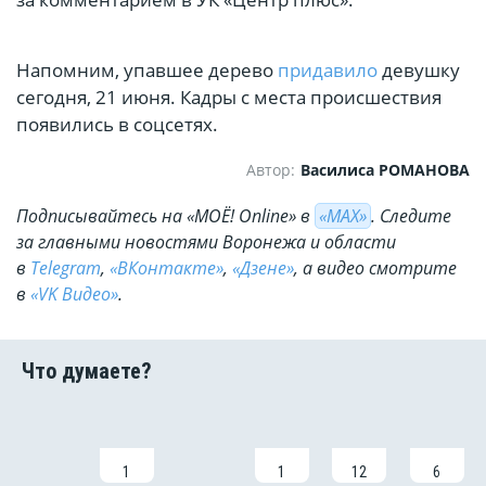
Напомним, упавшее дерево
придавило
девушку
сегодня, 21 июня. Кадры с места происшествия
появились в соцсетях.
Автор:
Василиса РОМАНОВА
Подписывайтесь на «МОЁ! Online» в
«МАХ»
. Cледите
за главными новостями Воронежа и области
в
Telegram
,
«ВКонтакте»
,
«Дзене»
, а видео смотрите
в
«VK Видео»
.
1
1
12
6