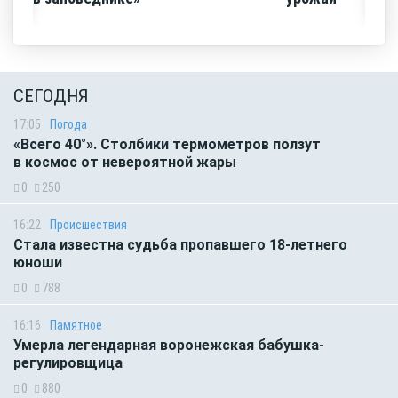
СЕГОДНЯ
17:05
Погода
«Всего 40°». Столбики термометров ползут
в космос от невероятной жары
0
250
16:22
Происшествия
Стала известна судьба пропавшего 18-летнего
юноши
0
788
16:16
Памятное
Умерла легендарная воронежская бабушка-
регулировщица
0
880