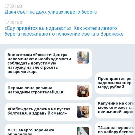
07.08 16:31
Дали свет на двух улицах левого берега
07.08 15:31
«Еду придётся выкидывать». Как жители левого
берега переживают отключение света в Воронеже
Как воронежцам 
Энергетики «Россети Центр»
оформить ДТП и н
напоминают о необходимости
пробку?
соблюдать допустимую
нагрузку на электросеть
во время жары
Предприятия рег
задолжали энерг
млрд рублей
Первые лица региона
наградили строителей ДСК
Капучино на орг
молоке может ста
«Побеждать должна не пустая
привычкой воро
болтовня, а здравый смысл»
Т2 занял первое 
«ТНС энерго Воронеж»
по набору беспла
определило