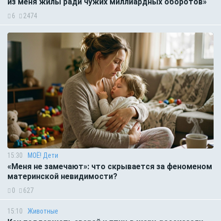
из меня жилы ради чужих миллиардных оборотов»
6
2474
15:30
МОЁ! Дети
«Меня не замечают»: что скрывается за феноменом
материнской невидимости?
0
627
15:10
Животные