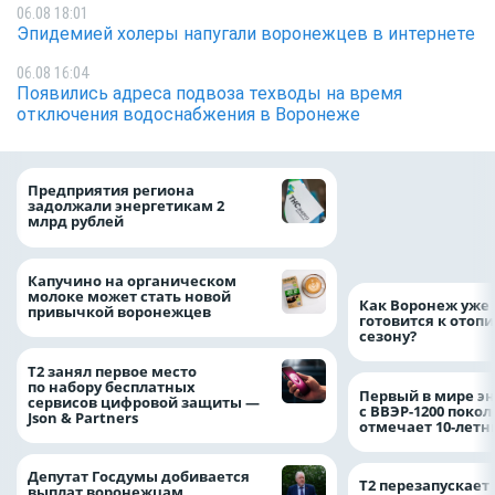
06.08 18:01
Эпидемией холеры напугали воронежцев в интернете
06.08 16:04
Появились адреса подвоза техводы на время
отключения водоснабжения в Воронеже
Медицинскую по
Предприятия региона
и поддержку стр
задолжали энергетикам 2
компании можно 
млрд рублей
независимо от ре
выдачи полиса
Капучино на органическом
молоке может стать новой
Как Воронеж уже 
привычкой воронежцев
готовится к отоп
сезону?
Т2 занял первое место
по набору бесплатных
Первый в мире э
сервисов цифровой защиты —
с ВВЭР-1200 покол
Json & Partners
отмечает 10-лет
Депутат Госдумы добивается
Т2 перезапускает
выплат воронежцам,