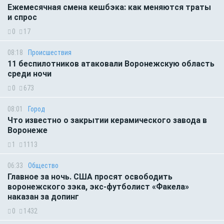
Ежемесячная смена кешбэка: как меняются траты
и спрос
0
17
08:18
Происшествия
11 беспилотников атаковали Воронежскую область
среди ночи
0
673
08:01
Город
Что известно о закрытии керамического завода в
Воронеже
1
1113
06:33
Общество
Главное за ночь. CША просят освободить
воронежского зэка, экс-футболист «Факела»
наказан за допинг
0
1432