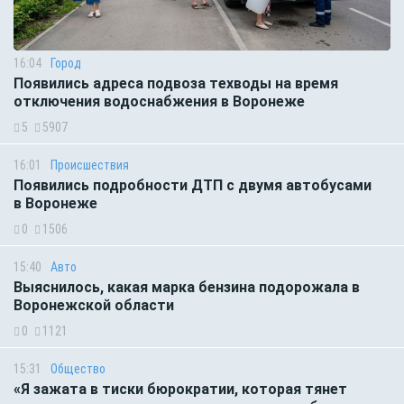
16:04
Город
Появились адреса подвоза техводы на время
отключения водоснабжения в Воронеже
5
5907
16:01
Происшествия
Появились подробности ДТП с двумя автобусами
в Воронеже
0
1506
15:40
Авто
Выяснилось, какая марка бензина подорожала в
Воронежской области
0
1121
15:31
Общество
«Я зажата в тиски бюрократии, которая тянет