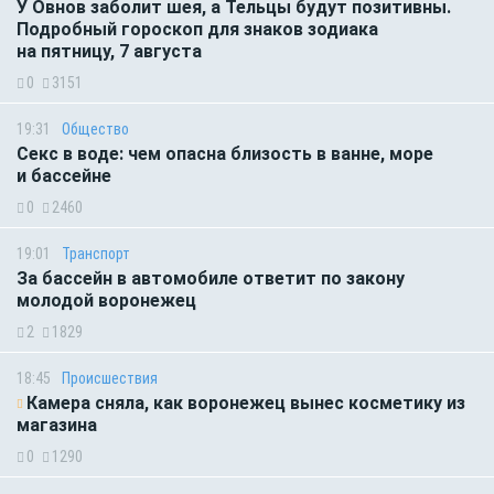
У Овнов заболит шея, а Тельцы будут позитивны.
Подробный гороскоп для знаков зодиака
на пятницу, 7 августа
0
3151
19:31
Общество
Секс в воде: чем опасна близость в ванне, море
и бассейне
0
2460
19:01
Транспорт
За бассейн в автомобиле ответит по закону
молодой воронежец
2
1829
18:45
Происшествия
Камера сняла, как воронежец вынес косметику из
магазина
0
1290