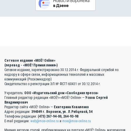
Сетевое издание «МОЁ! Online»
(перевод - «МОЁ! Прямая линия»)
Сетевое издание, зарегистрировано 30.12.2014 г. Федеральной службой по
надзору в сфере связи, информационных технологий и массовых
коммуникаций (Роскомнадзор)
Свидетельство о регистрации ЭЛ № ФС77-60431 от 30.12.2014 г.
Учредитель:
ООО «Издательский дом «Свободная пресса»
Главный редактор редакции «МОЁ!»-«МОЁ! Online» —
Усков Сергей
Владимирович
Редактор сайта «МОЁ! Online» —
Екатерина Коваленко
Адрес редакции:
394049 г. Воронеж, ул. Л.Рябцевой, 54
Телефоны редакции:
(473) 267-94-00, 264-93-98
E-mail редакции:
web@moe-online.ru
и
moe@moe-online.ru
Мнения авторов статей, опубликованных на портале «МОЁ! Online», материалов,