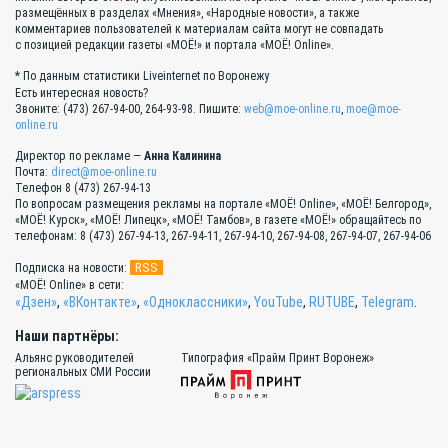
размещённых в разделах «Мнения», «Народные новости», а также
комментариев пользователей к материалам сайта могут не совпадать
с позицией редакции газеты «МОЁ!» и портала «МОЁ! Online».
* По данным статистики Liveinternet по Воронежу
Есть интересная новость?
Звоните: (473) 267-94-00, 264-93-98. Пишите:
web@moe-online.ru
,
moe@moe-
online.ru
Директор по рекламе —
Анна Калинина
Почта:
direct@moe-online.ru
Телефон 8 (473) 267-94-13
По вопросам размещения рекламы на портале «МОЁ! Online», «МОЁ! Белгород»,
«МОЁ! Курск», «МОЁ! Липецк», «МОЁ! Тамбов», в газете «МОЁ!» обращайтесь по
телефонам: 8 (473) 267-94-13, 267-94-11, 267-94-10, 267-94-08, 267-94-07, 267-94-06
RSS
Подписка на новости:
«МОЁ! Online» в сети:
«Дзен»
,
«ВКонтакте»
,
«Одноклассники»
,
YouTube
,
RUTUBE
,
Telegram
.
Наши партнёры:
Альянс руководителей
Типография «Прайм Принт Воронеж»
региональных СМИ России