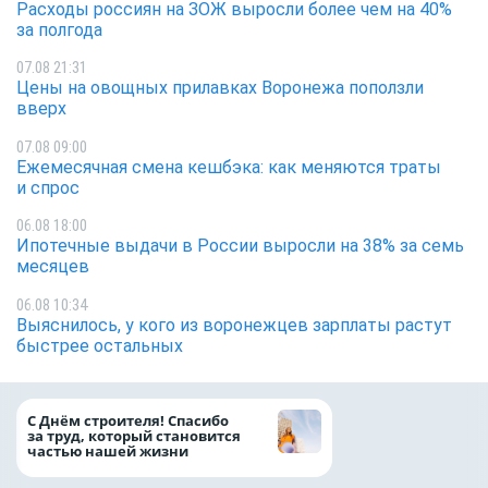
Расходы россиян на ЗОЖ выросли более чем на 40%
за полгода
07.08 21:31
Цены на овощных прилавках Воронежа поползли
вверх
07.08 09:00
Ежемесячная смена кешбэка: как меняются траты
и спрос
06.08 18:00
Ипотечные выдачи в России выросли на 38% за семь
месяцев
06.08 10:34
Выяснилось, у кого из воронежцев зарплаты растут
быстрее остальных
«ТНС энерго Вор
С Днём строителя! Спасибо
определило
за труд, который становится
победителей акц
частью нашей жизни
выгода» по итог