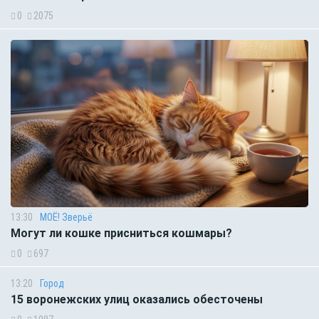
0
2075
13:30
МОЁ! Зверьё
Могут ли кошке присниться кошмары?
0
697
13:20
Город
15 воронежских улиц оказались обесточены