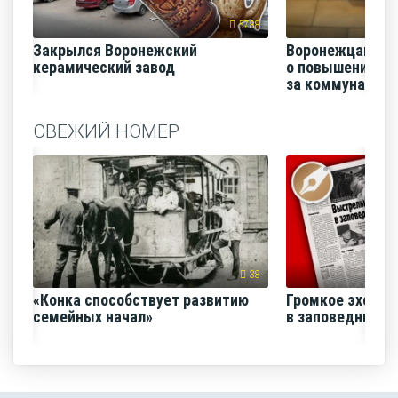
5788
Закрылся Воронежский
Воронежцам на
керамический завод
о повышении п
за коммунальные
СВЕЖИЙ НОМЕР
38
«Конка способствует развитию
Громкое эхо «В
семейных начал»
в заповеднике»