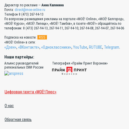
Директор по рекламе —
Анна Калинина
Почта:
direct@moe-online.ru
Телефон 8 (473) 267-94-13
По вопросам размещения рекламы на портале «МОЁ! Online», «МОЁ! Белгород»,
«МОЁ! Курск», «МОЁ! Липецк», «МОЁ! Тамбов», в газете «МОЁ!» обращайтесь по
телефонам: 8 (473) 267-94-13, 267-94-11, 267-94-10, 267-94-08, 267-94-07, 267-94-06
RSS
Подписка на новости:
«МОЁ! Online» в сети:
«Дзен»
,
«ВКонтакте»
,
«Одноклассники»
,
YouTube
,
RUTUBE
,
Telegram
.
Наши партнёры:
Альянс руководителей
Типография «Прайм Принт Воронеж»
региональных СМИ России
Цифровая газета «МОЁ! Плюс»
О нас
Обратная связь