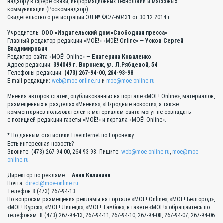
надзору в сфере связи, информационных технологий и массовых
коммуникаций (Роскомнадзор)
Свидетельство о регистрации ЭЛ № ФС77-60431 от 30.12.2014 г.
Учредитель:
ООО «Издательский дом «Свободная пресса»
Главный редактор редакции «МОЁ!»-«МОЁ! Online» —
Усков Сергей
Владимирович
Редактор сайта «МОЁ! Online» —
Екатерина Коваленко
Адрес редакции:
394049 г. Воронеж, ул. Л.Рябцевой, 54
Телефоны редакции:
(473) 267-94-00, 264-93-98
E-mail редакции:
web@moe-online.ru
и
moe@moe-online.ru
Мнения авторов статей, опубликованных на портале «МОЁ! Online», материалов,
размещённых в разделах «Мнения», «Народные новости», а также
комментариев пользователей к материалам сайта могут не совпадать
с позицией редакции газеты «МОЁ!» и портала «МОЁ! Online».
* По данным статистики Liveinternet по Воронежу
Есть интересная новость?
Звоните: (473) 267-94-00, 264-93-98. Пишите:
web@moe-online.ru
,
moe@moe-
online.ru
Директор по рекламе —
Анна Калинина
Почта:
direct@moe-online.ru
Телефон 8 (473) 267-94-13
По вопросам размещения рекламы на портале «МОЁ! Online», «МОЁ! Белгород»,
«МОЁ! Курск», «МОЁ! Липецк», «МОЁ! Тамбов», в газете «МОЁ!» обращайтесь по
телефонам: 8 (473) 267-94-13, 267-94-11, 267-94-10, 267-94-08, 267-94-07, 267-94-06