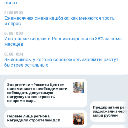
вверх
07.08 09:00
Ежемесячная смена кешбэка: как меняются траты
и спрос
06.08 18:00
Ипотечные выдачи в России выросли на 38% за семь
месяцев
06.08 10:34
Выяснилось, у кого из воронежцев зарплаты растут
быстрее остальных
Как воронежцам 
Энергетики «Россети Центр»
оформить ДТП и н
напоминают о необходимости
пробку?
соблюдать допустимую
нагрузку на электросеть
во время жары
Предприятия рег
задолжали энерг
млрд рублей
Первые лица региона
наградили строителей ДСК