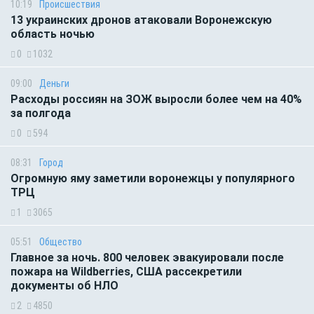
10:19
Происшествия
13 украинских дронов атаковали Воронежскую
область ночью
0
1032
09:00
Деньги
Расходы россиян на ЗОЖ выросли более чем на 40%
за полгода
0
594
08:31
Город
Огромную яму заметили воронежцы у популярного
ТРЦ
1
3065
05:51
Общество
Главное за ночь. 800 человек эвакуировали после
пожара на Wildberries, США рассекретили
документы об НЛО
2
4850