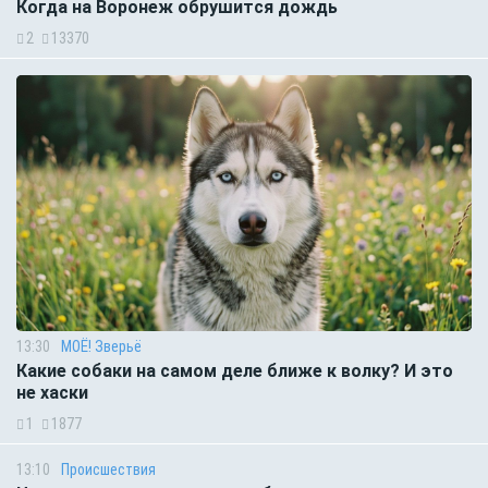
Когда на Воронеж обрушится дождь
2
13370
13:30
МОЁ! Зверьё
Какие собаки на самом деле ближе к волку? И это
не хаски
1
1877
13:10
Происшествия