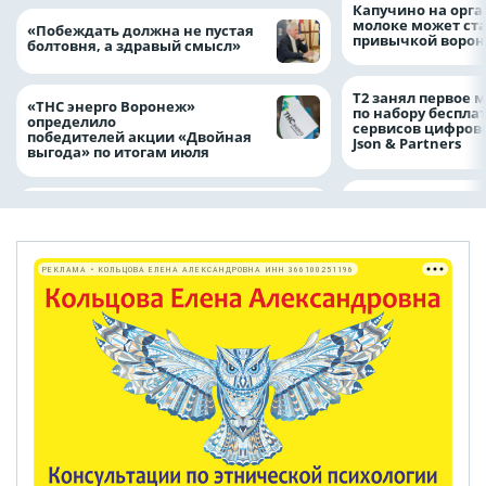
Капучино на орг
молоке может ста
«Побеждать должна не пустая
привычкой воро
болтовня, а здравый смысл»
Т2 занял первое 
«ТНС энерго Воронеж»
по набору беспла
определило
сервисов цифров
победителей акции «Двойная
Json & Partners
выгода» по итогам июля
РЕКЛАМА • КОЛЬЦОВА ЕЛЕНА АЛЕКСАНДРОВНА ИНН 366100251196