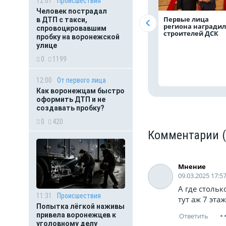
12:01
Происшествия
Человек пострадал
Первые лица
в ДТП с такси,
региона награди
спровоцировавшим
строителей ДСК
пробку на воронежской
улице
0
1199
12:00
От первого лица
Как воронежцам быстро
оформить ДТП и не
создавать пробку?
0
420
Комментарии
Мнение
09.03.2025 17:5
А где столь
11:31
Происшествия
тут аж 7 эта
Попытка лёгкой наживы
привела воронежцев к
уголовному делу