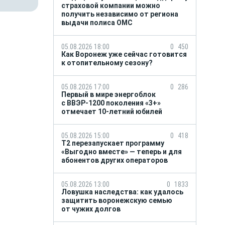
страховой компании можно
получить независимо от региона
выдачи полиса ОМС
05.08.2026 18:00
0
450
Как Воронеж уже сейчас готовится
к отопительному сезону?
05.08.2026 17:00
0
286
Первый в мире энергоблок
с ВВЭР-1200 поколения «3+»
отмечает 10-летний юбилей
05.08.2026 15:00
0
418
Т2 перезапускает программу
«Выгодно вместе» — теперь и для
абонентов других операторов
05.08.2026 13:00
0
1833
Ловушка наследства: как удалось
защитить воронежскую семью
от чужих долгов