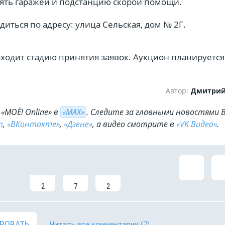
 пять гаражей и подстанцию скорой помощи.
диться по адресу: улица Сельская, дом № 2Г.
ходит стадию принятия заявок. Аукцион планируется
Автор:
Дмитрий
«МОЁ! Online» в
«МАХ»
. Cледите за главными новостями 
m
,
«ВКонтакте»
,
«Дзене»
, а видео смотрите в
«VK Видео»
.
2
7
2
РОВАТЬ
Читать все комментарии
(7)