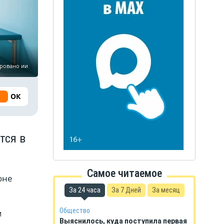
ировано ии
ОК
тся в
Самое читаемое
оне
За 24 часа
За 7 Дней
За месяц
Общество
м
Выяснилось, куда поступила первая