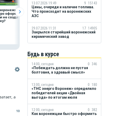
13.07.2026 19:49
9
15143
Цены, очереди и наличие топлива.
 воронежцам
Предприятия
Капучино
Что происходит на воронежских
тро оформить
региона задолжали
на органическом
АЗС
и не создавать
энергетикам 2 млрд
молоке может ст
ку?
рублей
новой привычко
воронежцев
29.07.2026 11:31
17
14905
Закрылся старейший воронежский
керамический завод
Будь в курсе
14:00, сегодня
0
346
«Побеждать должна не пустая
болтовня, а здравый смысл»
13:00, сегодня
0
180
«ТНС энерго Воронеж» определило
победителей акции «Двойная
атает, а
выгода» по итогам июля
12:00, сегодня
0
382
10
Как воронежцам быстро оформить