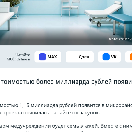
Фото: сгенер
Читайте
MAX
Дзен
VK
МОЁ! Online в
тоимостью более миллиарда рублей появи
мостью 1,15 миллиарда рублей появится в микрорай
 проекта появилась на сайте госзакупок.
овом медучреждении будет семь этажей. Вместе с ни