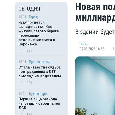
Новая по
СЕГОДНЯ
миллиард
15:31
Город
«Еду придётся
выкидывать». Как
В здании буде
жители левого берега
переживают
отключение света в
Город
Воронеже
09.03.2025 16:52
7
0
113
15:01
Происшествия
Стала известна судьба
пострадавших в ДТП
с молодым водителем
0
339
15:00
Будь в курсе
Первые лица региона
наградили строителей
ДСК
0
180