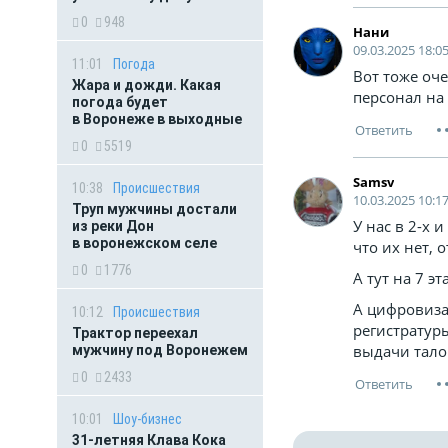
0
948
Нани
09.03.2025 18:0
11:01
Погода
Вот тоже оч
Жара и дожди. Какая
персонал на
погода будет
в Воронеже в выходные
0
5519
Samsv
10:38
Происшествия
10.03.2025 10:17
Труп мужчины достали
У нас в 2-х
из реки Дон
в воронежском селе
что их нет, 
0
1776
А тут на 7 э
А цифровиза
10:12
Происшествия
регистратур
Трактор переехал
выдачи тало
мужчину под Воронежем
0
2433
10:01
Шоу-бизнес
31-летняя Клава Кока