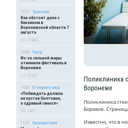
14:31
Транспорт
Как обстоят дела с
бензином в
Воронежской области 7
августа
0
1063
14:08
Город
Из-за сильной жары
отменили фестиваль в
Воронеже
1
1337
Поликлиника с
Воронеже
14:00
От первого лица
«Побеждать должна
не пустая болтовня,
Поликлиника стои
а здравый смысл»
Боровое. Страница
0
471
Известно, что в н
13:31
Происшествия