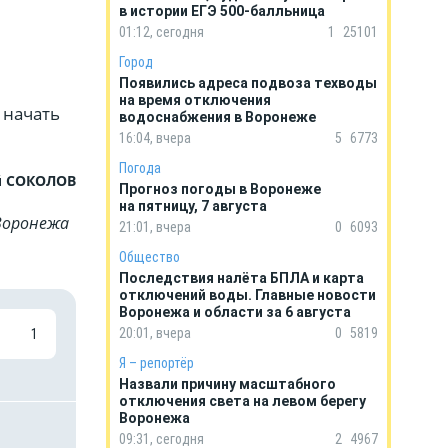
в истории ЕГЭ 500-балльница
01:12, сегодня
1
25101
Город
Появились адреса подвоза техводы
на время отключения
 начать
водоснабжения в Воронеже
16:04, вчера
5
6773
Погода
 СОКОЛОВ
Прогноз погоды в Воронеже
на пятницу, 7 августа
Воронежа
21:01, вчера
0
6093
Общество
Последствия налёта БПЛА и карта
отключений воды. Главные новости
Воронежа и области за 6 августа
20:01, вчера
0
5819
1
Я – репортёр
Назвали причину масштабного
отключения света на левом берегу
Воронежа
09:31, сегодня
2
4967