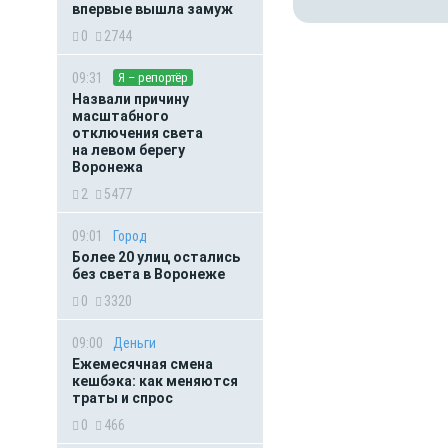
впервые вышла замуж
0
2744
09:31
Я – репортёр
Назвали причину
масштабного
отключения света
на левом берегу
Воронежа
2
5477
09:01
Город
Более 20 улиц остались
без света в Воронеже
0
3320
09:00
Деньги
Ежемесячная смена
кешбэка: как меняются
траты и спрос
0
466