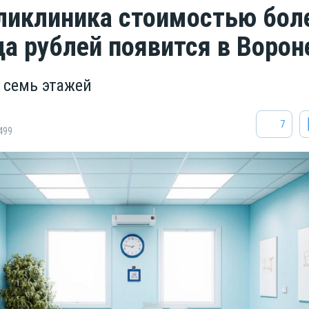
ликлиника стоимостью бол
а рублей появится в Воро
т семь этажей
7
499