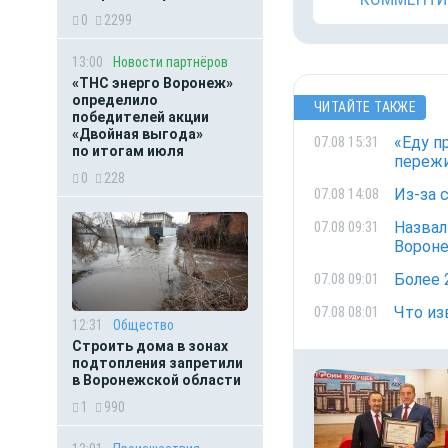
0
2299
13:00
Новости партнёров
«ТНС энерго Воронеж»
определило
ЧИТАЙТЕ ТАКЖЕ
победителей акции
«Двойная выгода»
«Еду п
07.08 15:31
по итогам июля
переж
0
228
Из-за 
07.08 14:08
Назвал
07.08 09:31
Ворон
Более 
07.08 09:01
Что из
07.08 08:01
12:31
Общество
Строить дома в зонах
подтопления запретили
в Воронежской области
1
990