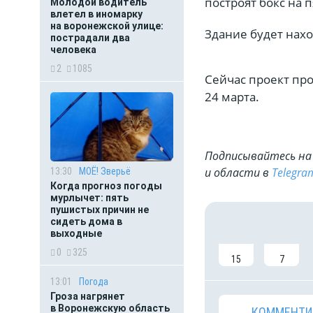
построят бокс на
Молодой водитель
влетел в иномарку
на воронежской улице:
Здание будет нахо
пострадали два
человека
2
1085
Сейчас проект про
24 марта.
Подписывайтесь на 
и области в
Telegra
13:30
МОЁ! Зверьё
Когда прогноз погоды
мурлычет: пять
пушистых причин не
сидеть дома в
выходные
0
325
15
7
13:01
Погода
Гроза нагрянет
в Воронежскую область
КОММЕНТИ