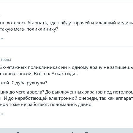
5
ень хотелось бы знать, где найдут врачей и младший меди
 такую мега- поликлинику?
 (ред.)
 и 3-х-этажных поликлиниках ни к одному врачу не запишешь
от слова совсем. Все в плАтках сидят.
тажей. С дуба рухнули?
ция до чего довела? До выключенных экранов под потолком
ы. И до неработающей электронной очереди, так как аппара
нов тоже не работают, поломались давно.