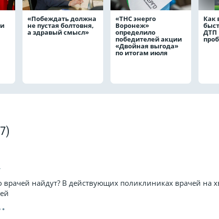
«Побеждать должна
«ТНС энерго
Как
ли
не пустая болтовня,
Воронеж»
быс
а здравый смысл»
определило
ДТП 
победителей акции
проб
«Двойная выгода»
по итогам июля
(7)
7
ко врачей найдут? В действующих поликлиниках врачей на хв
жей