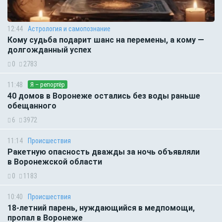
12:44
Астрология и самопознание
Кому судьба подарит шанс на перемены, а кому —
долгожданный успех
0
2783
11:48
Я – репортёр
40 домов в Воронеже остались без воды раньше
обещанного
6
3972
11:14
Происшествия
Ракетную опасность дважды за ночь объявляли
в Воронежской области
0
1183
10:40
Происшествия
18-летний парень, нуждающийся в медпомощи,
пропал в Воронеже