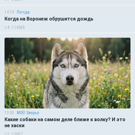
14:14
Погода
Когда на Воронеж обрушится дождь
4
14369
13:30
МОЁ! Зверьё
Какие собаки на самом деле ближе к волку? И это
не хаски
1
2067