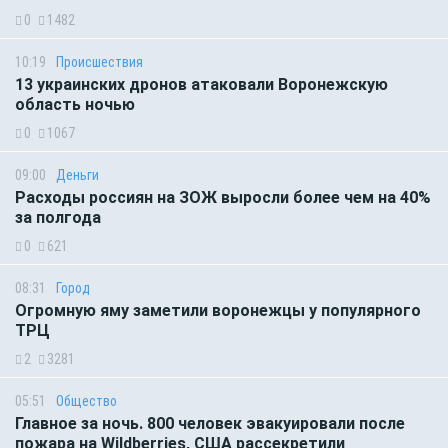
0
1482
10:19
Происшествия
13 украинских дронов атаковали Воронежскую
область ночью
0
1067
09:00
Деньги
Расходы россиян на ЗОЖ выросли более чем на 40%
за полгода
0
621
08:31
Город
Огромную яму заметили воронежцы у популярного
ТРЦ
2
3281
05:51
Общество
Главное за ночь. 800 человек эвакуировали после
пожара на Wildberries, США рассекретили