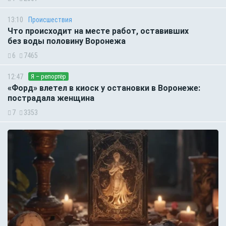
13:10
Происшествия
Что происходит на месте работ, оставивших
без воды половину Воронежа
6
7465
12:47
Я – репортёр
«Форд» влетел в киоск у остановки в Воронеже:
пострадала женщина
7
3353