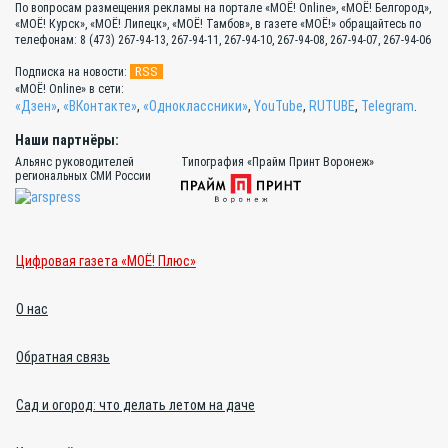
По вопросам размещения рекламы на портале «МОЁ! Online», «МОЁ! Белгород»,
«МОЁ! Курск», «МОЁ! Липецк», «МОЁ! Тамбов», в газете «МОЁ!» обращайтесь по
телефонам: 8 (473) 267-94-13, 267-94-11, 267-94-10, 267-94-08, 267-94-07, 267-94-06
RSS
Подписка на новости:
«МОЁ! Online» в сети:
«Дзен»
,
«ВКонтакте»
,
«Одноклассники»
,
YouTube
,
RUTUBE
,
Telegram
.
Наши партнёры:
Альянс руководителей
Типография «Прайм Принт Воронеж»
региональных СМИ России
Цифровая газета «МОЁ! Плюс»
О нас
Обратная связь
Сад и огород: что делать летом на даче