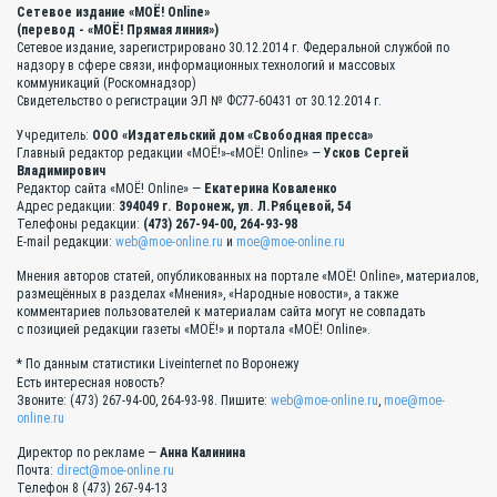
Сетевое издание «МОЁ! Online»
(перевод - «МОЁ! Прямая линия»)
Сетевое издание, зарегистрировано 30.12.2014 г. Федеральной службой по
надзору в сфере связи, информационных технологий и массовых
коммуникаций (Роскомнадзор)
Свидетельство о регистрации ЭЛ № ФС77-60431 от 30.12.2014 г.
Учредитель:
ООО «Издательский дом «Свободная пресса»
Главный редактор редакции «МОЁ!»-«МОЁ! Online» —
Усков Сергей
Владимирович
Редактор сайта «МОЁ! Online» —
Екатерина Коваленко
Адрес редакции:
394049 г. Воронеж, ул. Л.Рябцевой, 54
Телефоны редакции:
(473) 267-94-00, 264-93-98
E-mail редакции:
web@moe-online.ru
и
moe@moe-online.ru
Мнения авторов статей, опубликованных на портале «МОЁ! Online», материалов,
размещённых в разделах «Мнения», «Народные новости», а также
комментариев пользователей к материалам сайта могут не совпадать
с позицией редакции газеты «МОЁ!» и портала «МОЁ! Online».
* По данным статистики Liveinternet по Воронежу
Есть интересная новость?
Звоните: (473) 267-94-00, 264-93-98. Пишите:
web@moe-online.ru
,
moe@moe-
online.ru
Директор по рекламе —
Анна Калинина
Почта:
direct@moe-online.ru
Телефон 8 (473) 267-94-13