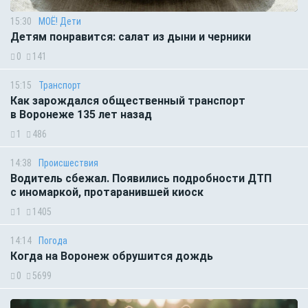
15:30
МОЁ! Дети
Детям понравится: салат из дыни и черники
0
141
15:15
Транспорт
Как зарождался общественный транспорт
в Воронеже 135 лет назад
1
486
14:38
Происшествия
Водитель сбежал. Появились подробности ДТП
с иномаркой, протаранившей киоск
1
1405
14:14
Погода
Когда на Воронеж обрушится дождь
0
5699