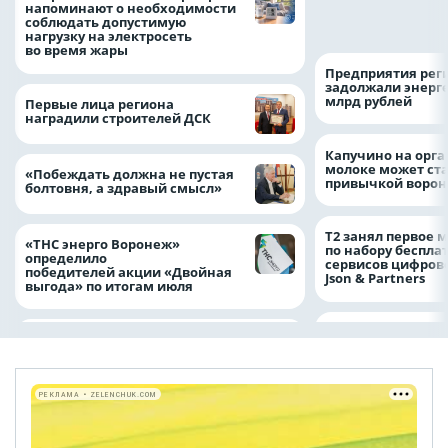
оформить ДТП и н
напоминают о необходимости
пробку?
соблюдать допустимую
нагрузку на электросеть
во время жары
Предприятия рег
задолжали энерг
млрд рублей
Первые лица региона
наградили строителей ДСК
Капучино на орг
молоке может ста
«Побеждать должна не пустая
привычкой воро
болтовня, а здравый смысл»
Т2 занял первое 
«ТНС энерго Воронеж»
по набору беспла
определило
сервисов цифров
победителей акции «Двойная
Json & Partners
выгода» по итогам июля
РЕКЛАМА • ZELENCHUK.COM