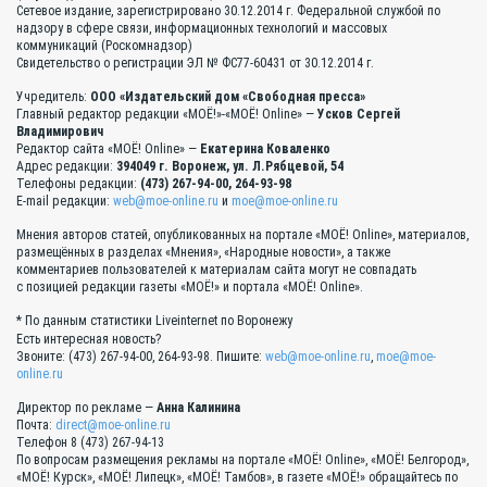
Сетевое издание, зарегистрировано 30.12.2014 г. Федеральной службой по
надзору в сфере связи, информационных технологий и массовых
коммуникаций (Роскомнадзор)
Свидетельство о регистрации ЭЛ № ФС77-60431 от 30.12.2014 г.
Учредитель:
ООО «Издательский дом «Свободная пресса»
Главный редактор редакции «МОЁ!»-«МОЁ! Online» —
Усков Сергей
Владимирович
Редактор сайта «МОЁ! Online» —
Екатерина Коваленко
Адрес редакции:
394049 г. Воронеж, ул. Л.Рябцевой, 54
Телефоны редакции:
(473) 267-94-00, 264-93-98
E-mail редакции:
web@moe-online.ru
и
moe@moe-online.ru
Мнения авторов статей, опубликованных на портале «МОЁ! Online», материалов,
размещённых в разделах «Мнения», «Народные новости», а также
комментариев пользователей к материалам сайта могут не совпадать
с позицией редакции газеты «МОЁ!» и портала «МОЁ! Online».
* По данным статистики Liveinternet по Воронежу
Есть интересная новость?
Звоните: (473) 267-94-00, 264-93-98. Пишите:
web@moe-online.ru
,
moe@moe-
online.ru
Директор по рекламе —
Анна Калинина
Почта:
direct@moe-online.ru
Телефон 8 (473) 267-94-13
По вопросам размещения рекламы на портале «МОЁ! Online», «МОЁ! Белгород»,
«МОЁ! Курск», «МОЁ! Липецк», «МОЁ! Тамбов», в газете «МОЁ!» обращайтесь по