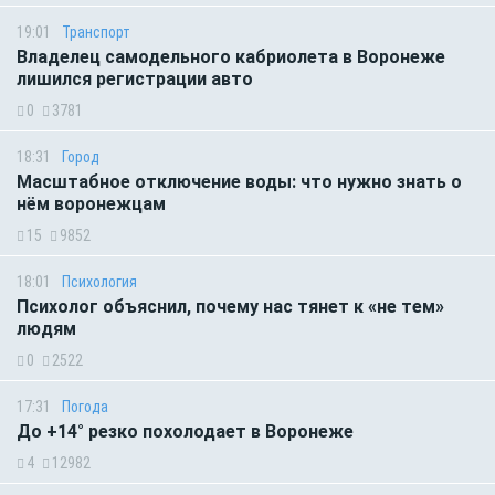
19:01
Транспорт
Владелец самодельного кабриолета в Воронеже
лишился регистрации авто
0
3781
18:31
Город
Масштабное отключение воды: что нужно знать о
нём воронежцам
15
9852
18:01
Психология
Психолог объяснил, почему нас тянет к «не тем»
людям
0
2522
17:31
Погода
До +14° резко похолодает в Воронеже
4
12982