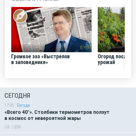
115
Громкое эхо «Выстрелов
Огород после ли
в заповеднике»
урожай
СЕГОДНЯ
17:05
Погода
«Всего 40°». Столбики термометров ползут
в космос от невероятной жары
0
250