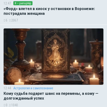
12:47
Я – репортёр
«Форд» влетел в киоск у остановки в Воронеже:
пострадала женщина
6
2067
12:44
Астрология и самопознание
Кому судьба подарит шанс на перемены, а кому —
долгожданный успех
0
1040