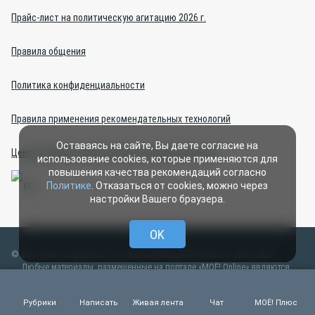
Прайс-лист на политическую агитацию 2026 г.
Правила общения
Политика конфиденциальности
Правила применения рекомендательных технологий
Оставаясь на сайте, Вы даете согласие на
Центр интернет-проектов (изготовление сайтов)
использование cookies, которые применяются для
повышения качества рекомендаций согласно
Политике
. Отказаться от cookies, можно через
настройки Вашего браузера.
OK
Все права защищены. ООО ИД «СВОБОДНАЯ ПРЕССА» 2007–2024.
Любые материалы, размещенные на портале «МОЁ! Online» являются
объектами авторского права. Цитирование материалов сайта
сетевого издания «МОЁ! Online» допускается с указанием активной
Рубрики
Написать
Живая лента
Чат
МОЁ! Плюс
ссылки на источник и фамилии автора. Иное использование