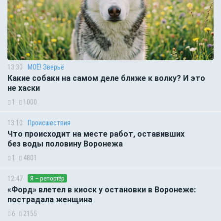
13:30
МОЁ! Зверьё
Какие собаки на самом деле ближе к волку? И это
не хаски
1
1000
13:10
Происшествия
Что происходит на месте работ, оставивших
без воды половину Воронежа
1
4801
12:47
Я – репортёр
«Форд» влетел в киоск у остановки в Воронеже:
пострадала женщина
6
2155