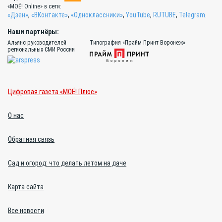
«МОЁ! Online» в сети:
«Дзен»
,
«ВКонтакте»
,
«Одноклассники»
,
YouTube
,
RUTUBE
,
Telegram
.
Наши партнёры:
Альянс руководителей
Типография «Прайм Принт Воронеж»
региональных СМИ России
Цифровая газета «МОЁ! Плюс»
О нас
Обратная связь
Сад и огород: что делать летом на даче
Карта сайта
Все новости