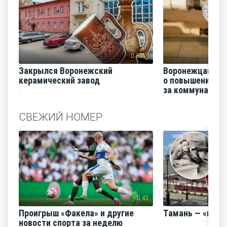
5567
Закрылся Воронежский
Воронежцам на
керамический завод
о повышении п
за коммунальные
СВЕЖИЙ НОМЕР
43
Проигрыш «Факела» и другие
Тамань — «горо
новости спорта за неделю