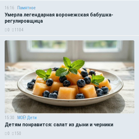
16:16
Памятное
Умерла легендарная воронежская бабушка-
регулировщица
0
1104
15:30
МОЁ! Дети
Детям понравится: салат из дыни и черники
0
150