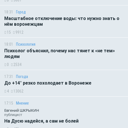
0
3807
18:31
Город
Масштабное отключение воды: что нужно знать о
нём воронежцам
15
9912
18:01
Психология
Психолог объяснил, почему нас тянет к «не тем»
людям
0
2534
17:31
Погода
До +14° резко похолодает в Воронеже
4
13062
17:15
Мнение
Евгений ШКРЫКИН
публицист
На Дусю надейся, а сам не болей