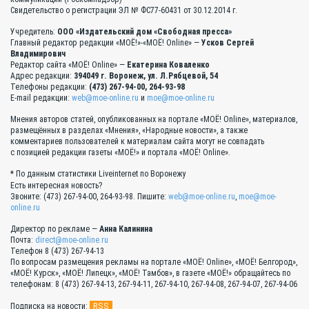
Свидетельство о регистрации ЭЛ № ФС77-60431 от 30.12.2014 г.
Учредитель:
ООО «Издательский дом «Свободная пресса»
Главный редактор редакции «МОЁ!»-«МОЁ! Online» —
Усков Сергей
Владимирович
Редактор сайта «МОЁ! Online» —
Екатерина Коваленко
Адрес редакции:
394049 г. Воронеж, ул. Л.Рябцевой, 54
Телефоны редакции:
(473) 267-94-00, 264-93-98
E-mail редакции:
web@moe-online.ru
и
moe@moe-online.ru
Мнения авторов статей, опубликованных на портале «МОЁ! Online», материалов,
размещённых в разделах «Мнения», «Народные новости», а также
комментариев пользователей к материалам сайта могут не совпадать
с позицией редакции газеты «МОЁ!» и портала «МОЁ! Online».
* По данным статистики Liveinternet по Воронежу
Есть интересная новость?
Звоните: (473) 267-94-00, 264-93-98. Пишите:
web@moe-online.ru
,
moe@moe-
online.ru
Директор по рекламе —
Анна Калинина
Почта:
direct@moe-online.ru
Телефон 8 (473) 267-94-13
По вопросам размещения рекламы на портале «МОЁ! Online», «МОЁ! Белгород»,
«МОЁ! Курск», «МОЁ! Липецк», «МОЁ! Тамбов», в газете «МОЁ!» обращайтесь по
телефонам: 8 (473) 267-94-13, 267-94-11, 267-94-10, 267-94-08, 267-94-07, 267-94-06
RSS
Подписка на новости: