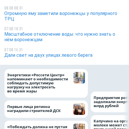
08.08 08:31
Огромную яму заметили воронежцы у популярного
ТРЦ
07.08 18:31
Масштабное отключение воды: что нужно знать о
нём воронежцам
07.08 16:31
Дали свет на двух улицах левого берега
Как воронежцам 
Энергетики «Россети Центр»
оформить ДТП и н
напоминают о необходимости
пробку?
соблюдать допустимую
нагрузку на электросеть
во время жары
Предприятия рег
задолжали энерг
млрд рублей
Первые лица региона
наградили строителей ДСК
Капучино на орг
молоке может ста
«Побеждать должна не пустая