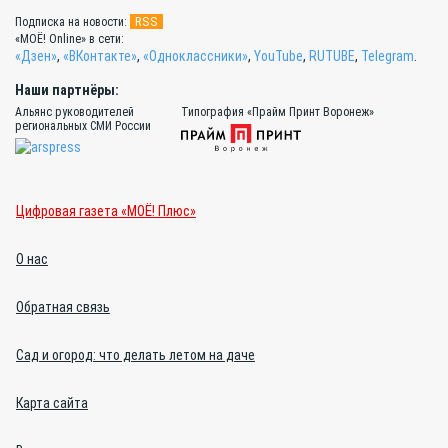
RSS
Подписка на новости:
«МОЁ! Online» в сети:
«Дзен»
,
«ВКонтакте»
,
«Одноклассники»
,
YouTube
,
RUTUBE
,
Telegram
.
Наши партнёры:
Альянс руководителей
Типография «Прайм Принт Воронеж»
региональных СМИ России
Цифровая газета «МОЁ! Плюс»
О нас
Обратная связь
Сад и огород: что делать летом на даче
Карта сайта