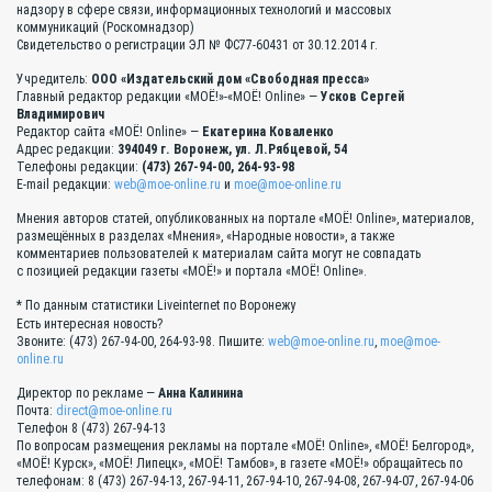
надзору в сфере связи, информационных технологий и массовых
коммуникаций (Роскомнадзор)
Свидетельство о регистрации ЭЛ № ФС77-60431 от 30.12.2014 г.
Учредитель:
ООО «Издательский дом «Свободная пресса»
Главный редактор редакции «МОЁ!»-«МОЁ! Online» —
Усков Сергей
Владимирович
Редактор сайта «МОЁ! Online» —
Екатерина Коваленко
Адрес редакции:
394049 г. Воронеж, ул. Л.Рябцевой, 54
Телефоны редакции:
(473) 267-94-00, 264-93-98
E-mail редакции:
web@moe-online.ru
и
moe@moe-online.ru
Мнения авторов статей, опубликованных на портале «МОЁ! Online», материалов,
размещённых в разделах «Мнения», «Народные новости», а также
комментариев пользователей к материалам сайта могут не совпадать
с позицией редакции газеты «МОЁ!» и портала «МОЁ! Online».
* По данным статистики Liveinternet по Воронежу
Есть интересная новость?
Звоните: (473) 267-94-00, 264-93-98. Пишите:
web@moe-online.ru
,
moe@moe-
online.ru
Директор по рекламе —
Анна Калинина
Почта:
direct@moe-online.ru
Телефон 8 (473) 267-94-13
По вопросам размещения рекламы на портале «МОЁ! Online», «МОЁ! Белгород»,
«МОЁ! Курск», «МОЁ! Липецк», «МОЁ! Тамбов», в газете «МОЁ!» обращайтесь по
телефонам: 8 (473) 267-94-13, 267-94-11, 267-94-10, 267-94-08, 267-94-07, 267-94-06