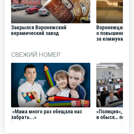
3738
Закрылся Воронежский
Воронежцам на
керамический завод
о повышении п
за коммунальные
СВЕЖИЙ НОМЕР
33
«Мама много раз обещала нас
«Полиция», «Ро
забрать...»
и обыск… по ви