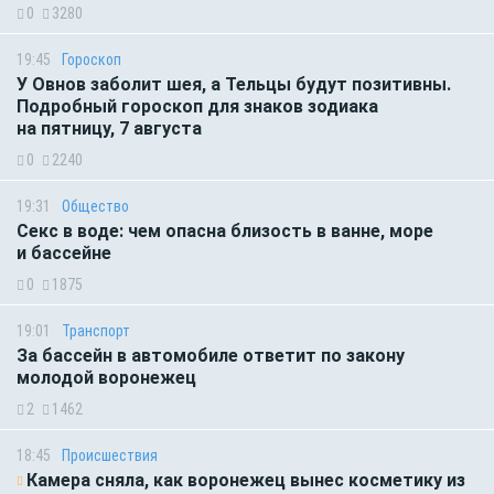
0
3280
19:45
Гороскоп
У Овнов заболит шея, а Тельцы будут позитивны.
Подробный гороскоп для знаков зодиака
на пятницу, 7 августа
0
2240
19:31
Общество
Секс в воде: чем опасна близость в ванне, море
и бассейне
0
1875
19:01
Транспорт
За бассейн в автомобиле ответит по закону
молодой воронежец
2
1462
18:45
Происшествия
Камера сняла, как воронежец вынес косметику из