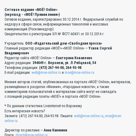
Сетевое издание «МОЁ! Online»
(перевод - «МОЁ! Прямая линия»)
Сетевое издание, зарегистрировано 30.12.2014 г. Федеральной службой по
надзору в сфере связи, информационных технологий и массовых
коммуникаций (Роскомнадзор)
Свидетельство о регистрации ЭЛ № ФС77-60431 от 30.12.2014 г.
Учредитель:
ООО «Издательский дом «Свободная пресса»
Главный редактор редакции «МОЁ!»-«МОЁ! Online» —
Усков Сергей
Владимирович
Редактор сайта «МОЁ! Online» —
Екатерина Коваленко
Адрес редакции:
394049 г. Воронеж, ул. Л.Рябцевой, 54
Телефоны редакции:
(473) 267-94-00, 264-93-98
E-mail редакции:
web@moe-online.ru
и
moe@moe-online.ru
Мнения авторов статей, опубликованных на портале «МОЁ! Online», материалов,
размещённых в разделах «Мнения», «Народные новости», а также
комментариев пользователей к материалам сайта могут не совпадать
с позицией редакции газеты «МОЁ!» и портала «МОЁ! Online».
* По данным статистики Liveinternet по Воронежу
Есть интересная новость?
Звоните: (473) 267-94-00, 264-93-98. Пишите:
web@moe-online.ru
,
moe@moe-
online.ru
Директор по рекламе —
Анна Калинина
Почта:
direct@moe-online.ru