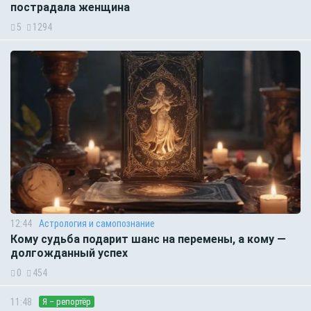
пострадала женщина
5
1294
12:44
Астрология и самопознание
Кому судьба подарит шанс на перемены, а кому —
долгожданный успех
0
454
11:48
Я – репортёр