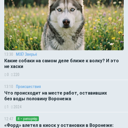
13:30
МОЁ! Зверьё
Какие собаки на самом деле ближе к волку? И это
не хаски
0
220
13:10
Происшествия
Что происходит на месте работ, оставивших
без воды половину Воронежа
1
2024
12:47
Я – репортёр
«Форд» влетел в киоск у остановки в Воронеже: