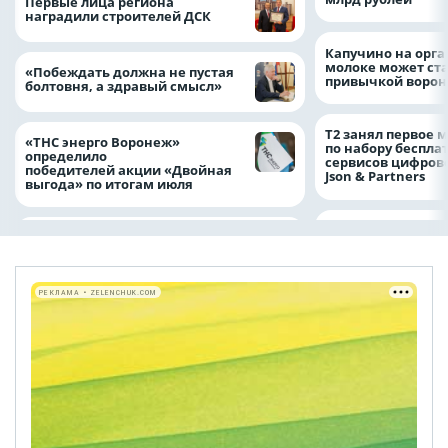
Первые лица региона
наградили строителей ДСК
Капучино на орг
молоке может ста
«Побеждать должна не пустая
привычкой воро
болтовня, а здравый смысл»
Т2 занял первое 
«ТНС энерго Воронеж»
по набору беспла
определило
сервисов цифров
победителей акции «Двойная
Json & Partners
выгода» по итогам июля
РЕКЛАМА • ZELENCHUK.COM