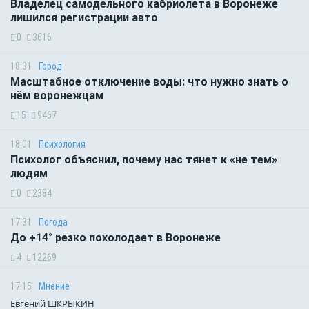
Владелец самодельного кабриолета в Воронеже
лишился регистрации авто
0
3616
18:31
Город
Масштабное отключение воды: что нужно знать о
нём воронежцам
15
9467
18:01
Психология
Психолог объяснил, почему нас тянет к «не тем»
людям
0
2384
17:31
Погода
До +14° резко похолодает в Воронеже
4
12269
17:15
Мнение
Евгений ШКРЫКИН