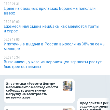
07.08 21:31
Цены на овощных прилавках Воронежа поползли
вверх
07.08 09:00
Ежемесячная смена кешбэка: как меняются траты
и спрос
06.08 18:00
Ипотечные выдачи в России выросли на 38% за семь
месяцев
06.08 10:34
Выяснилось, у кого из воронежцев зарплаты растут
быстрее остальных
Как воронежцам 
Энергетики «Россети Центр»
оформить ДТП и н
напоминают о необходимости
пробку?
соблюдать допустимую
нагрузку на электросеть
во время жары
Предприятия рег
задолжали энерг
млрд рублей