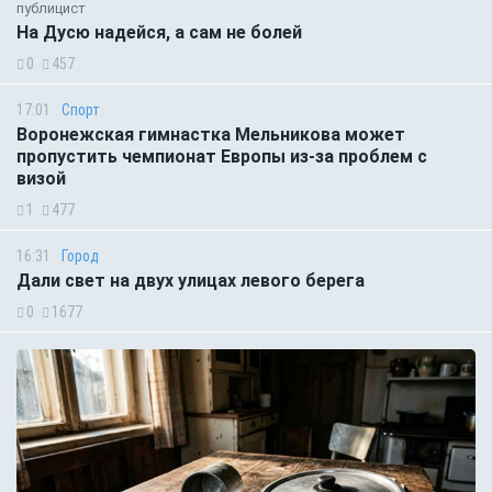
публицист
На Дусю надейся, а сам не болей
0
457
17:01
Спорт
Воронежская гимнастка Мельникова может
пропустить чемпионат Европы из-за проблем с
визой
1
477
16:31
Город
Дали свет на двух улицах левого берега
0
1677