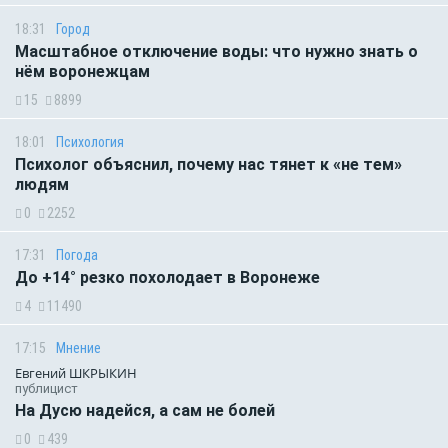
18:31
Город
Масштабное отключение воды: что нужно знать о
нём воронежцам
15
8899
18:01
Психология
Психолог объяснил, почему нас тянет к «не тем»
людям
0
2252
17:31
Погода
До +14° резко похолодает в Воронеже
4
11490
17:15
Мнение
Евгений ШКРЫКИН
публицист
На Дусю надейся, а сам не болей
0
439