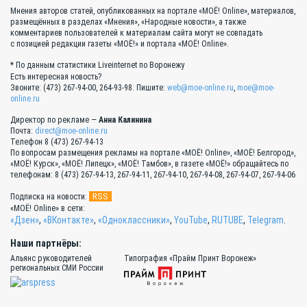
Мнения авторов статей, опубликованных на портале «МОЁ! Online», материалов,
размещённых в разделах «Мнения», «Народные новости», а также
комментариев пользователей к материалам сайта могут не совпадать
с позицией редакции газеты «МОЁ!» и портала «МОЁ! Online».
* По данным статистики Liveinternet по Воронежу
Есть интересная новость?
Звоните: (473) 267-94-00, 264-93-98. Пишите:
web@moe-online.ru
,
moe@moe-
online.ru
Директор по рекламе —
Анна Калинина
Почта:
direct@moe-online.ru
Телефон 8 (473) 267-94-13
По вопросам размещения рекламы на портале «МОЁ! Online», «МОЁ! Белгород»,
«МОЁ! Курск», «МОЁ! Липецк», «МОЁ! Тамбов», в газете «МОЁ!» обращайтесь по
телефонам: 8 (473) 267-94-13, 267-94-11, 267-94-10, 267-94-08, 267-94-07, 267-94-06
RSS
Подписка на новости:
«МОЁ! Online» в сети:
«Дзен»
,
«ВКонтакте»
,
«Одноклассники»
,
YouTube
,
RUTUBE
,
Telegram
.
Наши партнёры:
Альянс руководителей
Типография «Прайм Принт Воронеж»
региональных СМИ России