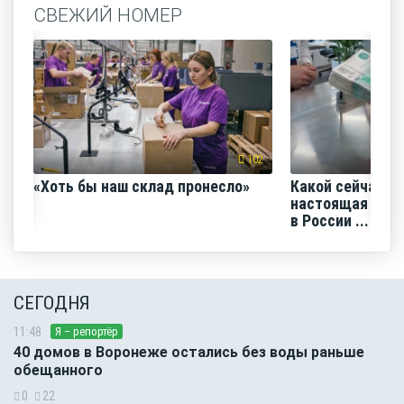
СВЕЖИЙ НОМЕР
102
«Хоть бы наш склад пронесло»
Какой сейчас м
настоящая сред
в России ...
СЕГОДНЯ
11:48
Я – репортёр
40 домов в Воронеже остались без воды раньше
обещанного
0
22