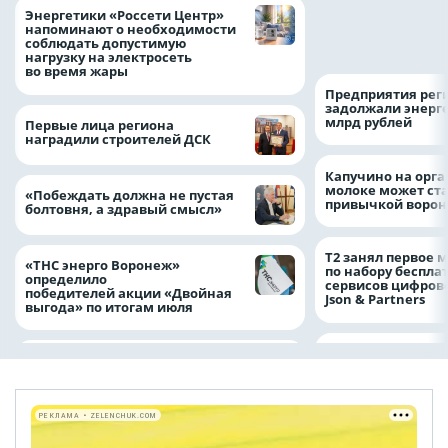
Как воронежцам 
Энергетики «Россети Центр»
оформить ДТП и н
напоминают о необходимости
пробку?
соблюдать допустимую
нагрузку на электросеть
во время жары
Предприятия рег
задолжали энерг
млрд рублей
Первые лица региона
наградили строителей ДСК
Капучино на орг
молоке может ста
«Побеждать должна не пустая
привычкой воро
болтовня, а здравый смысл»
Т2 занял первое 
«ТНС энерго Воронеж»
по набору беспла
определило
сервисов цифров
победителей акции «Двойная
Json & Partners
выгода» по итогам июля
РЕКЛАМА • ZELENCHUK.COM