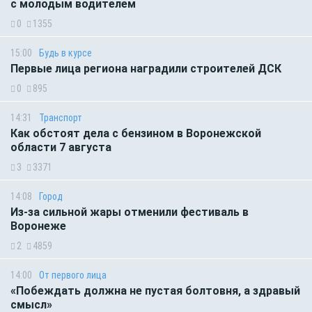
с молодым водителем
0
1355
15:00
Будь в курсе
Первые лица региона наградили строителей ДСК
0
895
14:31
Транспорт
Как обстоят дела с бензином в Воронежской
области 7 августа
3
3371
14:08
Город
Из-за сильной жары отменили фестиваль в
Воронеже
2
4859
14:00
От первого лица
«Побеждать должна не пустая болтовня, а здравый
смысл»