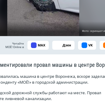
Фото: скриншот и
Читайте
MAX
Дзен
VK
МОЁ! Online в
ментировали провал машины в центре Во
овалилась машина в центре Воронежа, вскоре задела
онденту «МОЁ!» в городской администрации.
дской дорожной службы работают на месте. Провал
те ливневой канализации.