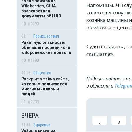
после пожара на
Напомним. ЧП случ
Wildberries, США
рассекретили
колесо легковушки
документы об НЛО
хозяйка машины не
0
3093
возможно в центр
03:11
Происшествия
Ракетную опасность
Судя по кадрам, н
объявили посреди ночи
в Воронежской области
«заплатка».
0
1990
00:16
Общество
Подписывайтесь на 
Раскрыта тайна сайта,
которым пользуются
и области в
Telegra
многие миллионы
людей
1
2733
ВЧЕРА
3
3
23:58
Здоровье
Учёные впервые