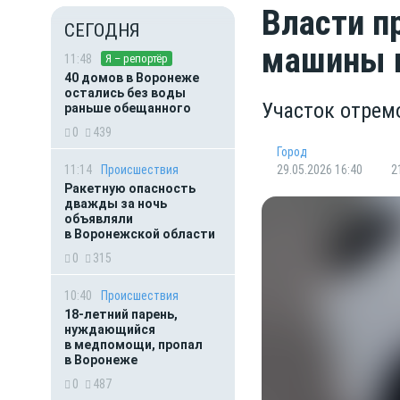
Власти п
СЕГОДНЯ
машины в
11:48
Я – репортёр
40 домов в Воронеже
остались без воды
Участок отрем
раньше обещанного
0
439
Город
11:14
Происшествия
29.05.2026 16:40
2
Ракетную опасность
дважды за ночь
объявляли
в Воронежской области
0
315
10:40
Происшествия
18-летний парень,
нуждающийся
в медпомощи, пропал
в Воронеже
0
487