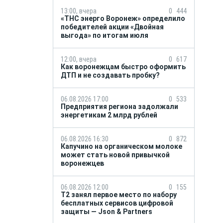
13:00, вчера
0
444
«ТНС энерго Воронеж» определило
победителей акции «Двойная
выгода» по итогам июля
12:00, вчера
0
617
Как воронежцам быстро оформить
ДТП и не создавать пробку?
06.08.2026 17:00
0
533
Предприятия региона задолжали
энергетикам 2 млрд рублей
06.08.2026 16:30
0
872
Капучино на органическом молоке
может стать новой привычкой
воронежцев
06.08.2026 12:00
0
155
Т2 занял первое место по набору
бесплатных сервисов цифровой
защиты — Json & Partners