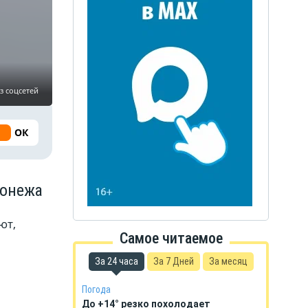
з соцсетей
ОК
ронежа
ют,
Самое читаемое
За 24 часа
За 7 Дней
За месяц
Погода
До +14° резко похолодает