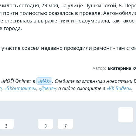
илось сегодня, 29 мая, на улице Пушкинской, 8. Пер
 почти полностью оказалось в провале. Автомобилис
 стеснялась в выражениях и недоумевала, как такое
е города.
а участке совсем недавно проводили ремонт - там сто
Автор:
Екатерина 
«МОЁ! Online» в
«МАХ»
. Cледите за главными новостями 
m
,
«ВКонтакте»
,
«Дзене»
, а видео смотрите в
«VK Видео»
.
2
3
7