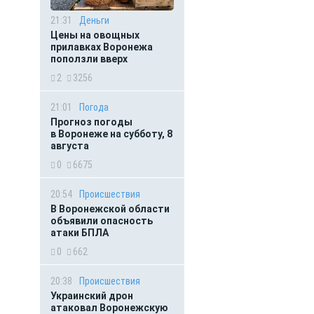
21:31
Деньги
Цены на овощных
прилавках Воронежа
поползли вверх
2
3256
21:01
Погода
Прогноз погоды
в Воронеже на субботу, 8
августа
0
6675
20:54
Происшествия
В Воронежской области
объявили опасность
атаки БПЛА
0
662
20:38
Происшествия
Украинский дрон
атаковал Воронежскую