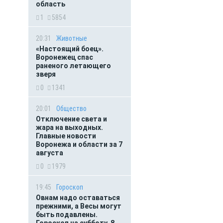
область
1
5854
20:31
Животные
«Настоящий боец».
Воронежец спас
раненого летающего
зверя
0
1341
20:01
Общество
Отключение света и
жара на выходных.
Главные новости
Воронежа и области за 7
августа
0
1979
19:45
Гороскоп
Овнам надо оставаться
прежними, а Весы могут
быть подавлены.