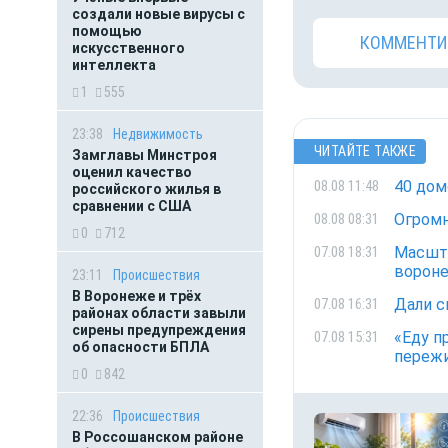
создали новые вирусы с
помощью
КОММЕНТИ
искусственного
интеллекта
1
555
23:38
Недвижимость
ЧИТАЙТЕ ТАКЖЕ
Замглавы Минстроя
оценил качество
40 дом
08.08 11:48
российского жилья в
сравнении с США
Огромн
08.08 08:31
0
712
Масшта
07.08 18:31
ворон
23:11
Происшествия
В Воронеже и трёх
Дали с
07.08 16:31
районах области завыли
сирены предупреждения
«Еду п
07.08 15:31
об опасности БПЛА
переж
0
842
22:36
Происшествия
В Россошанском районе