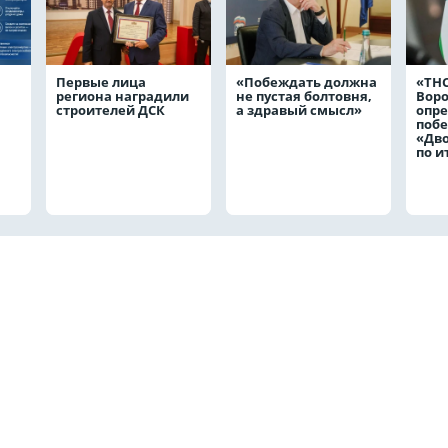
Первые лица
«Побеждать должна
«ТНС
региона наградили
не пустая болтовня,
Вор
строителей ДСК
а здравый смысл»
опр
побе
«Дв
по и