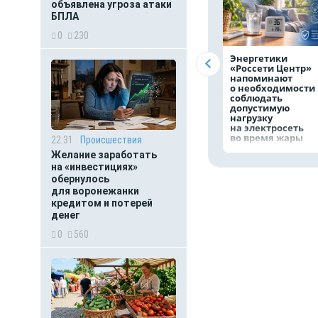
объявлена угроза атаки
БПЛА
0
230
Энергетики
«Россети Центр»
напоминают
о необходимости
соблюдать
допустимую
нагрузку
на электросеть
во время жары
22:31
Происшествия
Желание заработать
на «инвестициях»
обернулось
для воронежанки
кредитом и потерей
денег
0
560