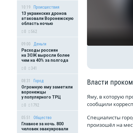
10:19
Происшествия
13 украинских дронов
атаковали Воронежскую
область ночью
0
562
09:00
Деньги
Расходы россиян
на ЗОЖ выросли более
чем на 40% за полгода
0
341
Власти проком
08:31
Город
Огромную яму заметили
воронежцы
Яму, в которую пр
у популярного ТРЦ
сообщили корресп
0
1792
Специалисты горо
05:51
Общество
произошёл на мес
Главное за ночь. 800
человек эвакуировали