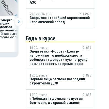
АЗС
29.07.2026 11:31
17
14928
Закрылся старейший воронежский
 энерго
Как воронежцам
Предприятия
керамический завод
онеж»
быстро оформить
региона задолжа
еделило
ДТП и не создавать
энергетикам 2 м
дителей акции
пробку?
рублей
ойная выгода»
тогам июля
Будь в курсе
16:00, вчера
0
697
Энергетики «Россети Центр»
напоминают о необходимости
соблюдать допустимую нагрузку
на электросеть во время жары
15:00, вчера
0
895
Первые лица региона наградили
строителей ДСК
14:00, вчера
0
885
«Побеждать должна не пустая
болтовня, а здравый смысл»