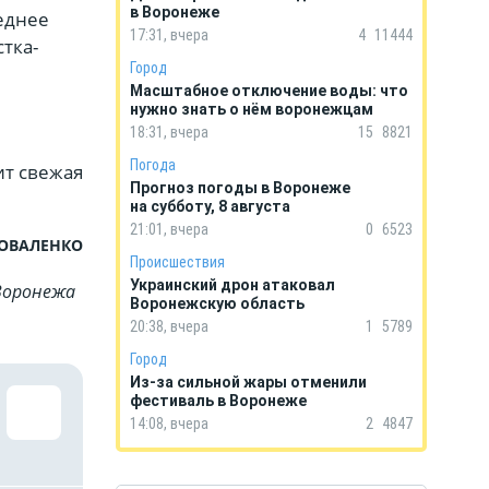
в Воронеже
еднее
17:31, вчера
4
11444
тка-
Город
Масштабное отключение воды: что
нужно знать о нём воронежцам
18:31, вчера
15
8821
Погода
ит свежая
Прогноз погоды в Воронеже
на субботу, 8 августа
21:01, вчера
0
6523
КОВАЛЕНКО
Происшествия
Украинский дрон атаковал
Воронежа
Воронежскую область
20:38, вчера
1
5789
Город
Из-за сильной жары отменили
фестиваль в Воронеже
14:08, вчера
2
4847