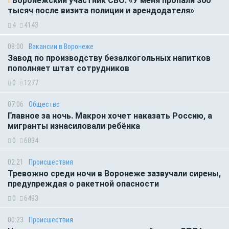
Воронежский участник СВО: «У меня пропали 300
тысяч после визита полиции и арендодателя»
4
4143
08:00
Вакансии в Воронеже
Завод по производству безалкогольных напитков
пополняет штат сотрудников
0
1277
07:06
Общество
Главное за ночь. Макрон хочет наказать Россию, а
мигранты изнасиловали ребёнка
0
6034
02:21
Происшествия
Тревожно среди ночи в Воронеже зазвучали сирены,
предупреждая о ракетной опасности
0
6493
00:23
Происшествия