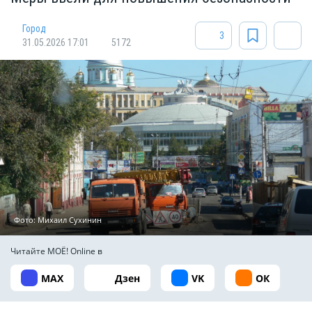
Город
3
31.05.2026 17:01
5172
Фото: Михаил Сухинин
Читайте МОЁ! Online в
MAX
Дзен
VK
ОК