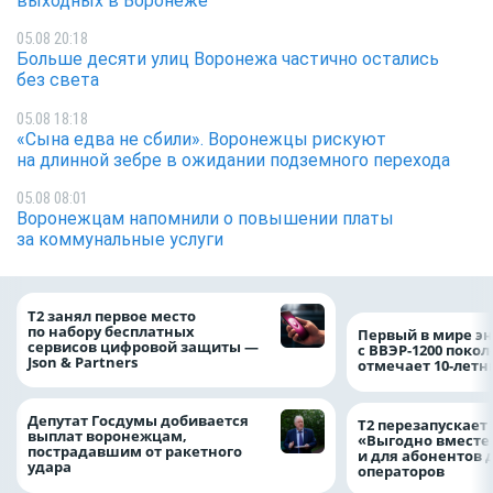
выходных в Воронеже
05.08 20:18
Больше десяти улиц Воронежа частично остались
без света
05.08 18:18
«Сына едва не сбили». Воронежцы рискуют
на длинной зебре в ожидании подземного перехода
05.08 08:01
Воронежцам напомнили о повышении платы
за коммунальные услуги
Т2 занял первое место
по набору бесплатных
Первый в мире э
сервисов цифровой защиты —
с ВВЭР-1200 покол
Json & Partners
отмечает 10-лет
Депутат Госдумы добивается
Т2 перезапускает
выплат воронежцам,
«Выгодно вместе
пострадавшим от ракетного
и для абонентов 
удара
операторов