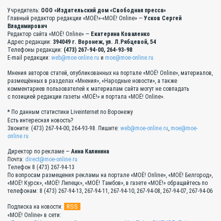
Учредитель:
ООО «Издательский дом «Свободная пресса»
Главный редактор редакции «МОЁ!»-«МОЁ! Online» —
Усков Сергей
Владимирович
Редактор сайта «МОЁ! Online» —
Екатерина Коваленко
Адрес редакции:
394049 г. Воронеж, ул. Л.Рябцевой, 54
Телефоны редакции:
(473) 267-94-00, 264-93-98
E-mail редакции:
web@moe-online.ru
и
moe@moe-online.ru
Мнения авторов статей, опубликованных на портале «МОЁ! Online», материалов,
размещённых в разделах «Мнения», «Народные новости», а также
комментариев пользователей к материалам сайта могут не совпадать
с позицией редакции газеты «МОЁ!» и портала «МОЁ! Online».
* По данным статистики Liveinternet по Воронежу
Есть интересная новость?
Звоните: (473) 267-94-00, 264-93-98. Пишите:
web@moe-online.ru
,
moe@moe-
online.ru
Директор по рекламе —
Анна Калинина
Почта:
direct@moe-online.ru
Телефон 8 (473) 267-94-13
По вопросам размещения рекламы на портале «МОЁ! Online», «МОЁ! Белгород»,
«МОЁ! Курск», «МОЁ! Липецк», «МОЁ! Тамбов», в газете «МОЁ!» обращайтесь по
телефонам: 8 (473) 267-94-13, 267-94-11, 267-94-10, 267-94-08, 267-94-07, 267-94-06
RSS
Подписка на новости:
«МОЁ! Online» в сети: