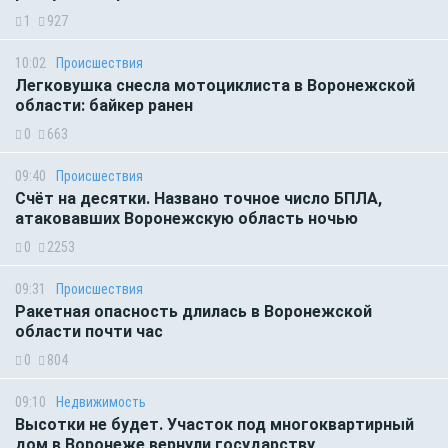
1
927
10:02
Происшествия
Легковушка снесла мотоциклиста в Воронежской
области: байкер ранен
0
663
09:40
Происшествия
Счёт на десятки. Названо точное число БПЛА,
атаковавших Воронежскую область ночью
0
2253
09:31
Происшествия
Ракетная опасность длилась в Воронежской
области почти час
0
804
09:10
Недвижимость
Высотки не будет. Участок под многоквартирный
дом в Воронеже вернули государству