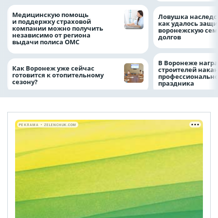
Медицинскую помощь
Ловушка наследс
и поддержку страховой
как удалось защи
компании можно получить
воронежскую сем
независимо от региона
долгов
выдачи полиса ОМС
В Воронеже нагр
Как Воронеж уже сейчас
строителей нака
готовится к отопительному
профессионально
сезону?
праздника
РЕКЛАМА • ZELENCHUK.COM