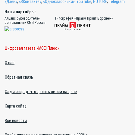
«Дзен»
,
«ВКонтакте»
,
«Одноклассники»
,
YouTube
,
RUTUBE
,
Telegram
.
Наши партнёры:
Альянс руководителей
Типография «Прайм Принт Воронеж»
региональных СМИ России
Цифровая газета «МОЁ! Плюс»
О нас
Обратная связь
Сад и огород: что делать летом на даче
Карта сайта
Все новости
Прайс-лист на политическую агитацию 2026 г.