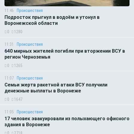
11:46
Происшествия
Подросток прыгнул в водоём и утонул в
Воронежской области
0
1280
11:31
Происшествия
640 мирных жителей погибли при вторжении ВСУ в
регион Черноземья
0
1265
11:07
Происшествия
Семьи жертв ракетной атаки ВСУ получили
денежные выплаты в Воронеже
0
1647
11:05
Происшествия
17 человек эвакуировали из полыхающего офисного
здания в Воронеже
0
2718