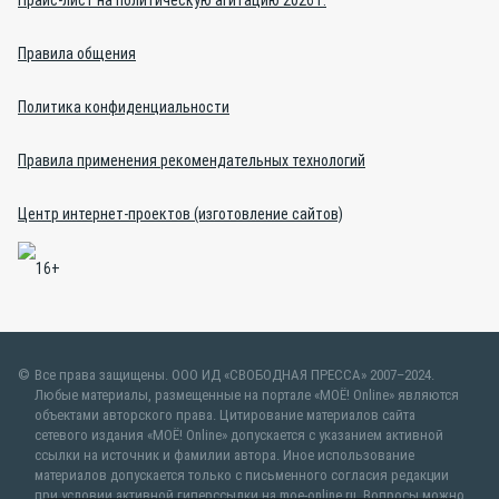
Правила общения
Политика конфиденциальности
Правила применения рекомендательных технологий
Центр интернет-проектов (изготовление сайтов)
Все права защищены. ООО ИД «СВОБОДНАЯ ПРЕССА» 2007–2024.
Любые материалы, размещенные на портале «МОЁ! Online» являются
объектами авторского права. Цитирование материалов сайта
сетевого издания «МОЁ! Online» допускается с указанием активной
ссылки на источник и фамилии автора. Иное использование
материалов допускается только с письменного согласия редакции
при условии активной гиперссылки на moe-online.ru. Вопросы можно