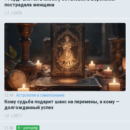
пострадала женщина
7
3470
12:44
Астрология и самопознание
Кому судьба подарит шанс на перемены, а кому —
долгожданный успех
0
3017
11:48
Я – репортёр