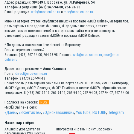
Адрес редакции:
394049 г. Воронеж, ул. Л.Рябцевой, 54
Телефоны редакции:
(473) 267-94-00, 264-93-98
E-mail редакции:
web@moe-online.ru
и
moe@moe-online.ru
Мнения авторов статей, опубликованных на портале «МОЁ! Online», материалов,
размещённых в разделах «Мнения», «Народные новости», а также
комментариев пользователей к материалам сайта могут не совпадать
с позицией редакции газеты «МОЁ!» и портала «МОЁ! Online».
* По данным статистики Liveinternet по Воронежу
Есть интересная новость?
Звоните: (473) 267-94-00, 264-93-98. Пишите:
web@moe-online.ru
,
moe@moe-
online.ru
Директор по рекламе —
Анна Калинина
Почта:
direct@moe-online.ru
Телефон 8 (473) 267-94-13
По вопросам размещения рекламы на портале «МОЁ! Online», «МОЁ! Белгород»,
«МОЁ! Курск», «МОЁ! Липецк», «МОЁ! Тамбов», в газете «МОЁ!» обращайтесь по
телефонам: 8 (473) 267-94-13, 267-94-11, 267-94-10, 267-94-08, 267-94-07, 267-94-06
RSS
Подписка на новости:
«МОЁ! Online» в сети:
«Дзен»
,
«ВКонтакте»
,
«Одноклассники»
,
YouTube
,
RUTUBE
,
Telegram
.
Наши партнёры:
Альянс руководителей
Типография «Прайм Принт Воронеж»
региональных СМИ России