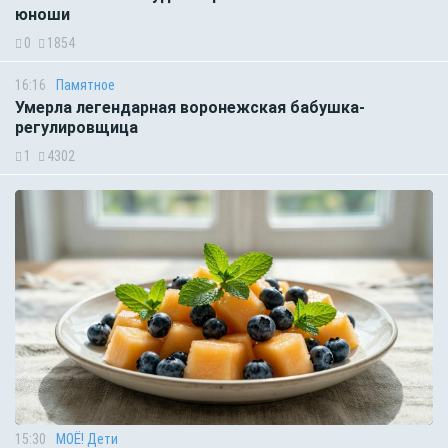
юноши
0
1854
16:16
Памятное
Умерла легендарная воронежская бабушка-
регулировщица
1
4302
15:30
МОЁ! Дети