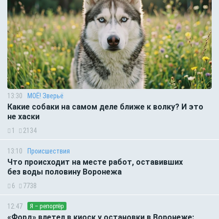
13:30
МОЁ! Зверьё
Какие собаки на самом деле ближе к волку? И это
не хаски
1
2134
13:10
Происшествия
Что происходит на месте работ, оставивших
без воды половину Воронежа
6
7738
12:47
Я – репортёр
«Форд» влетел в киоск у остановки в Воронеже: