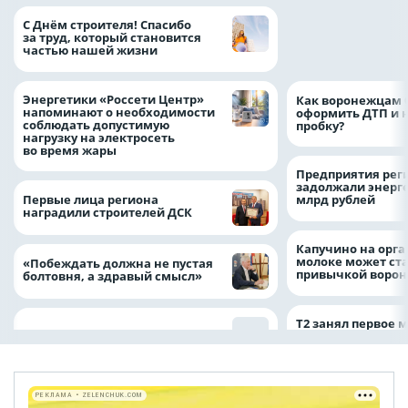
«ТНС энерго Вор
С Днём строителя! Спасибо
определило
за труд, который становится
победителей акц
частью нашей жизни
выгода» по итог
Энергетики «Россети Центр»
Как воронежцам 
напоминают о необходимости
оформить ДТП и н
соблюдать допустимую
пробку?
нагрузку на электросеть
во время жары
Предприятия рег
задолжали энерг
Первые лица региона
млрд рублей
наградили строителей ДСК
Капучино на орг
молоке может ста
«Побеждать должна не пустая
привычкой воро
болтовня, а здравый смысл»
Т2 занял первое 
РЕКЛАМА • ZELENCHUK.COM