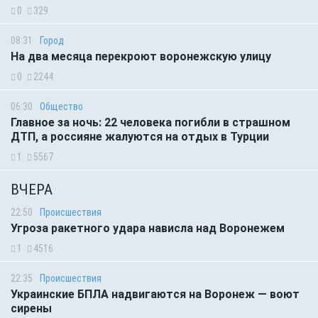
0
329
08:31
Город
На два месяца перекроют воронежскую улицу
0
2244
06:30
Общество
Главное за ночь: 22 человека погибли в страшном
ДТП, а россияне жалуются на отдых в Турции
1
5567
ВЧЕРА
22:50
Происшествия
Угроза ракетного удара нависла над Воронежем
1
4516
22:35
Происшествия
Украинские БПЛА надвигаются на Воронеж — воют
сирены