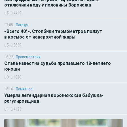
отключили воду у половины Воронежа
5
4419
17:05
Погода
«Всего 40°». Столбики термометров ползут
в космос от невероятной жары
5
3639
16:22
Происшествия
Стала известна судьба пропавшего 18-летнего
юноши
0
1820
16:16
Памятное
Умерла легендарная воронежская бабушка-
регулировщица
1
4123