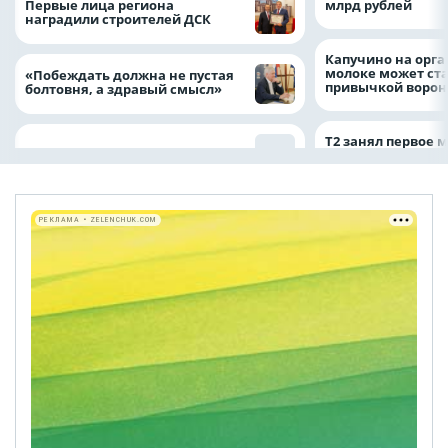
Первые лица региона
млрд рублей
наградили строителей ДСК
Капучино на орг
молоке может ста
«Побеждать должна не пустая
привычкой воро
болтовня, а здравый смысл»
Т2 занял первое 
РЕКЛАМА • ZELENCHUK.COM