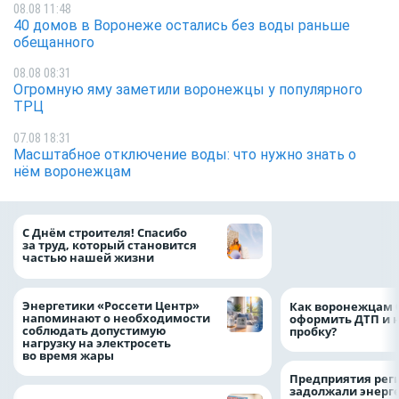
08.08 11:48
40 домов в Воронеже остались без воды раньше
обещанного
08.08 08:31
Огромную яму заметили воронежцы у популярного
ТРЦ
07.08 18:31
Масштабное отключение воды: что нужно знать о
нём воронежцам
«ТНС энерго Вор
С Днём строителя! Спасибо
определило
за труд, который становится
победителей акц
частью нашей жизни
выгода» по итог
Энергетики «Россети Центр»
Как воронежцам 
напоминают о необходимости
оформить ДТП и н
соблюдать допустимую
пробку?
нагрузку на электросеть
во время жары
Предприятия рег
задолжали энерг