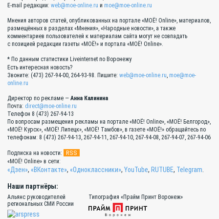
E-mail редакции:
web@moe-online.ru
и
moe@moe-online.ru
Мнения авторов статей, опубликованных на портале «МОЁ! Online», материалов,
размещённых в разделах «Мнения», «Народные новости», а также
комментариев пользователей к материалам сайта могут не совпадать
с позицией редакции газеты «МОЁ!» и портала «МОЁ! Online».
* По данным статистики Liveinternet по Воронежу
Есть интересная новость?
Звоните: (473) 267-94-00, 264-93-98. Пишите:
web@moe-online.ru
,
moe@moe-
online.ru
Директор по рекламе —
Анна Калинина
Почта:
direct@moe-online.ru
Телефон 8 (473) 267-94-13
По вопросам размещения рекламы на портале «МОЁ! Online», «МОЁ! Белгород»,
«МОЁ! Курск», «МОЁ! Липецк», «МОЁ! Тамбов», в газете «МОЁ!» обращайтесь по
телефонам: 8 (473) 267-94-13, 267-94-11, 267-94-10, 267-94-08, 267-94-07, 267-94-06
RSS
Подписка на новости:
«МОЁ! Online» в сети:
«Дзен»
,
«ВКонтакте»
,
«Одноклассники»
,
YouTube
,
RUTUBE
,
Telegram
.
Наши партнёры:
Альянс руководителей
Типография «Прайм Принт Воронеж»
региональных СМИ России