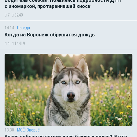
Водитель сбежал. Появились подробности ДТП
с иномаркой, протаранившей киоск
7
3240
14:14
Погода
Когда на Воронеж обрушится дождь
4
14419
13:30
МОЁ! Зверьё
Какие собаки на самом деле ближе к волку? И это