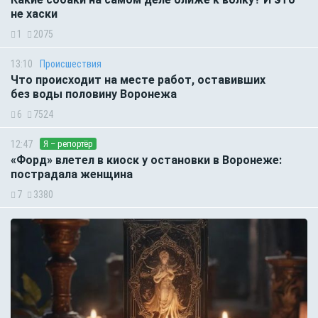
не хаски
1
2075
13:10
Происшествия
Что происходит на месте работ, оставивших
без воды половину Воронежа
6
7524
12:47
Я – репортёр
«Форд» влетел в киоск у остановки в Воронеже:
пострадала женщина
7
3380