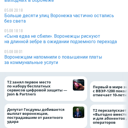
выходных в Воронеже
05.08 20:18
Больше десяти улиц Воронежа частично остались
без света
05.08 18:18
«Сына едва не сбили». Воронежцы рискуют
на длинной зебре в ожидании подземного перехода
05.08 08:01
Воронежцам напомнили о повышении платы
за коммунальные услуги
Т2 занял первое место
по набору бесплатных
Первый в мире э
сервисов цифровой защиты —
с ВВЭР-1200 покол
Json & Partners
отмечает 10-лет
Депутат Госдумы добивается
Т2 перезапускает
выплат воронежцам,
«Выгодно вместе
пострадавшим от ракетного
и для абонентов 
удара
операторов