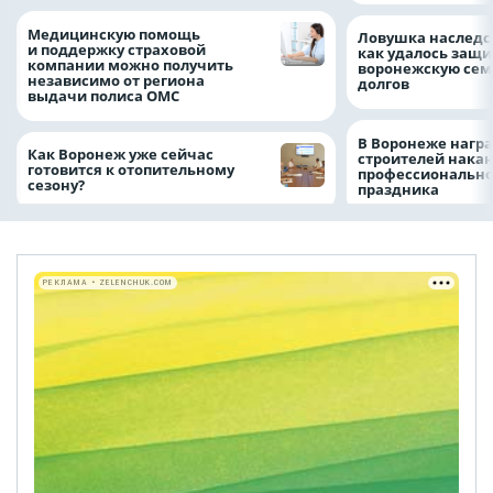
Медицинскую помощь
Ловушка наследс
и поддержку страховой
как удалось защи
компании можно получить
воронежскую сем
независимо от региона
долгов
выдачи полиса ОМС
В Воронеже нагр
Как Воронеж уже сейчас
строителей нака
готовится к отопительному
профессионально
сезону?
праздника
РЕКЛАМА • ZELENCHUK.COM