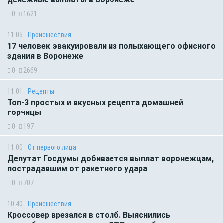
0
1621
11:05
Происшествия
17 человек эвакуировали из полыхающего офисного
здания в Воронеже
0
2669
11:01
Рецепты
Топ-3 простых и вкусных рецепта домашней
горчицы
0
197
11:00
От первого лица
Депутат Госдумы добивается выплат воронежцам,
пострадавшим от ракетного удара
0
707
10:40
Происшествия
Кроссовер врезался в столб. Выяснились