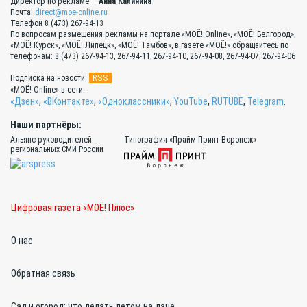
Директор по рекламе —
Анна Калинина
Почта:
direct@moe-online.ru
Телефон 8 (473) 267-94-13
По вопросам размещения рекламы на портале «МОЁ! Online», «МОЁ! Белгород»,
«МОЁ! Курск», «МОЁ! Липецк», «МОЁ! Тамбов», в газете «МОЁ!» обращайтесь по
телефонам: 8 (473) 267-94-13, 267-94-11, 267-94-10, 267-94-08, 267-94-07, 267-94-06
RSS
Подписка на новости:
«МОЁ! Online» в сети:
«Дзен»
,
«ВКонтакте»
,
«Одноклассники»
,
YouTube
,
RUTUBE
,
Telegram
.
Наши партнёры:
Альянс руководителей
Типография «Прайм Принт Воронеж»
региональных СМИ России
Цифровая газета «МОЁ! Плюс»
О нас
Обратная связь
Сад и огород: что делать летом на даче