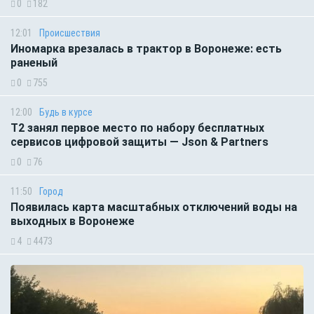
0
182
12:01
Происшествия
Иномарка врезалась в трактор в Воронеже: есть
раненый
0
755
12:00
Будь в курсе
Т2 занял первое место по набору бесплатных
сервисов цифровой защиты — Json & Partners
0
76
11:50
Город
Появилась карта масштабных отключений воды на
выходных в Воронеже
4
4473