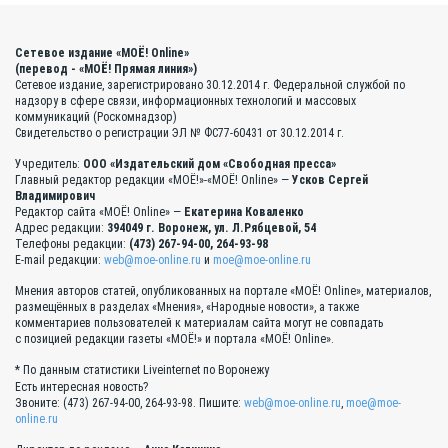
Сетевое издание «МОЁ! Online»
(перевод - «МОЁ! Прямая линия»)
Сетевое издание, зарегистрировано 30.12.2014 г. Федеральной службой по
надзору в сфере связи, информационных технологий и массовых
коммуникаций (Роскомнадзор)
Свидетельство о регистрации ЭЛ № ФС77-60431 от 30.12.2014 г.
Учредитель:
ООО «Издательский дом «Свободная пресса»
Главный редактор редакции «МОЁ!»-«МОЁ! Online» —
Усков Сергей
Владимирович
Редактор сайта «МОЁ! Online» —
Екатерина Коваленко
Адрес редакции:
394049 г. Воронеж, ул. Л.Рябцевой, 54
Телефоны редакции:
(473) 267-94-00, 264-93-98
E-mail редакции:
web@moe-online.ru
и
moe@moe-online.ru
Мнения авторов статей, опубликованных на портале «МОЁ! Online», материалов,
размещённых в разделах «Мнения», «Народные новости», а также
комментариев пользователей к материалам сайта могут не совпадать
с позицией редакции газеты «МОЁ!» и портала «МОЁ! Online».
* По данным статистики Liveinternet по Воронежу
Есть интересная новость?
Звоните: (473) 267-94-00, 264-93-98. Пишите:
web@moe-online.ru
,
moe@moe-
online.ru