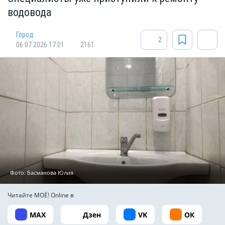
водовода
Город
2
06.07.2026 17:01
2161
Фото: Басманова Юлия
Читайте МОЁ! Online в
MAX
Дзен
VK
ОК