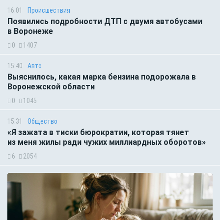
16:01
Происшествия
Появились подробности ДТП с двумя автобусами
в Воронеже
0
1407
15:40
Авто
Выяснилось, какая марка бензина подорожала в
Воронежской области
0
1045
15:31
Общество
«Я зажата в тиски бюрократии, которая тянет
из меня жилы ради чужих миллиардных оборотов»
6
2054