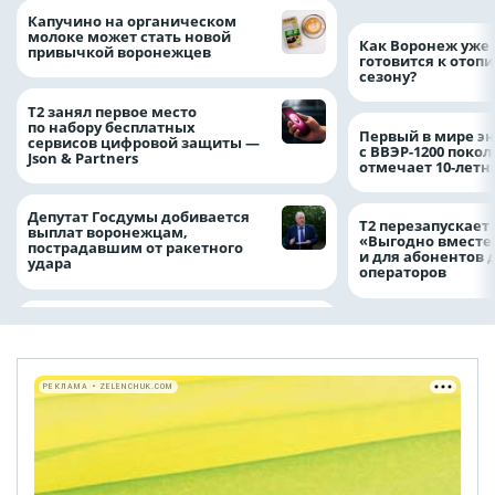
Капучино на органическом
молоке может стать новой
Как Воронеж уже 
привычкой воронежцев
готовится к отоп
сезону?
Т2 занял первое место
по набору бесплатных
Первый в мире э
сервисов цифровой защиты —
с ВВЭР-1200 покол
Json & Partners
отмечает 10-лет
Депутат Госдумы добивается
Т2 перезапускает
выплат воронежцам,
«Выгодно вместе
пострадавшим от ракетного
и для абонентов 
удара
операторов
РЕКЛАМА • ZELENCHUK.COM