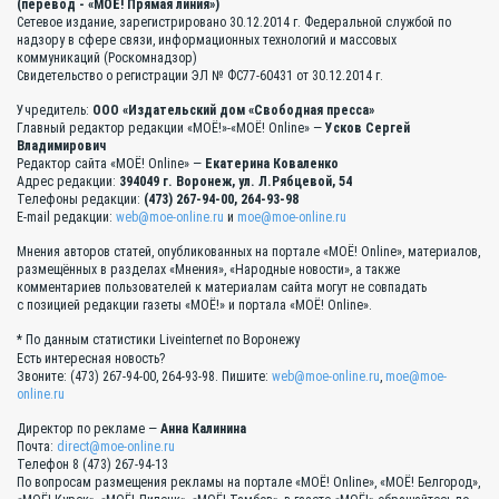
(перевод - «МОЁ! Прямая линия»)
Сетевое издание, зарегистрировано 30.12.2014 г. Федеральной службой по
надзору в сфере связи, информационных технологий и массовых
коммуникаций (Роскомнадзор)
Свидетельство о регистрации ЭЛ № ФС77-60431 от 30.12.2014 г.
Учредитель:
ООО «Издательский дом «Свободная пресса»
Главный редактор редакции «МОЁ!»-«МОЁ! Online» —
Усков Сергей
Владимирович
Редактор сайта «МОЁ! Online» —
Екатерина Коваленко
Адрес редакции:
394049 г. Воронеж, ул. Л.Рябцевой, 54
Телефоны редакции:
(473) 267-94-00, 264-93-98
E-mail редакции:
web@moe-online.ru
и
moe@moe-online.ru
Мнения авторов статей, опубликованных на портале «МОЁ! Online», материалов,
размещённых в разделах «Мнения», «Народные новости», а также
комментариев пользователей к материалам сайта могут не совпадать
с позицией редакции газеты «МОЁ!» и портала «МОЁ! Online».
* По данным статистики Liveinternet по Воронежу
Есть интересная новость?
Звоните: (473) 267-94-00, 264-93-98. Пишите:
web@moe-online.ru
,
moe@moe-
online.ru
Директор по рекламе —
Анна Калинина
Почта:
direct@moe-online.ru
Телефон 8 (473) 267-94-13
По вопросам размещения рекламы на портале «МОЁ! Online», «МОЁ! Белгород»,