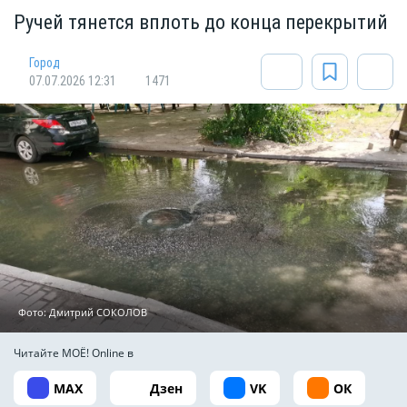
Ручей тянется вплоть до конца перекрытий
Город
07.07.2026 12:31
1471
Фото: Дмитрий СОКОЛОВ
Читайте МОЁ! Online в
MAX
Дзен
VK
ОК