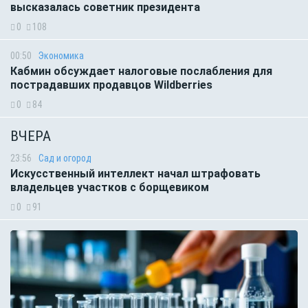
высказалась советник президента
0
108
00:50
Экономика
Кабмин обсуждает налоговые послабления для
пострадавших продавцов Wildberries
0
84
ВЧЕРА
23:56
Сад и огород
Искусственный интеллект начал штрафовать
владельцев участков с борщевиком
0
91