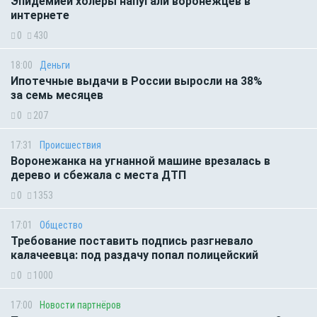
Эпидемией холеры напугали воронежцев в
интернете
0
430
18:00
Деньги
Ипотечные выдачи в России выросли на 38%
за семь месяцев
0
207
17:31
Происшествия
Воронежанка на угнанной машине врезалась в
дерево и сбежала с места ДТП
0
1353
17:01
Общество
Требование поставить подпись разгневало
калачеевца: под раздачу попал полицейский
0
1000
17:00
Новости партнёров