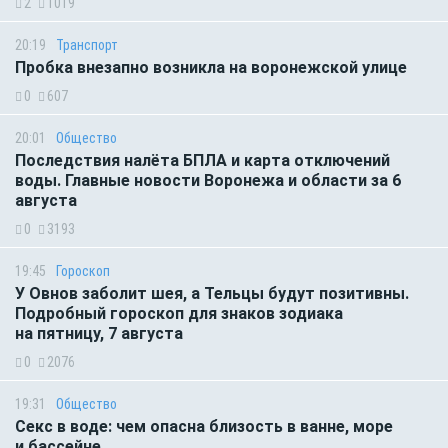
2
1019
20:19
Транспорт
Пробка внезапно возникла на воронежской улице
0
607
20:01
Общество
Последствия налёта БПЛА и карта отключений
воды. Главные новости Воронежа и области за 6
августа
0
3193
19:45
Гороскоп
У Овнов заболит шея, а Тельцы будут позитивны.
Подробный гороскоп для знаков зодиака
на пятницу, 7 августа
0
2076
19:31
Общество
Секс в воде: чем опасна близость в ванне, море
и бассейне