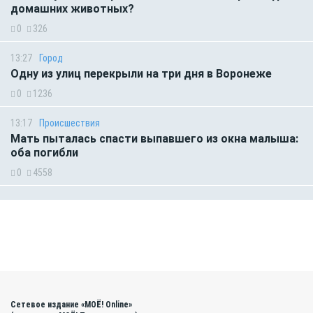
домашних животных?
0
326
13:27
Город
Одну из улиц перекрыли на три дня в Воронеже
0
1236
13:17
Происшествия
Мать пыталась спасти выпавшего из окна малыша:
оба погибли
0
4558
Сетевое издание «МОЁ! Online»