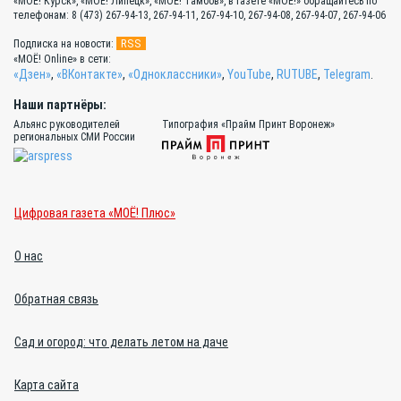
«МОЁ! Курск», «МОЁ! Липецк», «МОЁ! Тамбов», в газете «МОЁ!» обращайтесь по
телефонам: 8 (473) 267-94-13, 267-94-11, 267-94-10, 267-94-08, 267-94-07, 267-94-06
RSS
Подписка на новости:
«МОЁ! Online» в сети:
«Дзен»
,
«ВКонтакте»
,
«Одноклассники»
,
YouTube
,
RUTUBE
,
Telegram
.
Наши партнёры:
Альянс руководителей
Типография «Прайм Принт Воронеж»
региональных СМИ России
Цифровая газета «МОЁ! Плюс»
О нас
Обратная связь
Сад и огород: что делать летом на даче
Карта сайта