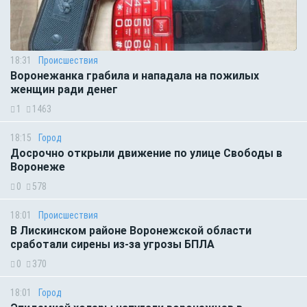
18:31
Происшествия
Воронежанка грабила и нападала на пожилых
женщин ради денег
1
1463
18:15
Город
Досрочно открыли движение по улице Свободы в
Воронеже
0
578
18:01
Происшествия
В Лискинском районе Воронежской области
сработали сирены из-за угрозы БПЛА
0
370
18:01
Город