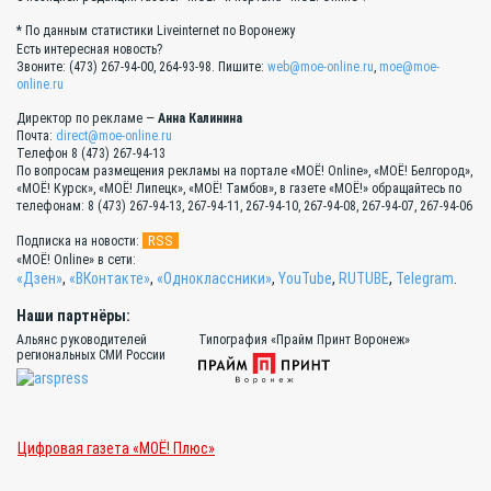
* По данным статистики Liveinternet по Воронежу
Есть интересная новость?
Звоните: (473) 267-94-00, 264-93-98. Пишите:
web@moe-online.ru
,
moe@moe-
online.ru
Директор по рекламе —
Анна Калинина
Почта:
direct@moe-online.ru
Телефон 8 (473) 267-94-13
По вопросам размещения рекламы на портале «МОЁ! Online», «МОЁ! Белгород»,
«МОЁ! Курск», «МОЁ! Липецк», «МОЁ! Тамбов», в газете «МОЁ!» обращайтесь по
телефонам: 8 (473) 267-94-13, 267-94-11, 267-94-10, 267-94-08, 267-94-07, 267-94-06
RSS
Подписка на новости:
«МОЁ! Online» в сети:
«Дзен»
,
«ВКонтакте»
,
«Одноклассники»
,
YouTube
,
RUTUBE
,
Telegram
.
Наши партнёры:
Альянс руководителей
Типография «Прайм Принт Воронеж»
региональных СМИ России
Цифровая газета «МОЁ! Плюс»