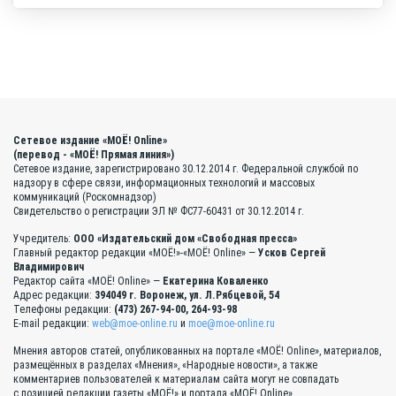
Сетевое издание «МОЁ! Online»
(перевод - «МОЁ! Прямая линия»)
Сетевое издание, зарегистрировано 30.12.2014 г. Федеральной службой по
надзору в сфере связи, информационных технологий и массовых
коммуникаций (Роскомнадзор)
Свидетельство о регистрации ЭЛ № ФС77-60431 от 30.12.2014 г.
Учредитель:
ООО «Издательский дом «Свободная пресса»
Главный редактор редакции «МОЁ!»-«МОЁ! Online» —
Усков Сергей
Владимирович
Редактор сайта «МОЁ! Online» —
Екатерина Коваленко
Адрес редакции:
394049 г. Воронеж, ул. Л.Рябцевой, 54
Телефоны редакции:
(473) 267-94-00, 264-93-98
E-mail редакции:
web@moe-online.ru
и
moe@moe-online.ru
Мнения авторов статей, опубликованных на портале «МОЁ! Online», материалов,
размещённых в разделах «Мнения», «Народные новости», а также
комментариев пользователей к материалам сайта могут не совпадать
с позицией редакции газеты «МОЁ!» и портала «МОЁ! Online».