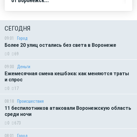
от Воронежск...
СЕГОДНЯ
09:01
Город
Более 20 улиц остались без света в Воронеже
0
69
09:00
Деньги
Ежемесячная смена кешбэка: как меняются траты
и спрос
0
17
08:18
Происшествия
11 беспилотников атаковали Воронежскую область
среди ночи
0
673
08:01
Город