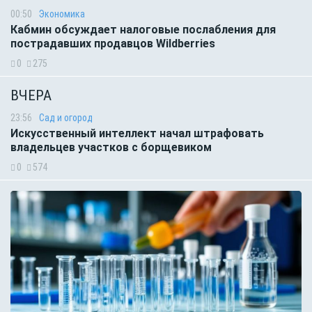
00:50
Экономика
Кабмин обсуждает налоговые послабления для
пострадавших продавцов Wildberries
0
275
ВЧЕРА
23:56
Сад и огород
Искусственный интеллект начал штрафовать
владельцев участков с борщевиком
0
574