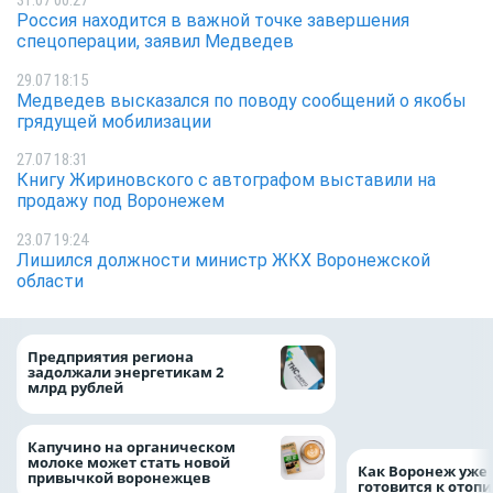
31.07 00:27
Россия находится в важной точке завершения
спецоперации, заявил Медведев
29.07 18:15
Медведев высказался по поводу сообщений о якобы
грядущей мобилизации
27.07 18:31
Книгу Жириновского с автографом выставили на
продажу под Воронежем
23.07 19:24
Лишился должности министр ЖКХ Воронежской
области
Медицинскую по
Предприятия региона
и поддержку стр
задолжали энергетикам 2
компании можно 
млрд рублей
независимо от ре
выдачи полиса
Капучино на органическом
молоке может стать новой
Как Воронеж уже 
привычкой воронежцев
готовится к отоп