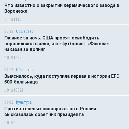
Что известно о закрытии керамического завода в
Воронеже
1
1113
06:33
Общество
Главное за ночь. CША просят освободить
воронежского зэка, экс-футболист «Факела»
наказан за допинг
0
1432
01:12
Общество
Выяснилось, куда поступила первая в истории ЕГЭ
500-балльница
0
10621
01:02
Культура
Против теневых кинопрокатов в России
высказалась советник президента
0
600