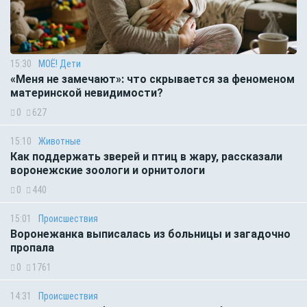
15:30
МОЁ! Дети
«Меня не замечают»: что скрывается за феноменом
материнской невидимости?
0
627
15:10
Животные
Как поддержать зверей и птиц в жару, рассказали
воронежские зоологи и орнитологи
0
440
15:01
Происшествия
Воронежанка выписалась из больницы и загадочно
пропала
0
1761
14:31
Происшествия