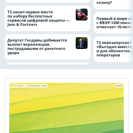
сезону?
Т2 занял первое место
по набору бесплатных
Первый в мире э
сервисов цифровой защиты —
с ВВЭР-1200 покол
Json & Partners
отмечает 10-лет
Депутат Госдумы добивается
Т2 перезапускает
выплат воронежцам,
«Выгодно вместе
пострадавшим от ракетного
и для абонентов 
удара
операторов
РЕКЛАМА • ZELENCHUK.COM