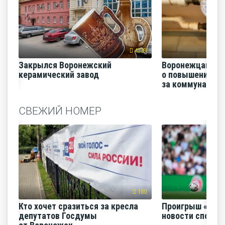
4239
Закрылся Воронежский
Воронежцам на
керамический завод
о повышении п
за коммунальные
СВЕЖИЙ НОМЕР
180
Кто хочет сразиться за кресла
Проигрыш «Факе
депутатов Госдумы
новости спорта