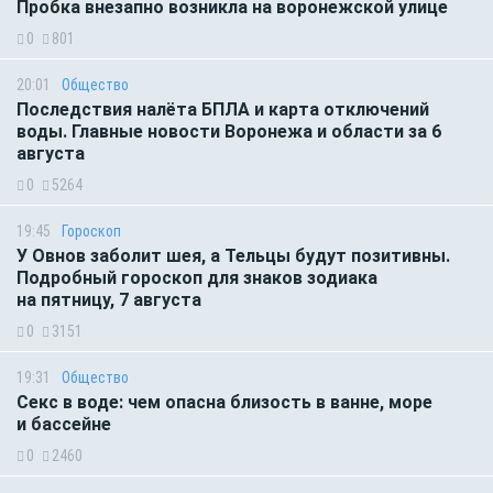
Пробка внезапно возникла на воронежской улице
0
801
20:01
Общество
Последствия налёта БПЛА и карта отключений
воды. Главные новости Воронежа и области за 6
августа
0
5264
19:45
Гороскоп
У Овнов заболит шея, а Тельцы будут позитивны.
Подробный гороскоп для знаков зодиака
на пятницу, 7 августа
0
3151
19:31
Общество
Секс в воде: чем опасна близость в ванне, море
и бассейне
0
2460