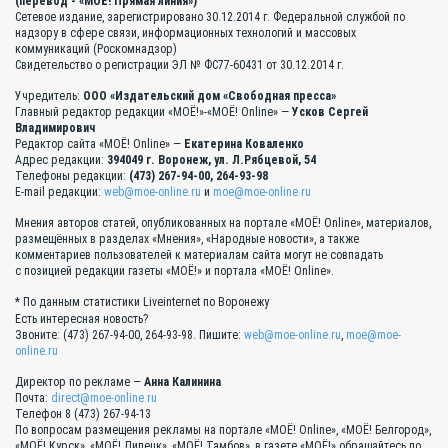
(перевод - «МОЁ! Прямая линия»)
Сетевое издание, зарегистрировано 30.12.2014 г. Федеральной службой по
надзору в сфере связи, информационных технологий и массовых
коммуникаций (Роскомнадзор)
Свидетельство о регистрации ЭЛ № ФС77-60431 от 30.12.2014 г.
Учредитель:
ООО «Издательский дом «Свободная пресса»
Главный редактор редакции «МОЁ!»-«МОЁ! Online» —
Усков Сергей
Владимирович
Редактор сайта «МОЁ! Online» —
Екатерина Коваленко
Адрес редакции:
394049 г. Воронеж, ул. Л.Рябцевой, 54
Телефоны редакции:
(473) 267-94-00, 264-93-98
E-mail редакции:
web@moe-online.ru
и
moe@moe-online.ru
Мнения авторов статей, опубликованных на портале «МОЁ! Online», материалов,
размещённых в разделах «Мнения», «Народные новости», а также
комментариев пользователей к материалам сайта могут не совпадать
с позицией редакции газеты «МОЁ!» и портала «МОЁ! Online».
* По данным статистики Liveinternet по Воронежу
Есть интересная новость?
Звоните: (473) 267-94-00, 264-93-98. Пишите:
web@moe-online.ru
,
moe@moe-
online.ru
Директор по рекламе —
Анна Калинина
Почта:
direct@moe-online.ru
Телефон 8 (473) 267-94-13
По вопросам размещения рекламы на портале «МОЁ! Online», «МОЁ! Белгород»,
«МОЁ! Курск», «МОЁ! Липецк», «МОЁ! Тамбов», в газете «МОЁ!» обращайтесь по