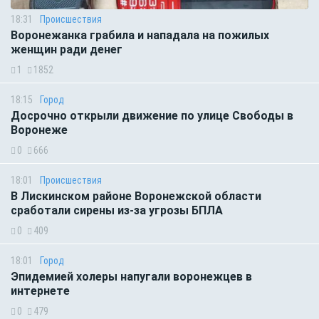
18:31
Происшествия
Воронежанка грабила и нападала на пожилых
женщин ради денег
1
1852
18:15
Город
Досрочно открыли движение по улице Свободы в
Воронеже
0
666
18:01
Происшествия
В Лискинском районе Воронежской области
сработали сирены из-за угрозы БПЛА
0
409
18:01
Город
Эпидемией холеры напугали воронежцев в
интернете
0
479