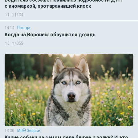
с иномаркой, протаранившей киоск
1
1134
14:14
Погода
Когда на Воронеж обрушится дождь
0
4055
13:30
МОЁ! Зверьё
Какие собаки на самом деле ближе к волку? И это