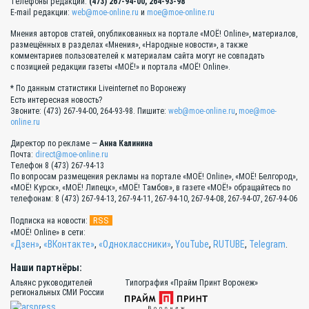
Телефоны редакции:
(473) 267-94-00, 264-93-98
E-mail редакции:
web@moe-online.ru
и
moe@moe-online.ru
Мнения авторов статей, опубликованных на портале «МОЁ! Online», материалов,
размещённых в разделах «Мнения», «Народные новости», а также
комментариев пользователей к материалам сайта могут не совпадать
с позицией редакции газеты «МОЁ!» и портала «МОЁ! Online».
* По данным статистики Liveinternet по Воронежу
Есть интересная новость?
Звоните: (473) 267-94-00, 264-93-98. Пишите:
web@moe-online.ru
,
moe@moe-
online.ru
Директор по рекламе —
Анна Калинина
Почта:
direct@moe-online.ru
Телефон 8 (473) 267-94-13
По вопросам размещения рекламы на портале «МОЁ! Online», «МОЁ! Белгород»,
«МОЁ! Курск», «МОЁ! Липецк», «МОЁ! Тамбов», в газете «МОЁ!» обращайтесь по
телефонам: 8 (473) 267-94-13, 267-94-11, 267-94-10, 267-94-08, 267-94-07, 267-94-06
RSS
Подписка на новости:
«МОЁ! Online» в сети:
«Дзен»
,
«ВКонтакте»
,
«Одноклассники»
,
YouTube
,
RUTUBE
,
Telegram
.
Наши партнёры:
Альянс руководителей
Типография «Прайм Принт Воронеж»
региональных СМИ России