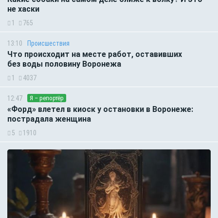
не хаски
1
765
13:10
Происшествия
Что происходит на месте работ, оставивших
без воды половину Воронежа
1
4037
12:47
Я – репортёр
«Форд» влетел в киоск у остановки в Воронеже:
пострадала женщина
5
1910