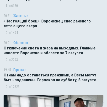
1
6180
20:31
Животные
«Настоящий боец». Воронежец спас раненого
летающего зверя
0
1474
20:01
Общество
Отключение света и жара на выходных. Главные
новости Воронежа и области за 7 августа
0
2073
19:45
Гороскоп
Овнам надо оставаться прежними, а Весы могут
быть подавлены. Гороскоп на субботу, 8 августа
0
12829