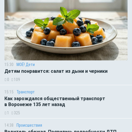
15:30
МОЁ! Дети
Детям понравится: салат из дыни и черники
0
109
15:15
Транспорт
Как зарождался общественный транспорт
в Воронеже 135 лет назад
1
325
14:38
Происшествия
Водитель сбежал. Появились подробности ДТП