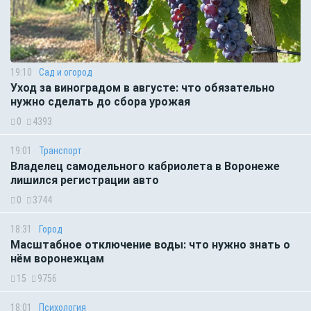
19:10
Сад и огород
Уход за виноградом в августе: что обязательно
нужно сделать до сбора урожая
0
4393
19:01
Транспорт
Владелец самодельного кабриолета в Воронеже
лишился регистрации авто
0
3744
18:31
Город
Масштабное отключение воды: что нужно знать о
нём воронежцам
15
9756
18:01
Психология