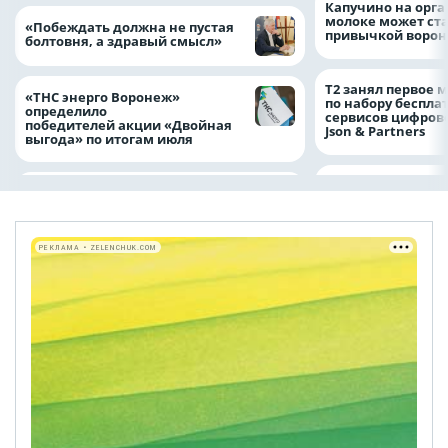
Капучино на орг
молоке может ста
«Побеждать должна не пустая
привычкой воро
болтовня, а здравый смысл»
Т2 занял первое 
«ТНС энерго Воронеж»
по набору беспла
определило
сервисов цифров
победителей акции «Двойная
Json & Partners
выгода» по итогам июля
РЕКЛАМА • ZELENCHUK.COM