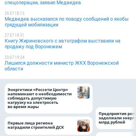
спецоперации, заявил Медведев
29.07 18:15
Медведев высказался по поводу сообщений о якобы
грядущей мобилизации
27.07 18:31
Книгу Жириновского с автографом выставили на
продажу под Воронежем
23.07 19:24
Лишился должности министр ЖКХ Воронежской
области
Как воронежцам 
Энергетики «Россети Центр»
оформить ДТП и н
напоминают о необходимости
пробку?
соблюдать допустимую
нагрузку на электросеть
во время жары
Предприятия рег
задолжали энерг
млрд рублей
Первые лица региона
наградили строителей ДСК