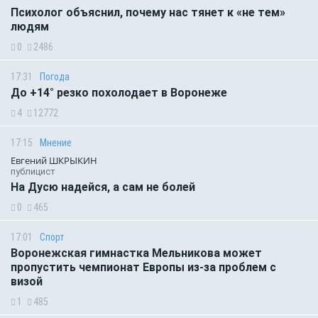
Психолог объяснил, почему нас тянет к «не тем»
людям
0
2486
17:31
Погода
До +14° резко похолодает в Воронеже
4
12772
17:15
Мнение
Евгений ШКРЫКИН
публицист
На Дусю надейся, а сам не болей
0
465
17:01
Спорт
Воронежская гимнастка Мельникова может
пропустить чемпионат Европы из-за проблем с
визой
1
485