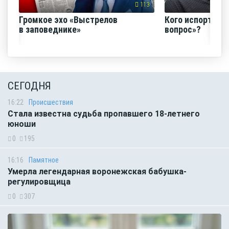
113
Громкое эхо «Выстрелов
Кого испортил 
в заповеднике»
вопрос»?
СЕГОДНЯ
16:22
Происшествия
Стала известна судьба пропавшего 18-летнего
юноши
0
195
16:16
Памятное
Умерла легендарная воронежская бабушка-
регулировщица
0
307