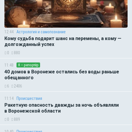
12:44
Астрология и самопознание
Кому судьба подарит шанс на перемены, а кому —
долгожданный успех
0
880
11:48
Я – репортёр
40 домов в Воронеже остались без воды раньше
обещанного
6
2406
11:14
Происшествия
Ракетную опасность дважды за ночь объявляли
в Воронежской области
0
889
10:40
Происшествия