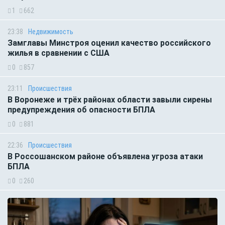
1
662
23:38
Недвижимость
Замглавы Минстроя оценил качество российского
жилья в сравнении с США
0
857
23:11
Происшествия
В Воронеже и трёх районах области завыли сирены
предупреждения об опасности БПЛА
0
881
22:36
Происшествия
В Россошанском районе объявлена угроза атаки
БПЛА
0
260