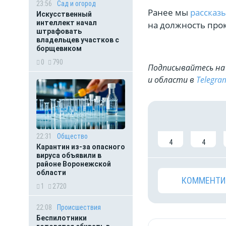
23:56
Сад и огород
Ранее мы
рассказ
Искусственный
интеллект начал
на должность про
штрафовать
владельцев участков с
борщевиком
0
790
Подписывайтесь на 
и области в
Telegra
22:31
Общество
4
4
Карантин из-за опасного
вируса объявили в
районе Воронежской
области
КОММЕНТИ
1
2720
22:08
Происшествия
Беспилотники