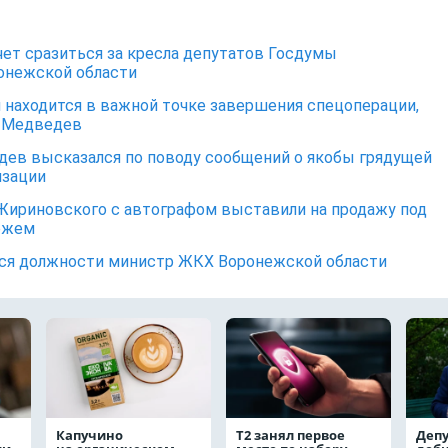
чет сразиться за кресла депутатов Госдумы
онежской области
 находится в важной точке завершения спецоперации,
л Медведев
ев высказался по поводу сообщений о якобы грядущей
изации
Жириновского с автографом выставили на продажу под
ежем
я должности министр ЖКХ Воронежской области
Капучино
Т2 занял первое
Депу