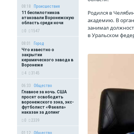
08:18
Происшествия
Родился в Челяби
11 беспилотников
атаковали Воронежскую
академию. В орган
область среди ночи
занимал должност
0
1547
в Уральском феде
08:01
Город
Что известно о
закрытии
керамического завода в
Воронеже
4
3145
06:33
Общество
Главное за ночь. CША
просят освободить
воронежского зэка, экс-
футболист «Факела»
наказан за допинг
0
2339
01:12
Общество