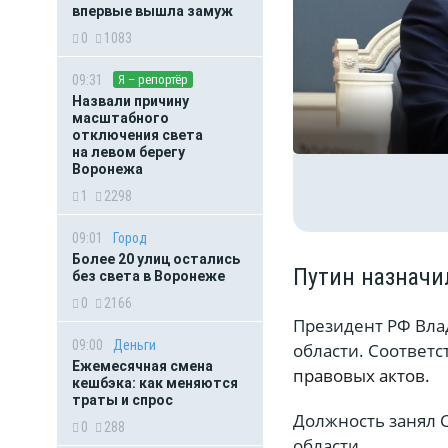
впервые вышла замуж
0
1083
09:31
Я – репортёр
Назвали причину
масштабного
отключения света
на левом берегу
Воронежа
1
2298
09:01
Город
Более 20 улиц остались
Путин назначи
без света в Воронеже
0
2166
Президент РФ Вла
09:00
Деньги
области. Соответ
Ежемесячная смена
правовых актов.
кешбэка: как меняются
траты и спрос
Должность занял 
0
288
области.