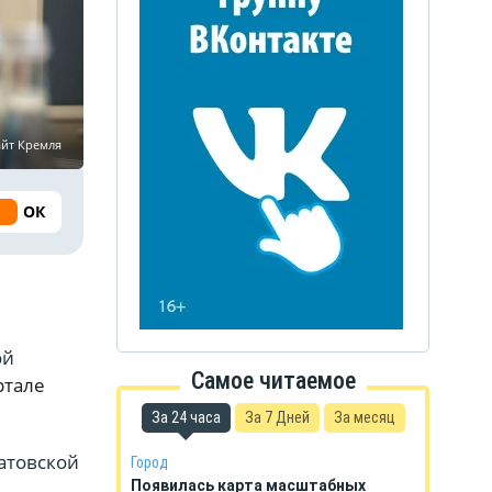
айт Кремля
ОК
ой
Самое читаемое
ртале
За 24 часа
За 7 Дней
За месяц
атовской
Город
Появилась карта масштабных