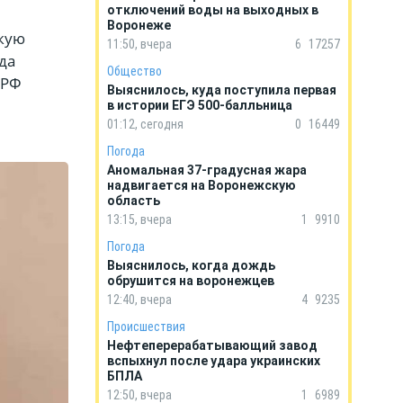
отключений воды на выходных в
Воронеже
кую
11:50, вчера
6
17257
да
Общество
 РФ
Выяснилось, куда поступила первая
в истории ЕГЭ 500-балльница
01:12, сегодня
0
16449
Погода
Аномальная 37-градусная жара
надвигается на Воронежскую
область
13:15, вчера
1
9910
Погода
Выяснилось, когда дождь
обрушится на воронежцев
12:40, вчера
4
9235
Происшествия
Нефтеперерабатывающий завод
вспыхнул после удара украинских
БПЛА
12:50, вчера
1
6989