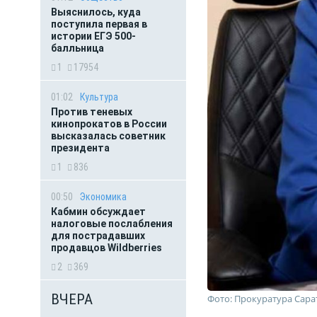
Выяснилось, куда
поступила первая в
истории ЕГЭ 500-
балльница
1
17954
01:02
Культура
Против теневых
кинопрокатов в России
высказалась советник
президента
1
836
00:50
Экономика
Кабмин обсуждает
налоговые послабления
для пострадавших
продавцов Wildberries
2
369
ВЧЕРА
Фото: Прокуратура Сара