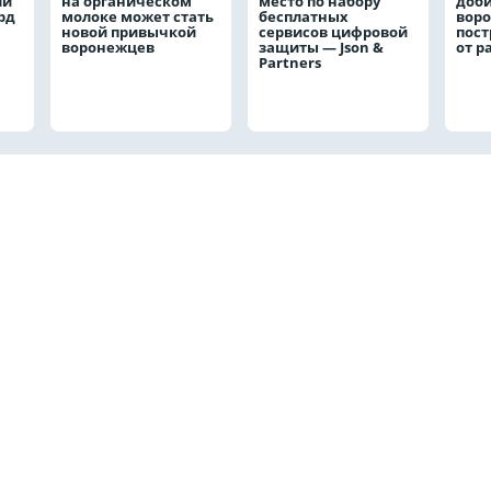
ли
на органическом
место по набору
доби
рд
молоке может стать
бесплатных
вор
новой привычкой
сервисов цифровой
пос
воронежцев
защиты — Json &
от р
Partners