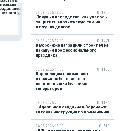
вается выплат
помощь
сейчас готовится
онежцам,
и поддержку
к отопительному
традавшим
страховой компании
сезону?
акетного удара
можно получить
05.08.2026 13:00
0
1805
независимо
Ловушка наследства: как удалось
от региона выдачи
защитить воронежскую семью
полиса ОМС
от чужих долгов
05.08.2026 12:30
0
1271
В Воронеже наградили строителей
накануне профессионального
праздника
05.08.2026 11:30
0
1166
Воронежцам напоминают
о правилах безопасного
использования бытовых
генераторов
04.08.2026 20:00
0
1134
Идеальное свидание в Воронеже:
готовая инструкция по применению
04.08.2026 18:00
0
510
ДСК подтверждает лидерство