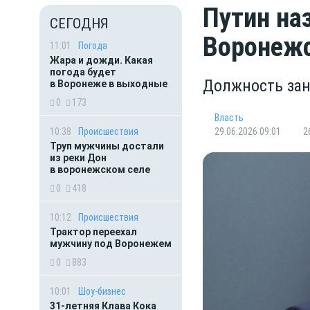
Путин на
СЕГОДНЯ
Воронежс
11:01
Погода
Жара и дожди. Какая
погода будет
Должность зан
в Воронеже в выходные
0
173
Власть
10:38
Происшествия
29.06.2026 09:01
2
Труп мужчины достали
из реки Дон
в воронежском селе
0
418
10:12
Происшествия
Трактор переехал
мужчину под Воронежем
0
883
10:01
Шоу-бизнес
31-летняя Клава Кока