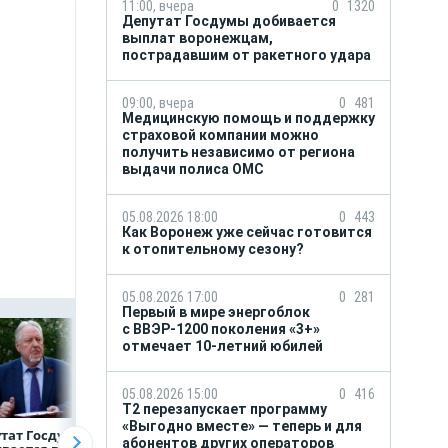
11:00, вчера
0
1320
Депутат Госдумы добивается
выплат воронежцам,
пострадавшим от ракетного удара
09:00, вчера
0
481
Медицинскую помощь и поддержку
страховой компании можно
получить независимо от региона
выдачи полиса ОМС
05.08.2026 18:00
0
443
Как Воронеж уже сейчас готовится
к отопительному сезону?
05.08.2026 17:00
0
281
Первый в мире энергоблок
с ВВЭР-1200 поколения «3+»
отмечает 10-летний юбилей
05.08.2026 15:00
0
416
Т2 перезапускает программу
«Выгодно вместе» — теперь и для
тат Госдумы
Медицинскую
Как Воронеж уже
абонентов других операторов