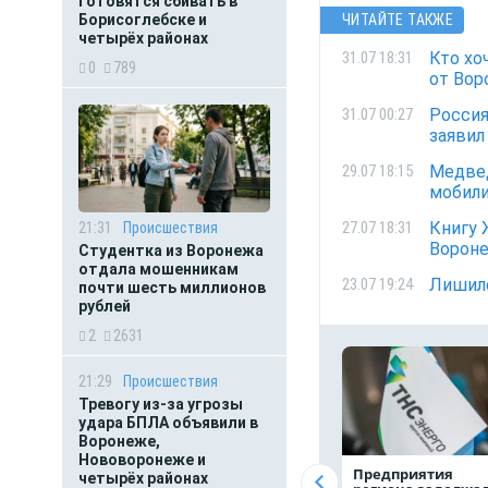
готовятся сбивать в
ЧИТАЙТЕ ТАКЖЕ
Борисоглебске и
четырёх районах
Кто хо
31.07 18:31
0
789
от Вор
Россия
31.07 00:27
заяви
Медвед
29.07 18:15
мобил
Книгу 
27.07 18:31
21:31
Происшествия
Ворон
Студентка из Воронежа
отдала мошенникам
Лишилс
23.07 19:24
почти шесть миллионов
рублей
2
2631
21:29
Происшествия
Тревогу из-за угрозы
удара БПЛА объявили в
Воронеже,
Нововоронеже и
Предприятия
четырёх районах