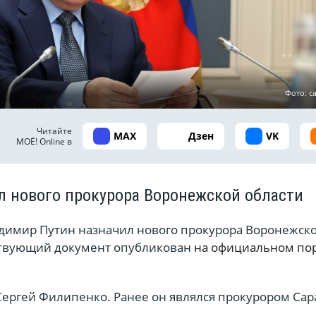
Фото: с
Читайте
MAX
Дзен
VK
МОЁ! Online в
л нового прокурора Воронежской области
димир Путин назначил нового прокурора Воронежск
ствующий документ опубликован
на официальном по
Сергей Филипенко. Ранее он являлся прокурором Сар