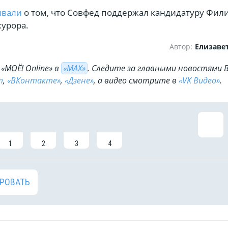
ывали
о том, что Совфед поддержал кандидатуру Фил
курора.
Автор:
Елизаве
«МОЁ! Online» в
«МАХ»
. Cледите за главными новостями 
m
,
«ВКонтакте»
,
«Дзене»
, а видео смотрите в
«VK Видео»
.
1
2
3
4
РОВАТЬ