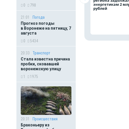
региона задолжа
энергетикам 2 мл
0
798
рублей
21:01
Погода
Прогноз погоды
в Воронеже на пятницу, 7
августа
0
5434
20:33
Транспорт
Стала известна причина
пробки, сковавшей
воронежскую улицу
1
1975
20:31
Происшествия
Браконьеру из