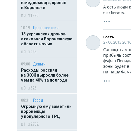
в медпомощи, пропал
А есть люди 
в Воронеже
его бизнес
0
1230
10:19
Происшествия
13 украинских дронов
Гость
атаковали Воронежскую
27.06.2013 20:1
область ночью
Сашок,с само
0
945
прибыль соста
фуфло.Посиди
09:00
Деньги
зоны будет в
Расходы россиян
на нашу Феми
на ЗОЖ выросли более
чем на 40% за полгода
0
526
08:31
Город
Огромную яму заметили
воронежцы
у популярного ТРЦ
1
2702