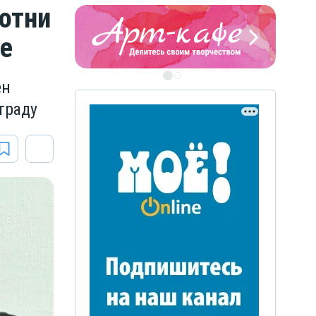
отни
е
ен
ЭТО БЫЛО В АФГАН
траду
Книга памяти воронежских
воинов-интернационалистов
ЭТО БЫЛО В АФГАНЕ
Книга памяти воронежских
воинов-интернационалистов