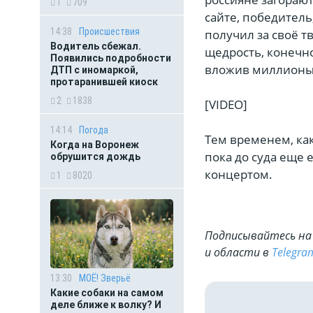
1
709
сайте, победитель
14:38
Происшествия
получил за своё т
Водитель сбежал.
щедрость, конечн
Появились подробности
вложив миллионы 
ДТП с иномаркой,
протаранившей киоск
2
1838
[VIDEO]
14:14
Погода
Тем временем, ка
Когда на Воронеж
пока до суда еще 
обрушится дождь
концертом.
1
8020
Подписывайтесь на 
и области в
Telegra
13:30
МОЁ! Зверьё
Какие собаки на самом
деле ближе к волку? И