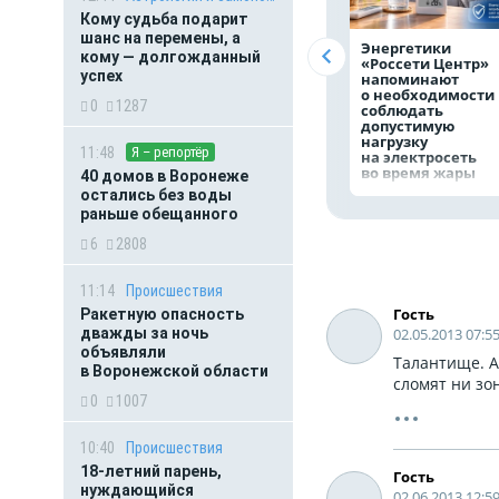
Кому судьба подарит
шанс на перемены, а
Энергетики
кому — долгожданный
«Россети Центр»
успех
напоминают
о необходимости
0
1287
соблюдать
допустимую
нагрузку
11:48
Я – репортёр
на электросеть
во время жары
40 домов в Воронеже
остались без воды
раньше обещанного
6
2808
11:14
Происшествия
Гость
Ракетную опасность
02.05.2013 07:5
дважды за ночь
объявляли
Талантище. А 
в Воронежской области
сломят ни зон
0
1007
10:40
Происшествия
18-летний парень,
Гость
нуждающийся
02.06.2013 12:5