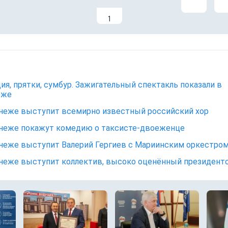
1
ия, прятки, сумбур. Зажигательный спектакль показали в
еже
неже выступит всемирно известный российский хор
неже покажут комедию о таксисте-двоеженце
неже выступит Валерий Гергиев с Мариинским оркестро
неже выступит коллектив, высоко оценённый президент