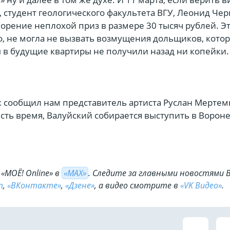
, студент геологического факультета ВГУ, Леонид Че
ворение неплохой приз в размере 30 тысяч рублей. Э
о, не могла не вызвать возмущения дольщиков, кото
в будущие квартиры не получили назад ни копейки.
к сообщил нам представитель артиста Руслан Мертем
есть время, Валуйский собирается выступить в Ворон
«МОЁ! Online» в
«МАХ»
. Cледите за главными новостями 
m
,
«ВКонтакте»
,
«Дзене»
, а видео смотрите в
«VK Видео»
.