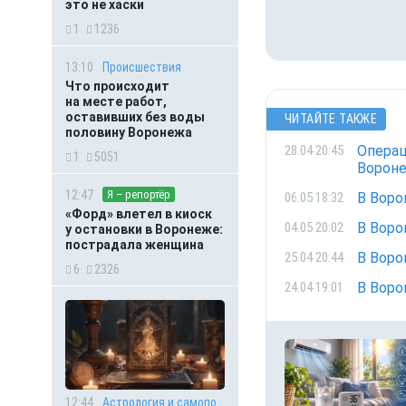
это не хаски
1
1236
13:10
Происшествия
Что происходит
на месте работ,
оставивших без воды
ЧИТАЙТЕ ТАКЖЕ
половину Воронежа
Операц
28.04 20:45
1
5051
Ворон
12:47
Я – репортёр
В Воро
06.05 18:32
«Форд» влетел в киоск
В Воро
04.05 20:02
у остановки в Воронеже:
пострадала женщина
В Воро
25.04 20:44
6
2326
В Воро
24.04 19:01
12:44
Астрология и самопознание