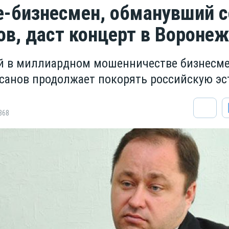
-бизнесмен, обманувший с
в, даст концерт в Воронеж
й в миллиардном мошенничестве бизнесм
санов продолжает покорять российскую эс
868