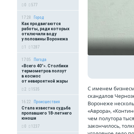
0
577
17:28
Город
Как продвигаются
работы, ради которых
отключили воду
у половины Воронежа
1
1287
17:05
Погода
«Всего 40°». Столбики
термометров ползут
в космос
от невероятной жары
С именем бизнесм
2
1535
скандалов Чернозе
16:22
Происшествия
Воронеже несколь
Стала известна судьба
«Аврора», «Контин
пропавшего 18-летнего
чем полутора тыс
юноши
закончилось, толк
0
1237
уголовное дело п