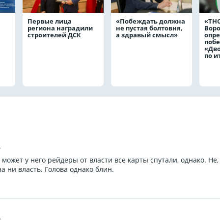
Первые лица
«Побеждать должна
«ТНС
региона наградили
не пустая болтовня,
Вор
строителей ДСК
а здравый смысл»
опр
побе
«Дв
по и
5
может у него рейдеры от власти все карты спутали, однако. Не,
а ни власть. Голова однако блин.
9