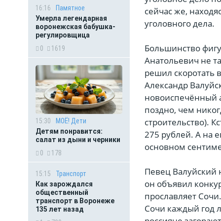
16:16
Памятное
сейчас же, находя
Умерла легендарная
уголовного дела.
воронежская бабушка-
регулировщица
Большинство фигу
0
1619
Анатольевич не т
решил скоротать в
Александр Валуйск
новоиспечённый а
поздно, чем никог
строительство). К
15:30
МОЁ! Дети
Детям понравится:
275 рублей. А на 
салат из дыни и черники
основном сентимен
0
178
Певец Валуйский н
15:15
Транспорт
он объявил конку
Как зарождался
общественный
прославляет Сочи.
транспорт в Воронеже
Сочи каждый год 
135 лет назад
россияне загорают»