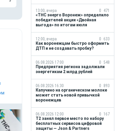
13:00, вчера
0
471
«ТНС энерго Воронеж» определило
победителей акции «Двойная
выгода» по итогам июля
12:00, вчера
0
633
Как воронежцам быстро оформить
ДТП и не создавать пробку?
06.08.2026 17:00
0
548
Предприятия региона задолжали
энергетикам 2 млрд рублей
м
06.08.2026 16:30
0
893
Капучино на органическом молоке
ом
может стать новой привычкой
воронежцев
06.08.2026 12:00
0
167
Т2 занял первое место по набору
бесплатных сервисов цифровой
защиты — Json & Partners