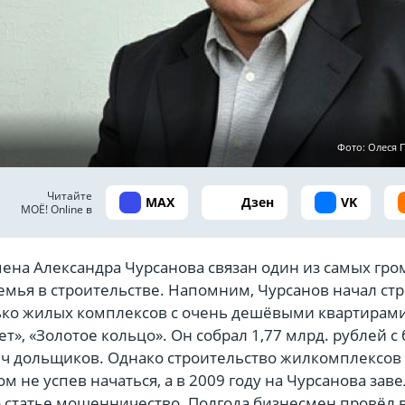
Фото: Олеся
Читайте
MAX
Дзен
VK
МОЁ! Online в
ена Александра Чурсанова связан один из самых гро
мья в строительстве. Напомним, Чурсанов начал стр
ко жилых комплексов с очень дешёвыми квартирам
ет», «Золотое кольцо». Он собрал 1,77 млрд. рублей с
яч дольщиков. Однако строительство жилкомплексов
ом не успев начаться, а в 2009 году на Чурсанова зав
о статье мошенничество. Полгода бизнесмен провёл 