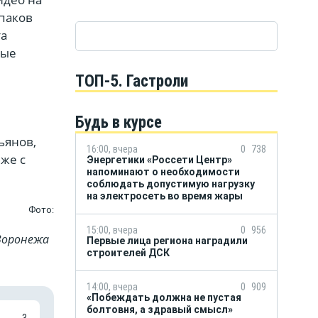
рпаков
та
рые
ТОП-5. Гастроли
Будь в курсе
ьянов,
16:00, вчера
0
738
еже с
Энергетики «Россети Центр»
напоминают о необходимости
соблюдать допустимую нагрузку
на электросеть во время жары
Фото:
15:00, вчера
0
956
Воронежа
Первые лица региона наградили
строителей ДСК
14:00, вчера
0
909
«Побеждать должна не пустая
болтовня, а здравый смысл»
3