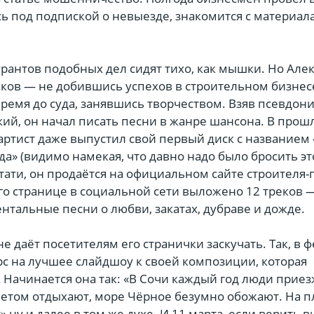
сь под подпиской о невыезде, знакомится с материал
рантов подобных дел сидят тихо, как мышки. Но Але
аков — не добившись успехов в строительном бизнесе
ремя до суда, занявшись творчеством. Взяв псевдон
ий, он начал писать песни в жанре шансона. В прош
ртист даже выпустил свой первый диск с названием
да» (видимо намекая, что давно надо было бросить эт
стати, он продаётся на официальном сайте строителя-
его странице в социальной сети выложено 12 треков 
тальные песни о любви, закатах, дубраве и дожде.
е даёт посетителям его странички заскучать. Так, в 
рс на лучшее слайдшоу к своей композиции, которая
 Начинается она так: «В Сочи каждый год люди приез
летом отдыхают, море Чёрное безумно обожают. На п
 ну и далее в том же духе. И 11 марта, если верить в