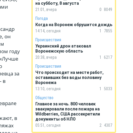
на субботу, 8 августа
ами
21:01, вчера
0
8049
Погода
Когда на Воронеж обрушится дождь
ксандр
14:14, сегодня
1
7855
, он
Происшествия
им
Украинский дрон атаковал
лом году
Воронежскую область
20:38, вчера
1
6217
 «Лучше
о
Происшествия
певца за
Что происходит на месте работ,
оставивших без воды половину
— в
Воронежа
13:10, сегодня
1
5033
Общество
феврале
Главное за ночь. 800 человек
эвакуировали после пожара на
Wildberries, США рассекретили
жают, в
документы об НЛО
ляжах
05:51, сегодня
2
4307
идео на