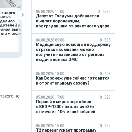
06.08.2026 11:00
0
1522
 энерго
Как воронежцам
Предприятия
Депутат Госдумы добивается
онеж»
быстро оформить
региона задолжа
еделило
ДТП и не создавать
энергетикам 2 м
выплат воронежцам,
дителей акции
пробку?
рублей
пострадавшим от ракетного удара
ойная выгода»
тогам июля
06.08.2026 09:00
0
535
Медицинскую помощь и поддержку
страховой компании можно
получить независимо от региона
выдачи полиса ОМС
05.08.2026 18:00
0
498
Как Воронеж уже сейчас готовится
к отопительному сезону?
 такого не
05.08.2026 17:00
0
320
Первый в мире энергоблок
с ВВЭР-1200 поколения «3+»
отмечает 10-летний юбилей
05.08.2026 15:00
0
452
Т2 перезапускает программу