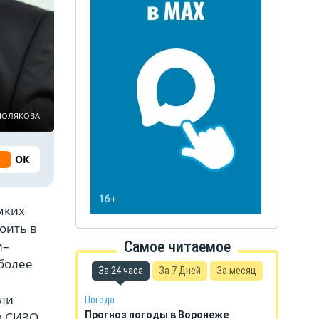
 ПОЛЯКОВА
ОК
мких
оить в
и–
Самое читаемое
 более
За 24 часа
За 7 Дней
За месяц
ели
Погода
в СИЗО,
Прогноз погоды в Воронеже