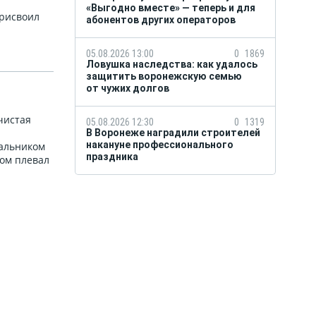
«Выгодно вместе» — теперь и для
присвоил
абонентов других операторов
05.08.2026 13:00
0
1869
Ловушка наследства: как удалось
защитить воронежскую семью
от чужих долгов
чистая
05.08.2026 12:30
0
1319
В Воронеже наградили строителей
накануне профессионального
чальником
праздника
вом плевал