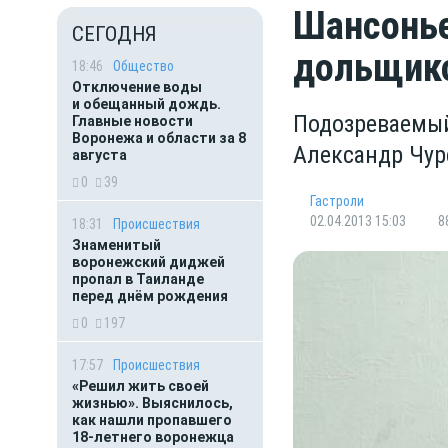
Шансонье
СЕГОДНЯ
дольщико
18:46
Общество
Отключение воды
и обещанный дождь.
Подозреваемы
Главные новости
Воронежа и области за 8
Александр Чур
августа
0
39
Гастроли
02.04.2013 15:03
8
18:31
Происшествия
Знаменитый
воронежский диджей
пропал в Таиланде
перед днём рождения
0
197
17:57
Происшествия
«Решил жить своей
жизнью». Выяснилось,
как нашли пропавшего
18-летнего воронежца