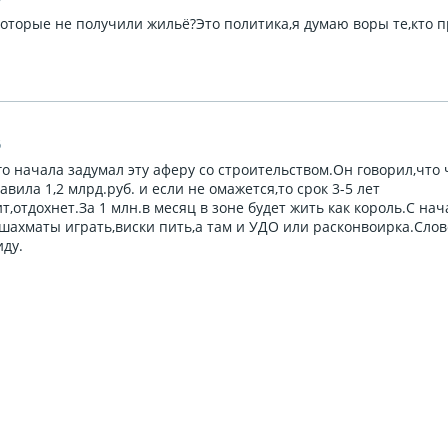
которые не получили жильё?Это политика,я думаю воры те,кто 
6
го начала задумал эту аферу со строительством.Он говорил,что 
вила 1,2 млрд.руб. и если не омажется,то срок 3-5 лет
т,отдохнет.За 1 млн.в месяц в зоне будет жить как король.С на
 шахматы играть,виски пить,а там и УДО или расконвоирка.Сло
ду.