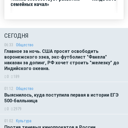
семейных начал»
СЕГОДНЯ
06:33
Общество
Главное за ночь. CША просят освободить
воронежского зэка, экс-футболист "Факела"
наказан за допинг, РФ хочет строить "железку" до
Индийского океана.
0
189
01:12
Общество
Выяснилось, куда поступила первая в истории ЕГЭ
500-балльница
0
2979
01:02
Культура
Против теневых кинопрокатов в России