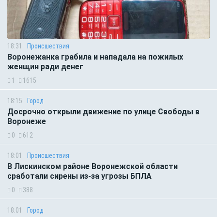
18:31
Происшествия
Воронежанка грабила и нападала на пожилых
женщин ради денег
1
1615
18:15
Город
Досрочно открыли движение по улице Свободы в
Воронеже
0
612
18:01
Происшествия
В Лискинском районе Воронежской области
сработали сирены из-за угрозы БПЛА
0
388
18:01
Город