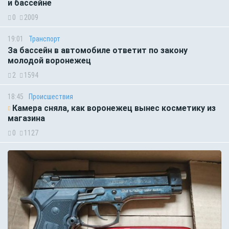
и бассейне
0
2009
19:01
Транспорт
За бассейн в автомобиле ответит по закону
молодой воронежец
2
1594
18:45
Происшествия
Камера сняла, как воронежец вынес косметику из
магазина
0
1127