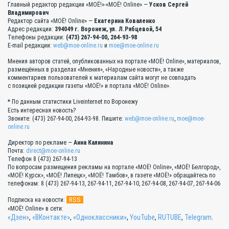
Главный редактор редакции «МОЁ!»-«МОЁ! Online» —
Усков Сергей
Владимирович
Редактор сайта «МОЁ! Online» —
Екатерина Коваленко
Адрес редакции:
394049 г. Воронеж, ул. Л.Рябцевой, 54
Телефоны редакции:
(473) 267-94-00, 264-93-98
E-mail редакции:
web@moe-online.ru
и
moe@moe-online.ru
Мнения авторов статей, опубликованных на портале «МОЁ! Online», материалов,
размещённых в разделах «Мнения», «Народные новости», а также
комментариев пользователей к материалам сайта могут не совпадать
с позицией редакции газеты «МОЁ!» и портала «МОЁ! Online».
* По данным статистики Liveinternet по Воронежу
Есть интересная новость?
Звоните: (473) 267-94-00, 264-93-98. Пишите:
web@moe-online.ru
,
moe@moe-
online.ru
Директор по рекламе —
Анна Калинина
Почта:
direct@moe-online.ru
Телефон 8 (473) 267-94-13
По вопросам размещения рекламы на портале «МОЁ! Online», «МОЁ! Белгород»,
«МОЁ! Курск», «МОЁ! Липецк», «МОЁ! Тамбов», в газете «МОЁ!» обращайтесь по
телефонам: 8 (473) 267-94-13, 267-94-11, 267-94-10, 267-94-08, 267-94-07, 267-94-06
RSS
Подписка на новости:
«МОЁ! Online» в сети:
«Дзен»
,
«ВКонтакте»
,
«Одноклассники»
,
YouTube
,
RUTUBE
,
Telegram
.