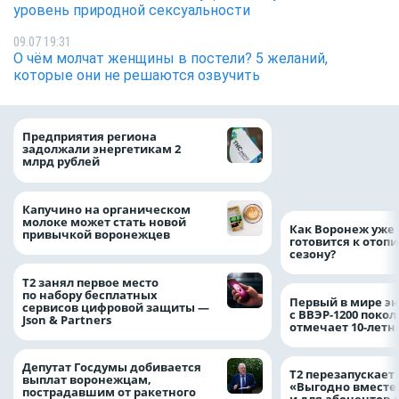
уровень природной сексуальности
09.07 19:31
О чём молчат женщины в постели? 5 желаний,
которые они не решаются озвучить
Медицинскую по
Предприятия региона
и поддержку стр
задолжали энергетикам 2
компании можно 
млрд рублей
независимо от ре
выдачи полиса
Капучино на органическом
молоке может стать новой
Как Воронеж уже 
привычкой воронежцев
готовится к отоп
сезону?
Т2 занял первое место
по набору бесплатных
Первый в мире э
сервисов цифровой защиты —
с ВВЭР-1200 покол
Json & Partners
отмечает 10-лет
Депутат Госдумы добивается
Т2 перезапускает
выплат воронежцам,
«Выгодно вместе
пострадавшим от ракетного