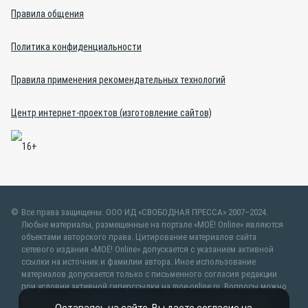
Правила общения
Политика конфиденциальности
Правила применения рекомендательных технологий
Центр интернет-проектов (изготовление сайтов)
Все права защищены. ООО ИД «СВОБОДНАЯ ПРЕССА» 2007–2024.
Любые материалы, размещенные на портале «МОЁ! Online» являются
объектами авторского права. Цитирование материалов сайта
сетевого издания «МОЁ! Online» допускается с указанием активной
ссылки на источник и фамилии автора. Иное использование
материалов допускается только с письменного согласия редакции
при условии активной гиперссылки на moe-online.ru. Вопросы можно
задать по адресу
web@moe-online.ru
. В рубрике «От первого лица»