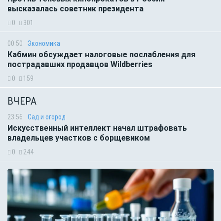
высказалась советник президента
0
301
00:50
Экономика
Кабмин обсуждает налоговые послабления для
пострадавших продавцов Wildberries
0
159
ВЧЕРА
23:56
Сад и огород
Искусственный интеллект начал штрафовать
владельцев участков с борщевиком
0
244