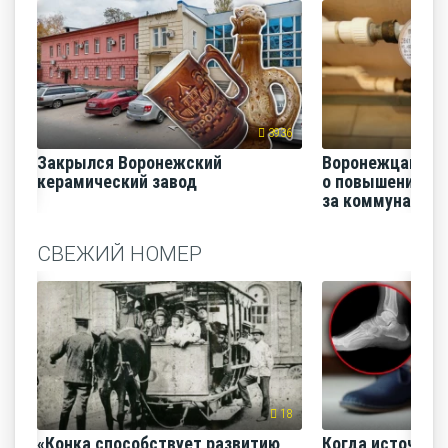
3936
Закрылся Воронежский
Воронежцам на
керамический завод
о повышении п
за коммунальные
СВЕЖИЙ НОМЕР
18
«Конка способствует развитию
Когда источник 