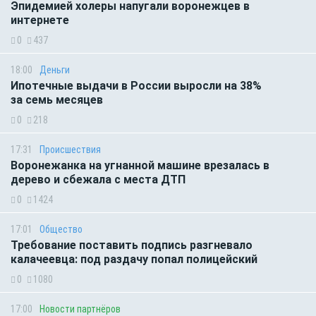
Эпидемией холеры напугали воронежцев в
интернете
0
437
18:00
Деньги
Ипотечные выдачи в России выросли на 38%
за семь месяцев
0
218
17:31
Происшествия
Воронежанка на угнанной машине врезалась в
дерево и сбежала с места ДТП
0
1424
17:01
Общество
Требование поставить подпись разгневало
калачеевца: под раздачу попал полицейский
0
1080
17:00
Новости партнёров